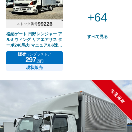
+64
99226
ストック番号
格納ゲート 日野レンジャー ア
すべて見る
ルミウィング リアエアサス タ
ーボ240馬力 マニュアル6速
積載2.3トン
販売
ワンプラストア
297
万円
現状販売
未使用車