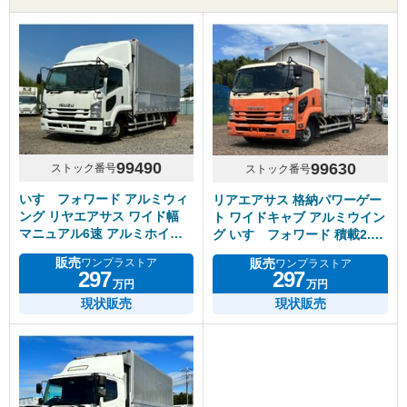
99490
99630
ストック番号
ストック番号
いすゞフォワード アルミウィ
リアエアサス 格納パワーゲー
ング リヤエアサス ワイド幅
ト ワイドキャブ アルミウイン
マニュアル6速 アルミホイー
グ いすゞフォワード 積載2.5
ル
トン
販売
販売
ワンプラストア
ワンプラストア
297
297
万円
万円
現状販売
現状販売