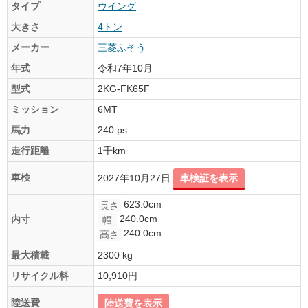
タイプ
ウイング
大きさ
4トン
メーカー
三菱ふそう
年式
令和7年10月
型式
2KG-FK65F
ミッション
6MT
馬力
240 ps
走行距離
1千km
車検
2027年10月27日
車検証を表示
623.0cm
長さ
240.0cm
内寸
幅
240.0cm
高さ
最大積載
2300 kg
リサイクル料
10,910円
陸送費
陸送費を表示