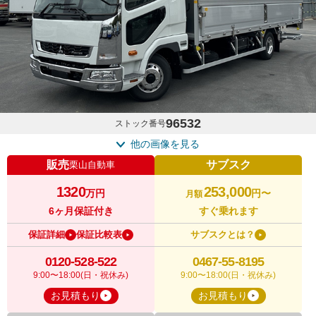
96532
ストック番号
他の画像を見る
販売
サブスク
栗山自動車
1320
253,000
万円
円〜
月額
6ヶ月保証付き
すぐ乗れます
保証詳細
保証比較表
サブスクとは？
0120-528-522
0467-55-8195
9:00〜18:00(日・祝休み)
9:00〜18:00(日・祝休み)
お見積もり
お見積もり