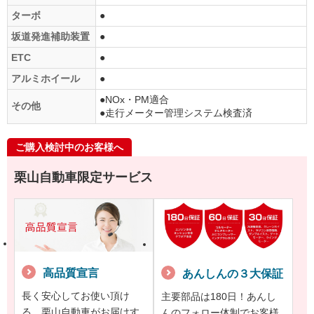
ターボ
●
坂道発進補助装置
●
ETC
●
アルミホイール
●
●NOx・PM適合
その他
●走行メーター管理システム検査済
ご購入検討中のお客様へ
栗山自動車限定サービス
高品質宣言
あんしんの３大保証
長く安心してお使い頂け
主要部品は180日！あんし
る、栗山自動車がお届けす
んのフォロー体制でお客様