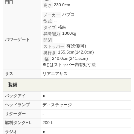
門口
230.0cm
高さ
パブコ
メーカー
--
型式
格納
タイプ
1000kg
昇降能力
パワーゲート
-
開閉
有(分割可)
ストッパー
155.5cm(142.0cm)
奥行き
240.0cm(241.5cm)
幅
※()はストッパー内有効寸法
サス
リアエアサス
装備
バックアイ
●
ヘッドランプ
ディスチャージ
リターダー
-
燃料タンク+Ｌ
200 L
ラジオ
●