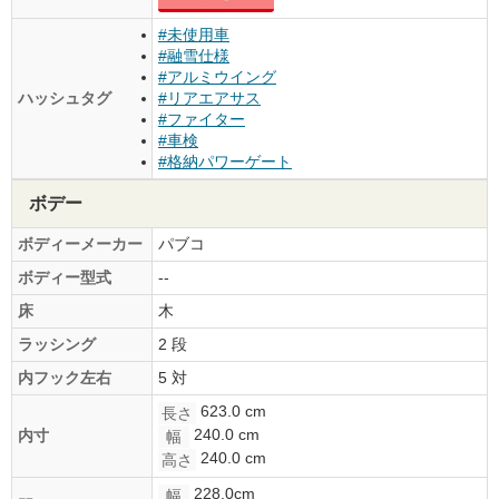
#未使用車
#融雪仕様
#アルミウイング
ハッシュタグ
#リアエアサス
#ファイター
#車検
#格納パワーゲート
ボデー
ボディーメーカー
パブコ
ボディー型式
--
床
木
ラッシング
2 段
内フック左右
5 対
623.0 cm
長さ
240.0 cm
内寸
幅
240.0 cm
高さ
228.0cm
幅