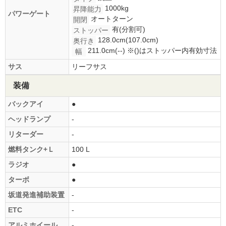
1000kg
昇降能力
パワーゲート
オートターン
開閉
有(分割可)
ストッパー
128.0cm(107.0cm)
奥行き
211.0cm(--)
※()はストッパー内有効寸法
幅
サス
リーフサス
装備
バックアイ
●
ヘッドランプ
-
リターダー
-
燃料タンク+Ｌ
100 L
ラジオ
●
ターボ
●
坂道発進補助装置
-
ETC
-
アルミホイール
-