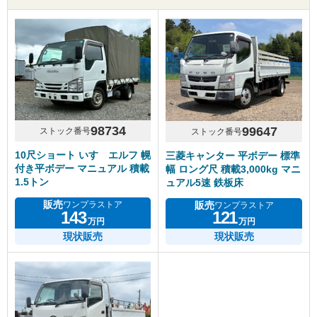
98734
99647
ストック番号
ストック番号
10尺ショート いすゞエルフ 幌
三菱キャンター 平ボデー 標準
付き平ボデー マニュアル 積載
幅 ロング尺 積載3,000kg マニ
1.5トン
ュアル5速 鉄板床
販売
販売
ワンプラストア
ワンプラストア
143
121
万円
万円
現状販売
現状販売