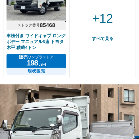
+12
85468
ストック番号
車検付き ワイドキャブ ロング
すべて見る
ボデー マニュアル6速 トヨタ
木平 積載4トン
販売
ワンプラストア
198
万円
現状販売