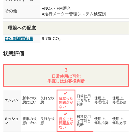
●NOx・PM適合
その他
●走行メーター管理システム検査済
環境への配慮
CO₂削減貢献量
9.76t-CO₂
状態評価
3
日常使用は可能
手直しはお客様判断
日常使用
新車の状
良好な状
使用上、
使用上、
目立った
エンジン
は可能と
態に近い
態
修理推奨
修理必須
問題点が
判断
ない
日常使用
ミッショ
新車の状
良好な状
使用上、
使用上、
目立った
は可能と
ン
態に近い
態
修理推奨
修理必須
問題点が
判断
ない