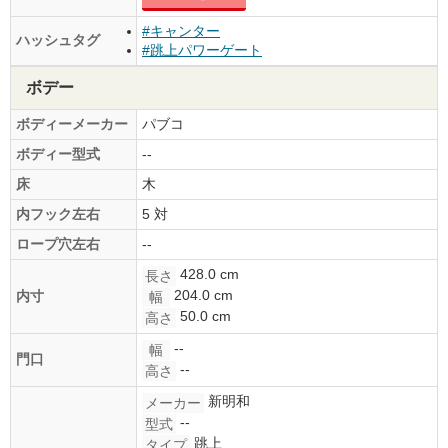
#キャンター
ハッシュタグ
#跳上パワーゲート
ボデー
ボディーメーカー
パブコ
ボディー型式
--
床
木
内フック左右
5 対
ロープ穴左右
--
428.0 cm
長さ
204.0 cm
内寸
幅
50.0 cm
高さ
--
幅
門口
--
高さ
新明和
メーカー
--
型式
跳上
タイプ