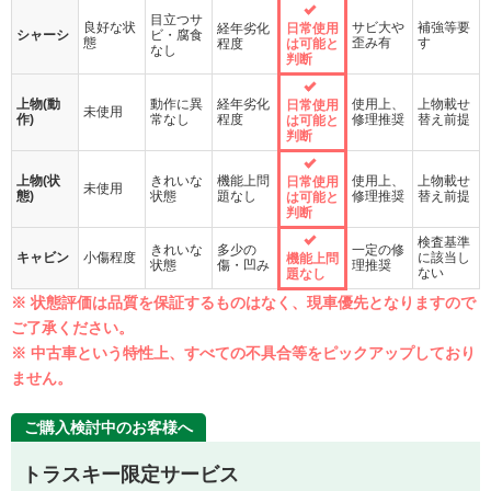
目立つサ
良好な状
サビ大や
補強等要
経年劣化
日常使用
シャーシ
ビ・腐食
態
歪み有
す
程度
は可能と
なし
判断
上物(動
動作に異
経年劣化
使用上、
上物載せ
日常使用
未使用
作)
常なし
程度
修理推奨
替え前提
は可能と
判断
上物(状
きれいな
機能上問
使用上、
上物載せ
日常使用
未使用
態)
状態
題なし
修理推奨
替え前提
は可能と
判断
検査基準
きれいな
多少の
一定の修
キャビン
小傷程度
に該当し
機能上問
状態
傷・凹み
理推奨
ない
題なし
※ 状態評価は品質を保証するものはなく、現車優先となりますので
ご了承ください。
※ 中古車という特性上、すべての不具合等をピックアップしており
ません。
ご購入検討中のお客様へ
トラスキー限定サービス