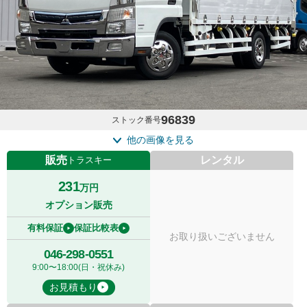
96839
ストック番号
他の画像を見る
販売
レンタル
トラスキー
231
万円
オプション販売
有料保証
保証比較表
お取り扱いございません
046-298-0551
9:00〜18:00(日・祝休み)
お見積もり