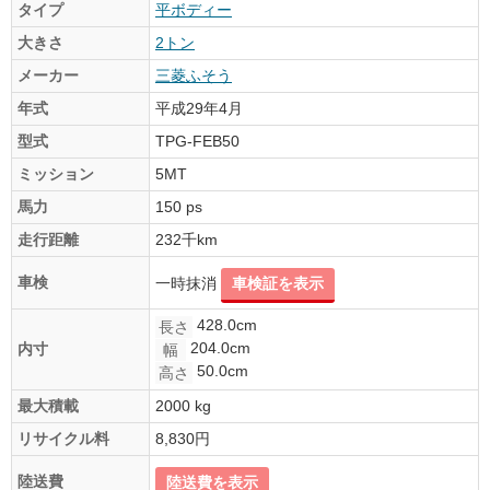
タイプ
平ボディー
大きさ
2トン
メーカー
三菱ふそう
年式
平成29年4月
型式
TPG-FEB50
ミッション
5MT
馬力
150 ps
走行距離
232千km
車検
一時抹消
車検証を表示
428.0cm
長さ
204.0cm
内寸
幅
50.0cm
高さ
最大積載
2000 kg
リサイクル料
8,830円
陸送費
陸送費を表示