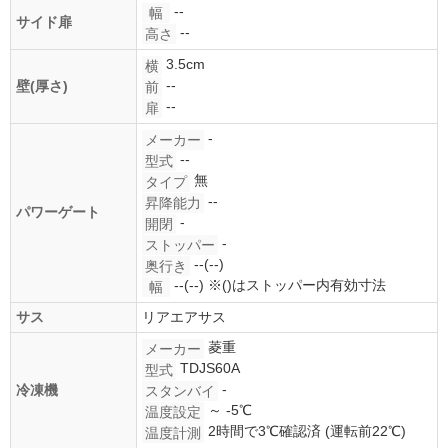
--
幅
サイド扉
--
高さ
3.5cm
横
--
壁(厚さ)
前
--
扉
-
メーカー
--
型式
無
タイプ
--
昇降能力
パワーゲート
-
開閉
-
ストッパー
--(--)
奥行き
--(--)
※()はストッパー内有効寸法
幅
サス
リアエアサス
菱重
メーカー
TDJS60A
型式
-
冷凍機
スタンバイ
～ -5℃
温度設定
2時間で3℃確認済 (運転前22℃)
温度計測