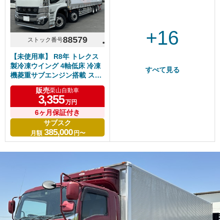
+16
88579
ストック番号
【未使用車】 R8年 トレクス
製冷凍ウイング 4軸低床 冷凍
すべて見る
機菱重サブエンジン搭載 スタ
ンバイ キーストン床 ジョルダ
販売
栗山自動車
ー/ジョロダー4列 現行型スー
3,355
万円
パーグレート リアエアサス ア
ルミホイール シフトパイロッ
6ヶ月保証付き
ト 6R20エンジン 車検付き
サブスク
385,000
月額
円〜