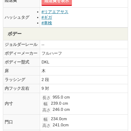
陸送費
陸送費を表示
#リアエアサス
ハッシュタグ
#ギガ
#車検
ボデー
ジョルダーレール
--
ボディーメーカー
フルハーフ
ボディー型式
DKL
床
木
ラッシング
2 段
内フック左右
9 対
955.0 cm
長さ
239.0 cm
内寸
幅
246.0 cm
高さ
234.0cm
幅
門口
241.0cm
高さ