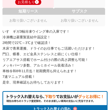
お見積もり
短期リース
サブスク
お取り扱いございません
お取り扱いございません
いすゞギガ3軸冷凍ウイング車の入庫です！
冷凍機は菱重製直結中温設定！
2時間で22℃～3℃まで確認済！
木床で青果運搬、ドライのお仕事でもご活躍いただけます！
門口、蝶番、エビ金具ステンレスと錆にくい仕様！
リアエアサス搭載でホーム付けの際の高さ調整も可能！
メッキパーツ多数、アルミホイール装着済み！
車検令和8年11月迄！初期費用も抑えられます！
7速マニュアル搭載！
是非、現車確認もお待ちしております！
トラック入れ替えの流れ