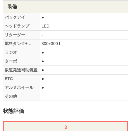
装備
バックアイ
●
ヘッドランプ
LED
リターダー
-
燃料タンク+Ｌ
300+300 L
ラジオ
●
ターボ
●
坂道発進補助装置
●
ETC
●
アルミホイール
●
その他
状態評価
3