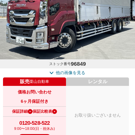
96849
ストック番号
他の画像を見る
販売
レンタル
栗山自動車
価格お問い合わせ
6ヶ月保証付き
保証詳細
保証比較表
お取り扱いございません
0120-528-522
9:00〜18:00(日・祝休み)