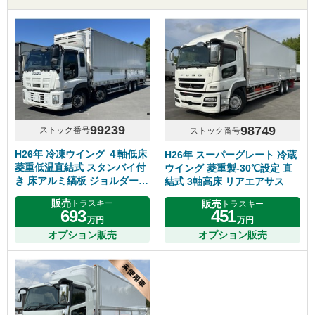
99239
98749
ストック番号
ストック番号
H26年 冷凍ウイング ４軸低床
H26年 スーパーグレート 冷蔵
菱重低温直結式 スタンバイ付
ウイング 菱重製-30℃設定 直
き 床アルミ縞板 ジョルダー４
結式 3軸高床 リアエアサス
列 リアエアサス ７速マニュア
販売
販売
トラスキー
トラスキー
ル いすゞギガ 車検付き
693
451
万円
万円
オプション販売
オプション販売