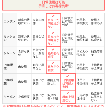
日常使用は可能
手直しはお客様判断
日常使用
新車の状
良好な状
使用上、
使用上、
目立った
エンジン
は可能と
態に近い
態
修理推奨
修理必須
問題点が
判断
ない
日常使用
ミッショ
新車の状
良好な状
使用上、
使用上、
目立った
は可能と
ン
態に近い
態
修理推奨
修理必須
問題点が
判断
ない
目立つサ
日常使用
良好な状
サビ大や
補強等要
シャーシ
ビ・腐食
は可能と
経年劣化
態
歪み有
す
なし
判断
程度
日常使用
上物(動
動作に異
使用上、
上物載せ
未使用
は可能と
経年劣化
作)
常なし
修理推奨
替え前提
判断
程度
上物(状
きれいな
使用上、
上物載せ
機能上問
日常使用
未使用
態)
状態
修理推奨
替え前提
題なし
は可能と
判断
検査基準
きれいな
多少の
一定の修
キャビン
小傷程度
に該当し
機能上問
状態
傷・凹み
理推奨
ない
題なし
※ 状態評価は品質を保証するものはなく、現車優先となりますので