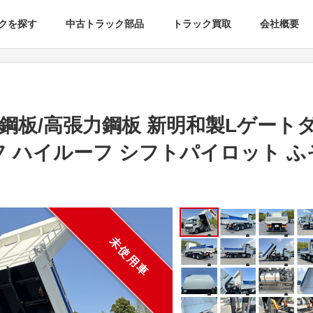
クを探す
中古トラック部品
トラック買取
会社概要
性鋼板/高張力鋼板 新明和製Lゲート
デフ ハイルーフ シフトパイロット 
未使用車