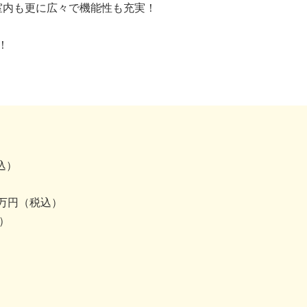
室内も更に広々で機能性も充実！
！
込）
5万円（税込）
）