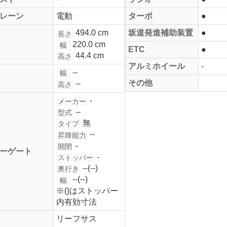
レーン
電動
ターボ
●
494.0 cm
坂道発進補助装置
●
長さ
220.0 cm
幅
ETC
●
44.4 cm
高さ
アルミホイール
-
--
幅
その他
--
高さ
-
メーカー
--
型式
無
タイプ
--
昇降能力
-
開閉
ーゲート
-
ストッパー
--(--)
奥行き
--(--)
幅
※()はストッパー
内有効寸法
リーフサス