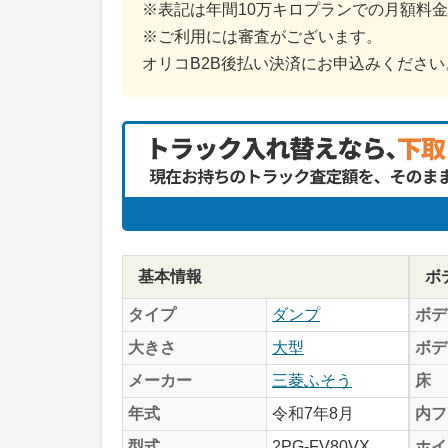
※表記は年間10万キロプランでの月額料
※ご利用には審査がございます。
オリコB2B後払い決済にお申込みください
基本情報
ボ
タイプ
ダンプ
ボデ
大きさ
大型
ボデ
メーカー
三菱ふそう
床
年式
令和7年8月
内フ
型式
2PG-FV80VX
ホイ