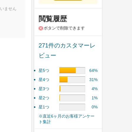
いません
閲覧履歴
ボタンで削除できます
271件のカスタマーレ
ビュー
星5つ
64%
星4つ
31%
星3つ
4%
星2つ
1%
星1つ
0%
※直近6ヶ月のお客様アンケー
ト集計