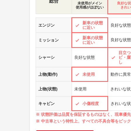
総合
未使用がメイン
良好な状
使用感がほぼない
きれい
新車の状態
エンジン
良好な状態
に近い
新車の状態
良好な状態
ミッション
に近い
目立つ
シャーシ
良好な状態
ビ・腐
し
上物(動作)
未使用
動作に異常
上物(状態)
未使用
きれいな状
キャビン
小傷程度
きれいな状
※ 状態評価は品質を保証するものはなく、現車優
※ 中古車という特性上、すべての不具合等をピッ