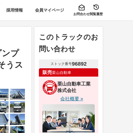
採用情報
会員マイページ
お問合わせ
閲覧履歴
このトラックのお
問い合わせ
ダンプ
ふそうス
96892
ストック番号
販売
栗山自動車
栗山自動車工業
株式会社
会社概要 »