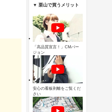
▼ 栗山で買うメリット
「高品質宣言！」CMバー
ジョン
安心の看板剥離をご覧くだ
さい