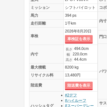
ミッション
シフトパイロット
コボ
馬力
394 ps
内寸
走行距離
1千km
2026年8月20日
車検
門口
車検証を表示
494.0cm
長さ
220.0cm
内寸
幅
44.4cm
高さ
最大積載
8200 kg
パワ
リサイクル料
13,480円
陸送費
陸送費を表示
#2デフ
#ハイルーフ
サス
ハッシュタグ
#スーパーグレー