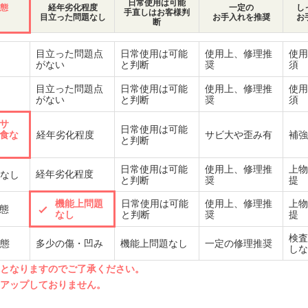
日常使用は可能
態
経年劣化程度
一定の
し
手直しはお客様判
目立った問題なし
お手入れを推奨
お
断
目立った問題点
日常使用は可能
使用上、修理推
使用
がない
と判断
奨
須
目立った問題点
日常使用は可能
使用上、修理推
使用
がない
と判断
奨
須
サ
日常使用は可能
食な
経年劣化程度
サビ大や歪み有
補強
と判断
日常使用は可能
使用上、修理推
上物
経年劣化程度
なし
と判断
奨
提
機能上問題
日常使用は可能
使用上、修理推
上物
態
なし
と判断
奨
提
検査
態
多少の傷・凹み
機能上問題なし
一定の修理推奨
しな
先となりますのでご了承ください。
クアップしておりません。