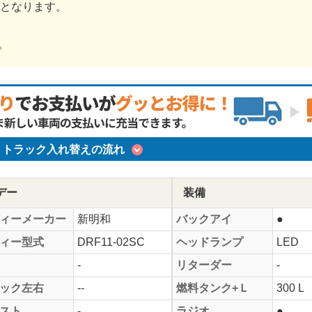
金となります。
。
トラック入れ替えの流れ
デー
装備
ィーメーカー
新明和
バックアイ
●
ィー型式
DRF11-02SC
ヘッドランプ
LED
-
リターダー
-
ック左右
--
燃料タンク+Ｌ
300 L
スト
-
ラジオ
●