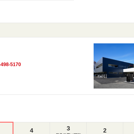
-498-5170
3
4
2