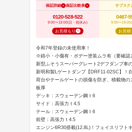
保証詳細
保証比較表
サブスク
0120-528-522
0467-5
9:00〜18:00(日・祝休み)
9:00〜18:
お見積もり
お見積
令和7年登録の未使用車！
※錆小・小傷有・ボデー塗装ムラ有（要確認
新型ふそうスーパーグレート2デフダンプ車
新明和製Lゲートダンプ【DRF11-02SC】
荷台やテールゲートの損傷を防ぎ、積載物の
板厚
デッキ：スウェーデン鋼ｔ6
サイド：高張力ｔ4.5
テール：スウェーデン鋼ｔ6
前壁：高張力ｔ4.5
エンジン6R30搭載(12.8L)！フェイスリ