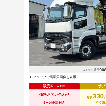
96
ストック番号
▲ クリックで高画質画像を表示
販売
サブ
栗山自動車
価格お問い合わせ
330
月額
6ヶ月保証付き
すぐ乗