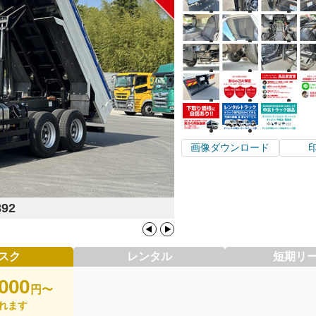
画像ダウンロード
892
スク
レンタル
短期リ
,000
円〜
れます