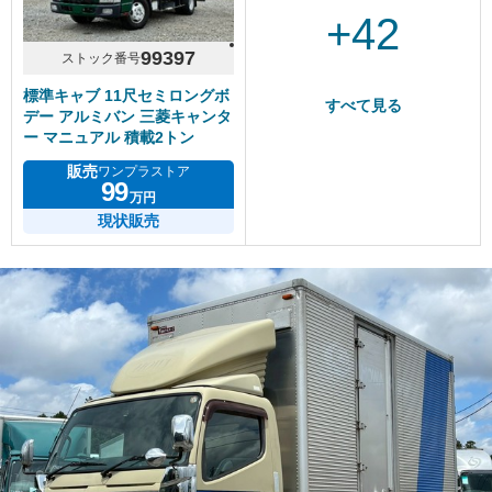
+42
99397
ストック番号
標準キャブ 11尺セミロングボ
すべて見る
デー アルミバン 三菱キャンタ
ー マニュアル 積載2トン
販売
ワンプラストア
99
万円
現状販売