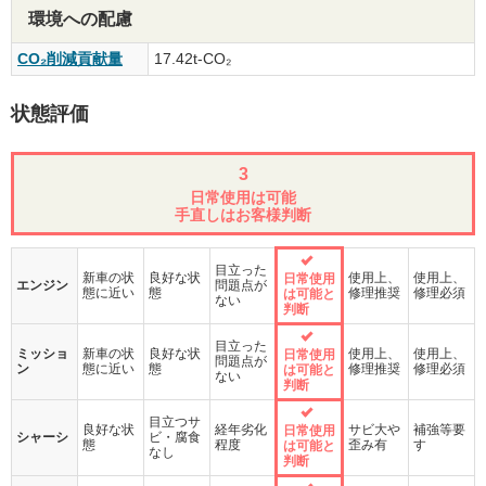
環境への配慮
CO₂削減貢献量
17.42t-CO₂
状態評価
3
日常使用は可能
手直しはお客様判断
目立った
新車の状
良好な状
使用上、
使用上、
日常使用
エンジン
問題点が
態に近い
態
修理推奨
修理必須
は可能と
ない
判断
目立った
ミッショ
新車の状
良好な状
使用上、
使用上、
日常使用
問題点が
ン
態に近い
態
修理推奨
修理必須
は可能と
ない
判断
目立つサ
良好な状
経年劣化
サビ大や
補強等要
日常使用
シャーシ
ビ・腐食
態
程度
歪み有
す
は可能と
なし
判断