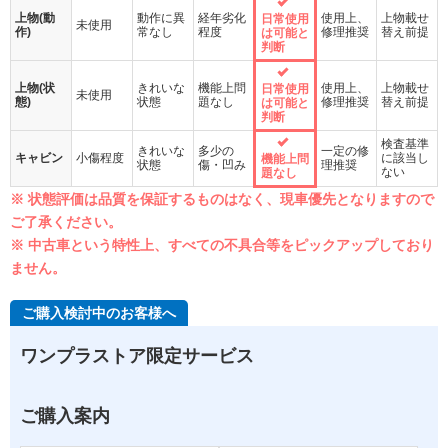
上物(動
動作に異
経年劣化
使用上、
上物載せ
日常使用
未使用
作)
常なし
程度
修理推奨
替え前提
は可能と
判断
上物(状
きれいな
機能上問
使用上、
上物載せ
日常使用
未使用
態)
状態
題なし
修理推奨
替え前提
は可能と
判断
検査基準
きれいな
多少の
一定の修
キャビン
小傷程度
に該当し
機能上問
状態
傷・凹み
理推奨
ない
題なし
※ 状態評価は品質を保証するものはなく、現車優先となりますので
ご了承ください。
※ 中古車という特性上、すべての不具合等をピックアップしており
ません。
ご購入検討中のお客様へ
ワンプラストア限定サービス
ご購入案内