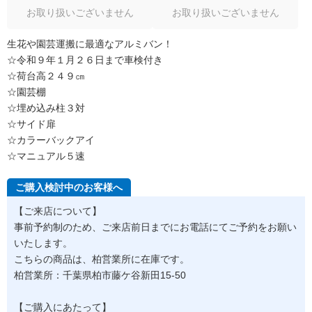
お取り扱いございません
お取り扱いございません
生花や園芸運搬に最適なアルミバン！
☆令和９年１月２６日まで車検付き
☆荷台高２４９㎝
☆園芸棚
☆埋め込み柱３対
☆サイド扉
☆カラーバックアイ
☆マニュアル５速
ご購入検討中のお客様へ
【ご来店について】
事前予約制のため、ご来店前日までにお電話にてご予約をお願い
いたします。
こちらの商品は、柏営業所に在庫です。
柏営業所：千葉県柏市藤ケ谷新田15-50
【ご購入にあたって】