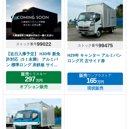
99022
ストック番号
99475
ストック番号
【近日入庫予定】 H30年 新免
H29年 キャンター アルミバン
許対応（5ｔ未満） アルミバ
ロング尺 左サイド扉
ン 標準ロング 床鉄板 サイド
扉 内高218cm 5速マニュアル
販売
トラスキー
販売
ワンプラストア
いすゞエルフ
297
165
万円
万円
オプション販売
現状販売