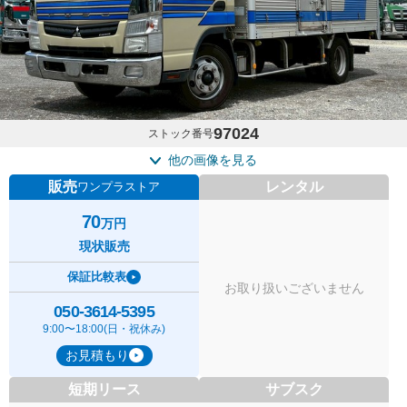
97024
ストック番号
他の画像を見る
販売
レンタル
ワンプラストア
70
万円
現状販売
保証比較表
お取り扱いございません
050-3614-5395
9:00〜18:00(日・祝休み)
お見積もり
短期リース
サブスク