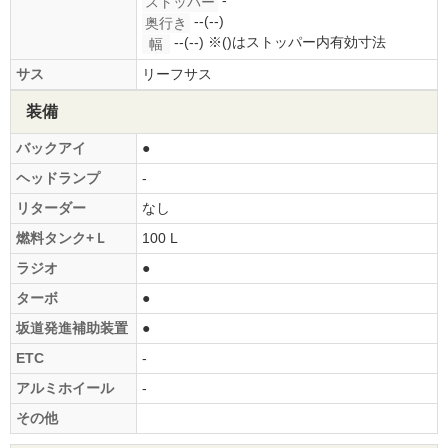
ストッパー
--(--)
奥行き
--(--)
※()はストッパー内有効寸法
幅
サス
リーフサス
装備
バックアイ
●
ヘッドランプ
-
リターダー
なし
燃料タンク+Ｌ
100 L
ラジオ
●
ターボ
●
坂道発進補助装置
●
ETC
-
アルミホイール
-
その他