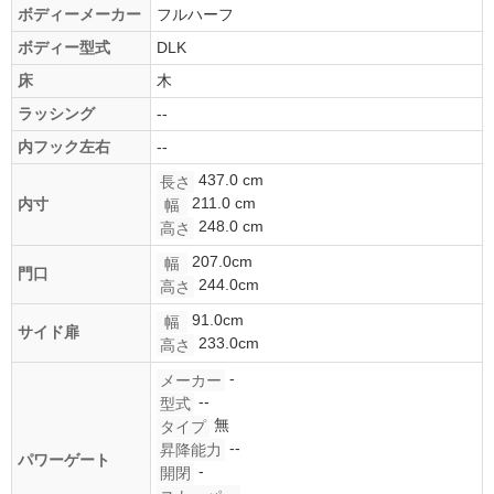
ボディーメーカー
フルハーフ
ボディー型式
DLK
床
木
ラッシング
--
内フック左右
--
437.0 cm
長さ
211.0 cm
内寸
幅
248.0 cm
高さ
207.0cm
幅
門口
244.0cm
高さ
91.0cm
幅
サイド扉
233.0cm
高さ
-
メーカー
--
型式
無
タイプ
--
昇降能力
パワーゲート
-
開閉
-