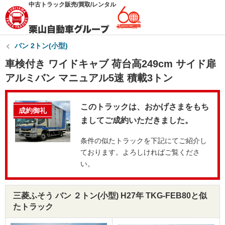
中古トラック販売/買取/レンタル
バン 2トン(小型)
車検付き ワイドキャブ 荷台高249cm サイド扉
アルミバン マニュアル5速 積載3トン
このトラックは、おかげさまをもち
成約御礼
ましてご成約いただきました。
条件の似たトラックを下記にてご紹介し
ております。よろしければご覧くださ
い。
三菱ふそう バン ２トン(小型) H27年 TKG-FEB80と似
たトラック