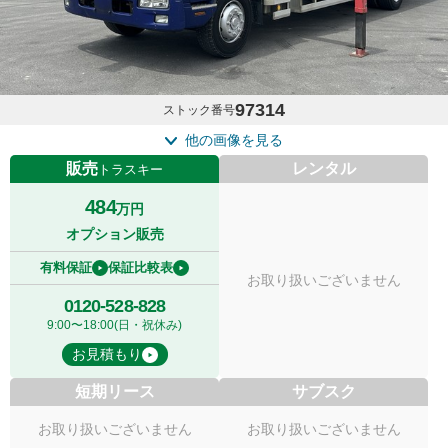
97314
ストック番号
他の画像を見る
販売
レンタル
トラスキー
484
万円
オプション販売
有料保証
保証比較表
お取り扱いございません
0120-528-828
9:00〜18:00(日・祝休み)
お見積もり
短期リース
サブスク
お取り扱いございません
お取り扱いございません