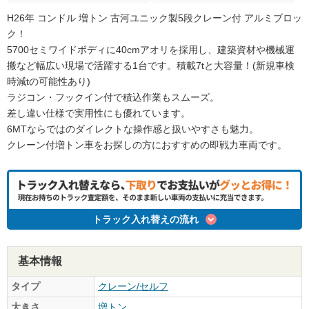
H26年 コンドル 増トン 古河ユニック製5段クレーン付 アルミブロッ
ク！
5700セミワイドボディに40cmアオリを採用し、建築資材や機械運
搬など幅広い現場で活躍する1台です。積載7tと大容量！(新規車検
時減tの可能性あり)
ラジコン・フックイン付で積込作業もスムーズ。
差し違い仕様で実用性にも優れています。
6MTならではのダイレクトな操作感と扱いやすさも魅力。
クレーン付増トン車をお探しの方におすすめの即戦力車両です。
トラック入れ替えの流れ
基本情報
タイプ
クレーン/セルフ
大きさ
増トン