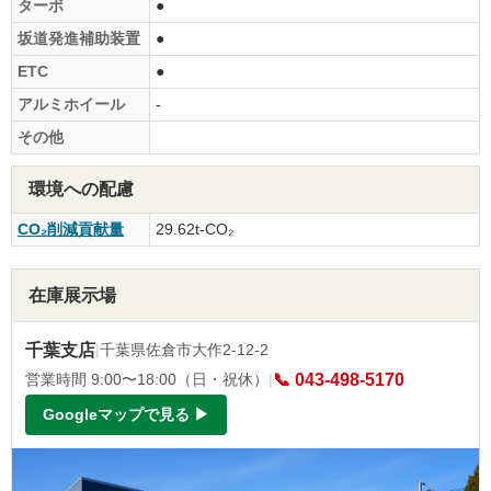
ターボ
●
坂道発進補助装置
●
ETC
●
アルミホイール
-
その他
環境への配慮
CO₂削減貢献量
29.62t-CO₂
在庫展示場
千葉支店
|
千葉県佐倉市大作2-12-2
営業時間 9:00〜18:00（日・祝休）
|
📞 043-498-5170
Googleマップで見る ▶