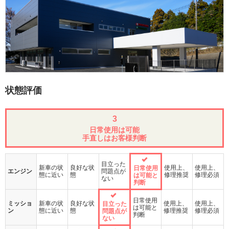
状態評価
3
日常使用は可能
手直しはお客様判断
目立った
新車の状
良好な状
使用上、
使用上、
日常使用
エンジン
問題点が
態に近い
態
修理推奨
修理必須
は可能と
ない
判断
日常使用
ミッショ
新車の状
良好な状
使用上、
使用上、
目立った
は可能と
ン
態に近い
態
修理推奨
修理必須
問題点が
判断
ない