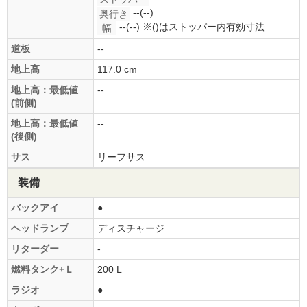
--(--)
奥行き
--(--)
※()はストッパー内有効寸法
幅
道板
--
地上高
117.0 cm
地上高：最低値
--
(前側)
地上高：最低値
--
(後側)
サス
リーフサス
装備
バックアイ
●
ヘッドランプ
ディスチャージ
リターダー
-
燃料タンク+Ｌ
200 L
ラジオ
●