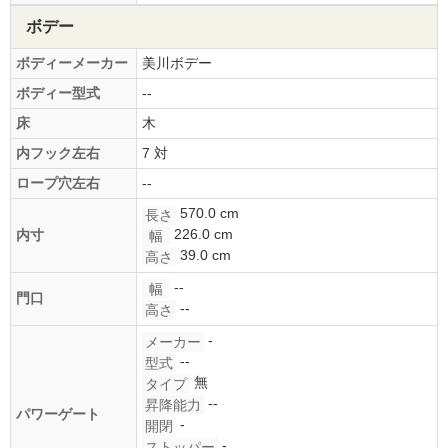
ボデー
ボディーメーカー
美川ボデー
ボディー型式
--
床
木
内フック左右
7 対
ロープ穴左右
--
570.0 cm
長さ
226.0 cm
内寸
幅
39.0 cm
高さ
--
幅
門口
--
高さ
-
メーカー
--
型式
無
タイプ
--
昇降能力
パワーゲート
-
開閉
-
ストッパー