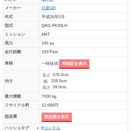
メーカー
日産UD
年式
平成26年5月
型式
QKG-PK39LH
ミッション
6MT
馬力
245 ps
走行距離
193千km
車検
一時抹消
車検証を表示
570.0cm
長さ
226.0cm
内寸
幅
39.0cm
高さ
最大積載
7000 kg
リサイクル料
12,690円
陸送費
陸送費を表示
ハッシュタグ
#コンドル