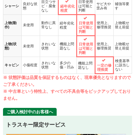
目立つサ
日常使用
良好な状
サビ大や
補強等要
シャーシ
ビ・腐食
は可能と
経年劣化
態
歪み有
す
なし
判断
程度
上物(動
動作に異
使用上、
上物載せ
経年劣化
日常使用
未使用
作)
常なし
修理推奨
替え前提
程度
は可能と
判断
上物(状
きれいな
機能上問
使用上、
上物載せ
日常使用
未使用
態)
状態
題なし
修理推奨
替え前提
は可能と
判断
検査基準
きれいな
多少の
機能上問
キャビン
小傷程度
に該当し
一定の修
状態
傷・凹み
題なし
ない
理推奨
※ 状態評価は品質を保証するものはなく、現車優先となりますので
ご了承ください。
※ 中古車という特性上、すべての不具合等をピックアップしており
ません。
ご購入検討中のお客様へ
トラスキー限定サービス