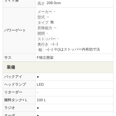
サイド扉
208.0cm
高さ
-
メーカー
--
型式
無
タイプ
--
昇降能力
パワーゲート
-
開閉
-
ストッパー
--(--)
奥行き
--(--)
※()はストッパー内有効寸法
幅
サス
F独立懸架
装備
バックアイ
●
ヘッドランプ
LED
リターダー
-
燃料タンク+Ｌ
100 L
ラジオ
●
ターボ
●