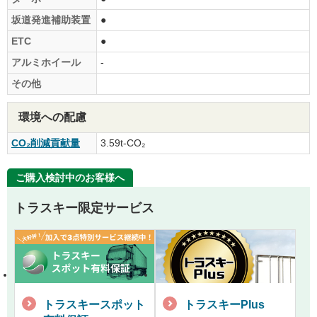
坂道発進補助装置
●
ETC
●
アルミホイール
-
その他
環境への配慮
CO₂削減貢献量
3.59t-CO₂
ご購入検討中のお客様へ
トラスキー限定サービス
トラスキースポット
トラスキーPlus