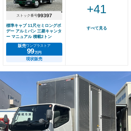
+41
99397
ストック番号
標準キャブ 11尺セミロングボ
すべて見る
デー アルミバン 三菱キャンタ
ー マニュアル 積載2トン
販売
ワンプラストア
99
万円
現状販売