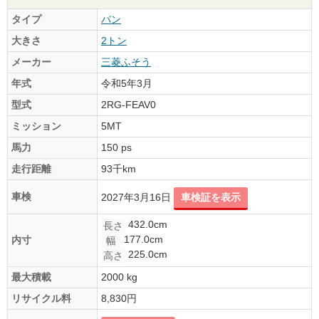
タイプ
バン
大きさ
2トン
メーカー
三菱ふそう
年式
令和5年3月
型式
2RG-FEAV0
ミッション
5MT
馬力
150 ps
走行距離
93千km
車検
2027年3月16日
車検証を表示
432.0cm
長さ
177.0cm
内寸
幅
225.0cm
高さ
最大積載
2000 kg
リサイクル料
8,830円