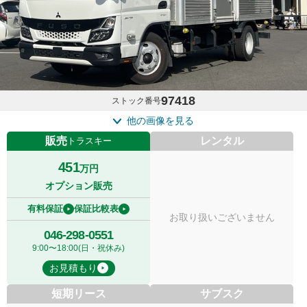
97418
ストック番号
他の画像を見る
販売
レンタル
トラスキー
451
万円
オプション販売
有料保証
保証比較表
お取り扱いございません
046-298-0551
9:00〜18:00(日・祝休み)
お見積もり
短期リース
サブスク