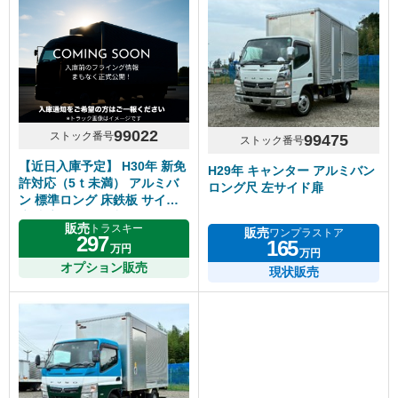
99022
ストック番号
99475
ストック番号
【近日入庫予定】 H30年 新免
H29年 キャンター アルミバン
許対応（5ｔ未満） アルミバ
ロング尺 左サイド扉
ン 標準ロング 床鉄板 サイド
扉 内高218cm 5速マニュアル
販売
トラスキー
販売
ワンプラストア
いすゞエルフ
297
165
万円
万円
オプション販売
現状販売