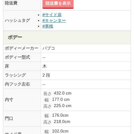
陸送費
陸送費を表示
#サイド扉
ハッシュタグ
#キャンター
#車検
ボデー
ボディーメーカー
パブコ
ボディー型式
--
床
木
ラッシング
2 段
内フック左右
--
432.0 cm
長さ
177.0 cm
内寸
幅
225.0 cm
高さ
176.0cm
幅
門口
218.0cm
高さ
102.0cm
幅