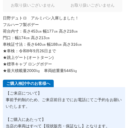
お取り扱いございません
お取り扱いございません
日野デュトロ アルミバン入庫しました！
フルハーフ製ボデー
荷台内寸：長さ453㎝ 幅177㎝ 高さ218㎝
門口：幅174㎝ 高さ213㎝
車検証寸法：長さ640㎝ 幅188㎝ 高さ316㎝
★車検：令和8年9月26日まで
★跳上ゲート(オートターン)
★標準キャブ ロングボデー
★最大積載量2000㎏ 車両総重量5445㎏
ご購入検討中のお客様へ
【ご来店について】
事前予約制のため、ご来店前日までにお電話にてご予約をお願い
いたします。
【ご購入にあたって】
当店の車両はすべて【現状販売・保証なし】となります。