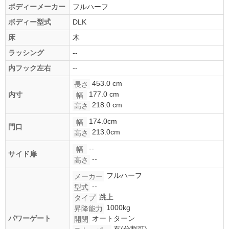
ボディーメーカー
フルハーフ
ボディー型式
DLK
床
木
ラッシング
--
内フック左右
--
453.0 cm
長さ
177.0 cm
内寸
幅
218.0 cm
高さ
174.0cm
幅
門口
213.0cm
高さ
--
幅
サイド扉
--
高さ
フルハーフ
メーカー
--
型式
跳上
タイプ
1000kg
昇降能力
パワーゲート
オートターン
開閉
有(分割可)