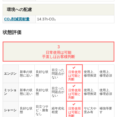
環境への配慮
CO₂削減貢献量
14.37t-CO₂
状態評価
3
日常使用は可能
手直しはお客様判断
目立った
新車の状
良好な状
使用上、
使用上、
日常使用
エンジン
問題点が
態に近い
態
修理推奨
修理必須
は可能と
ない
判断
目立った
ミッショ
新車の状
良好な状
使用上、
使用上、
日常使用
問題点が
ン
態に近い
態
修理推奨
修理必須
は可能と
ない
判断
目立つサ
良好な状
経年劣化
サビ大や
補強等要
日常使用
シャーシ
ビ・腐食
態
程度
歪み有
す
は可能と
なし
判断