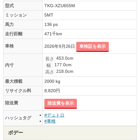
型式
TKG-XZU655M
ミッション
5MT
馬力
136 ps
走行距離
471千km
車検
2026年9月26日
車検証を表示
453.0cm
長さ
177.0cm
内寸
幅
218.0cm
高さ
最大積載
2000 kg
リサイクル料
8,820円
陸送費
陸送費を表示
#デュトロ
ハッシュタグ
#車検
ボデー