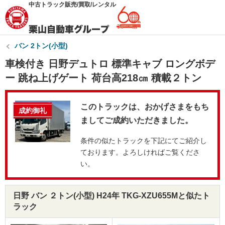
中古トラック販売/買取/レンタル
バン 2トン(小型)
車検付き 日野デュトロ 標準キャブ ロングボデ
ー 跳ね上げゲート 荷台高218㎝ 積載２トン
このトラックは、おかげさまをもち
成約御礼
ましてご成約いただきました。
条件の似たトラックを下記にてご紹介し
ております。よろしければご覧くださ
い。
日野 バン ２トン(小型) H24年 TKG-XZU655Mと似たト
ラック