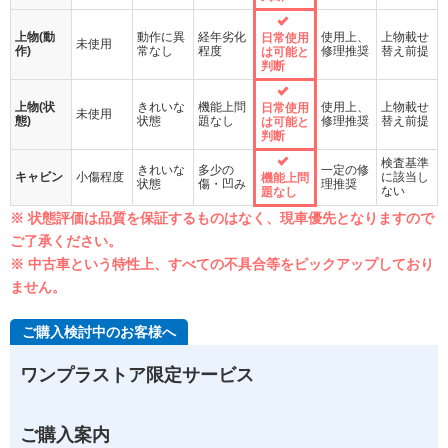
上物(動
動作に異
経年劣化
使用上、
上物載せ
日常使用
未使用
作)
常なし
程度
修理推奨
替え前提
は可能と
判断
上物(状
きれいな
機能上問
使用上、
上物載せ
日常使用
未使用
態)
状態
題なし
修理推奨
替え前提
は可能と
判断
検査基準
きれいな
多少の
一定の修
キャビン
小傷程度
に該当し
機能上問
状態
傷・凹み
理推奨
ない
題なし
※ 状態評価は品質を保証するものはなく、現車優先となりますので
ご了承ください。
※ 中古車という特性上、すべての不具合等をピックアップしており
ません。
ご購入検討中のお客様へ
ワンプラストア限定サービス
ご購入案内