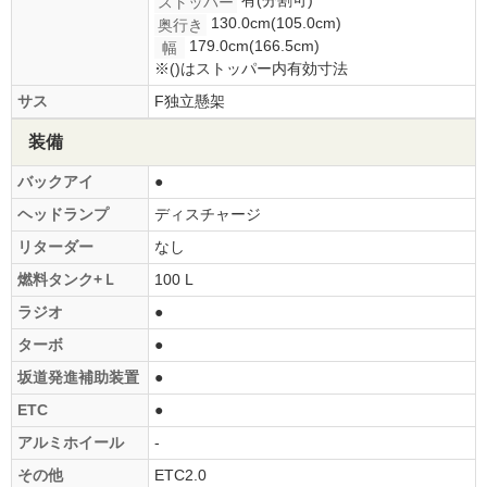
ストッパー
130.0cm(105.0cm)
奥行き
179.0cm(166.5cm)
幅
※()はストッパー内有効寸法
サス
F独立懸架
装備
バックアイ
●
ヘッドランプ
ディスチャージ
リターダー
なし
燃料タンク+Ｌ
100 L
ラジオ
●
ターボ
●
坂道発進補助装置
●
ETC
●
アルミホイール
-
その他
ETC2.0