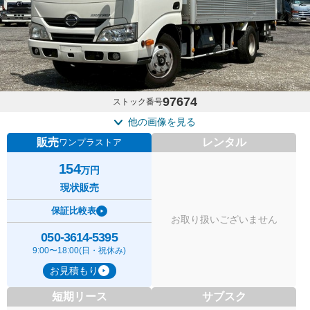
97674
ストック番号
他の画像を見る
販売
レンタル
ワンプラストア
154
万円
現状販売
保証比較表
お取り扱いございません
050-3614-5395
9:00〜18:00(日・祝休み)
お見積もり
短期リース
サブスク