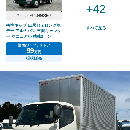
+42
99397
ストック番号
標準キャブ 11尺セミロングボ
すべて見る
デー アルミバン 三菱キャンタ
ー マニュアル 積載2トン
販売
ワンプラストア
99
万円
現状販売