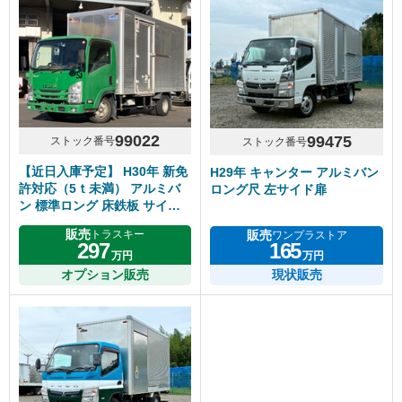
99022
99475
ストック番号
ストック番号
【近日入庫予定】 H30年 新免
H29年 キャンター アルミバン
許対応（5ｔ未満） アルミバ
ロング尺 左サイド扉
ン 標準ロング 床鉄板 サイド
扉 内高218cm 5速マニュアル
販売
販売
トラスキー
ワンプラストア
いすゞエルフ
297
165
万円
万円
オプション販売
現状販売