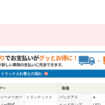
トラック入れ替えの流れ
デー
装備
ィーメーカー
トランテックス
バックアイ
●
ィー型式
--
ヘッドランプ
LED