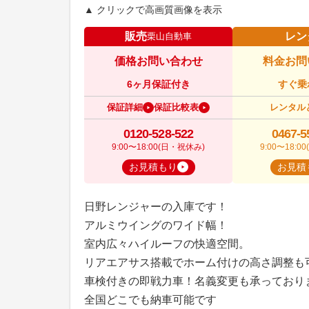
▲ クリックで高画質画像を表示
販売
レン
栗山自動車
価格お問い合わせ
料金お問
6ヶ月保証付き
すぐ乗
保証詳細
保証比較表
レンタル
0120-528-522
0467-5
9:00〜18:00(日・祝休み)
9:00〜18:
お見積もり
お見積
日野レンジャーの入庫です！
アルミウイングのワイド幅！
室内広々ハイルーフの快適空間。
リアエアサス搭載でホーム付けの高さ調整も
車検付きの即戦力車！名義変更も承っており
全国どこでも納車可能です