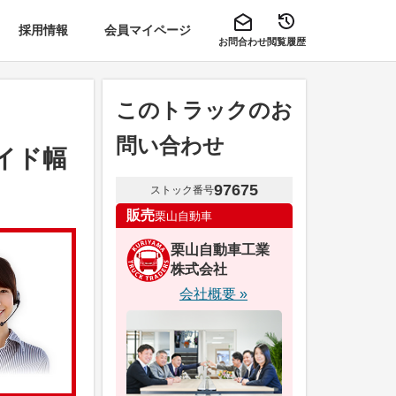
採用情報
会員マイページ
お問合わせ
閲覧履歴
このトラックのお
問い合わせ
ワイド幅
97675
ストック番号
販売
栗山自動車
栗山自動車工業
株式会社
会社概要 »