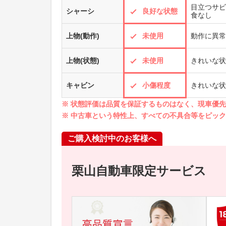
目立つサビ
シャーシ
良好な状態
食なし
上物(動作)
未使用
動作に異常
上物(状態)
未使用
きれいな状
キャビン
小傷程度
きれいな状
※ 状態評価は品質を保証するものはなく、現車優
※ 中古車という特性上、すべての不具合等をピッ
ご購入検討中のお客様へ
栗山自動車限定サービス