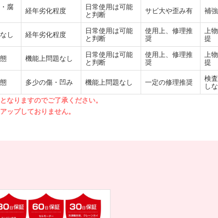
・腐
日常使用は可能
経年劣化程度
サビ大や歪み有
補強
と判断
日常使用は可能
使用上、修理推
上物
なし
経年劣化程度
と判断
奨
提
日常使用は可能
使用上、修理推
上物
態
機能上問題なし
と判断
奨
提
検査
態
多少の傷・凹み
機能上問題なし
一定の修理推奨
しな
先となりますのでご了承ください。
クアップしておりません。