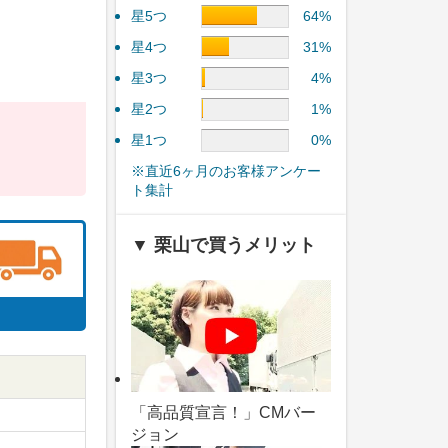
星5つ
64%
星4つ
31%
星3つ
4%
星2つ
1%
星1つ
0%
※直近6ヶ月のお客様アンケー
ト集計
▼ 栗山で買うメリット
「高品質宣言！」CMバー
ジョン