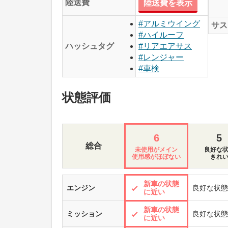
陸送費
陸送費を表示
#アルミウイング
サス
#ハイルーフ
ハッシュタグ
#リアエアサス
#レンジャー
#車検
状態評価
6
5
総合
未使用がメイン
良好な
使用感がほぼない
きれ
新車の状態
エンジン
良好な状態
に近い
新車の状態
ミッション
良好な状態
に近い