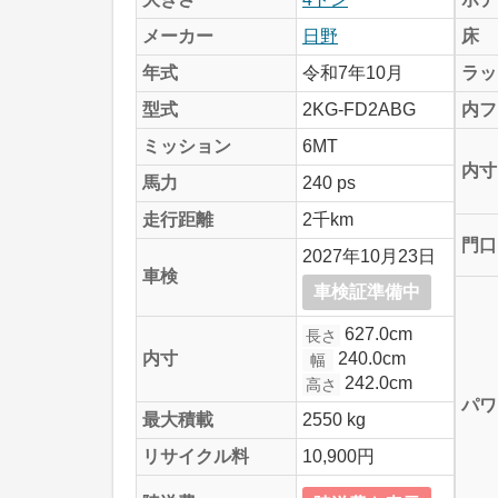
メーカー
日野
床
年式
令和7年10月
ラッ
型式
2KG-FD2ABG
内フ
ミッション
6MT
内寸
馬力
240 ps
走行距離
2千km
門口
2027年10月23日
車検
車検証準備中
627.0cm
長さ
240.0cm
内寸
幅
242.0cm
高さ
パワ
最大積載
2550 kg
リサイクル料
10,900円