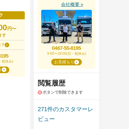
会社概要 »
ク
00
円〜
ます
は？
0467-55-8195
9:00〜18:00(日・祝休み)
8195
日・祝休み)
お見積もり
り
閲覧履歴
ボタンで削除できます
271件のカスタマーレ
ビュー