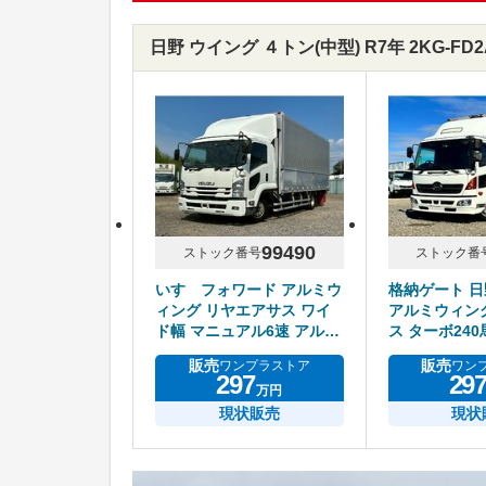
日野 ウイング ４トン(中型) R7年 2KG-F
99490
ストック番号
ストック番
いすゞフォワード アルミウ
格納ゲート 
ィング リヤエアサス ワイ
アルミウィン
ド幅 マニュアル6速 アルミ
ス ターボ24
ホイール
ル6速 積載2.
販売
販売
ワンプラストア
ワン
297
29
万円
現状販売
現状