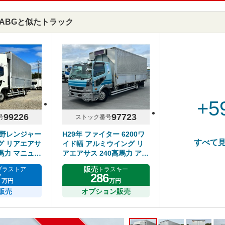
D2ABGと似たトラック
+5
99226
97723
号
ストック番号
日野レンジャー
H29年 ファイター 6200ワ
すべて
グ リアエアサ
イド幅 アルミウイング リ
0馬力 マニュア
アエアサス 240高馬力 アル
3トン
ミホイール メッキパーツ多
販売
プラストア
トラスキー
数 床鉄板 6MT
7
286
万円
万円
販売
オプション販売