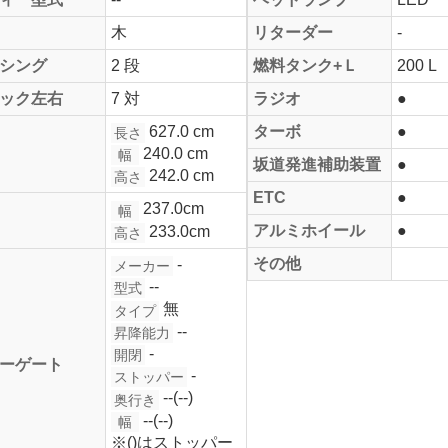
木
リターダー
-
シング
2 段
燃料タンク+Ｌ
200 L
ック左右
7 対
ラジオ
●
627.0 cm
ターボ
●
長さ
240.0 cm
幅
坂道発進補助装置
●
242.0 cm
高さ
ETC
●
237.0cm
幅
アルミホイール
●
233.0cm
高さ
その他
-
メーカー
--
型式
無
タイプ
--
昇降能力
-
開閉
ーゲート
-
ストッパー
--(--)
奥行き
--(--)
幅
※()はストッパー