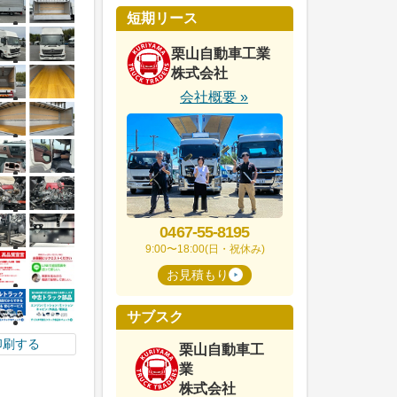
短期リース
栗山自動車工業
株式会社
会社概要 »
0467-55-8195
9:00〜18:00(日・祝休み)
お見積もり
サブスク
印刷する
栗山自動車工
業
株式会社