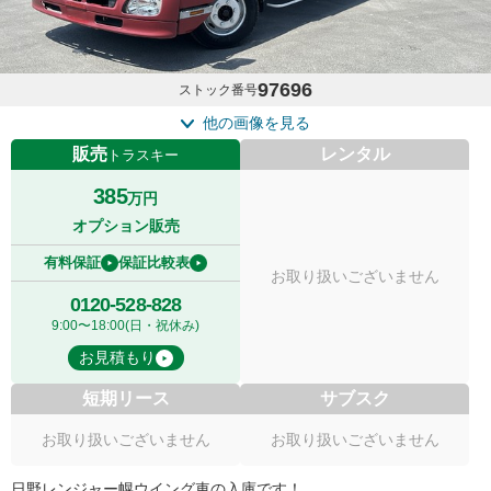
97696
ストック番号
他の画像を見る
販売
レンタル
トラスキー
385
万円
オプション販売
有料保証
保証比較表
お取り扱いございません
0120-528-828
9:00〜18:00(日・祝休み)
お見積もり
短期リース
サブスク
お取り扱いございません
お取り扱いございません
日野レンジャー幌ウイング車の入庫です！