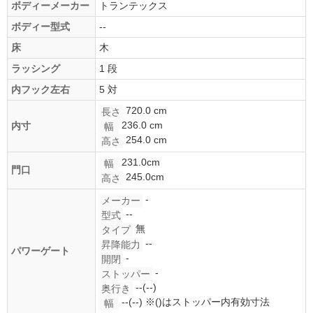
ボディーメーカー
トランテックス
ボディー型式
--
床
木
ラッシング
1 段
内フック左右
5 対
720.0 cm
長さ
236.0 cm
内寸
幅
254.0 cm
高さ
231.0cm
幅
門口
245.0cm
高さ
-
メーカー
--
型式
無
タイプ
--
昇降能力
パワーゲート
-
開閉
-
ストッパー
--(--)
奥行き
--(--)
※()はストッパー内有効寸法
幅