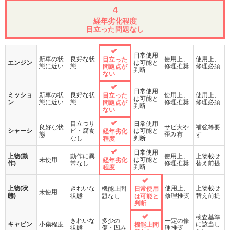
4
経年劣化程度
目立った問題なし
日常使用
新車の状
良好な状
使用上、
使用上、
目立った
エンジン
は可能と
態に近い
態
修理推奨
修理必須
問題点が
判断
ない
日常使用
ミッショ
新車の状
良好な状
使用上、
使用上、
目立った
は可能と
ン
態に近い
態
修理推奨
修理必須
問題点が
判断
ない
目立つサ
日常使用
良好な状
サビ大や
補強等要
シャーシ
ビ・腐食
は可能と
経年劣化
態
歪み有
す
なし
判断
程度
日常使用
上物(動
動作に異
使用上、
上物載せ
未使用
は可能と
経年劣化
作)
常なし
修理推奨
替え前提
判断
程度
上物(状
きれいな
使用上、
上物載せ
機能上問
日常使用
未使用
態)
状態
修理推奨
替え前提
題なし
は可能と
判断
検査基準
きれいな
多少の
一定の修
キャビン
小傷程度
に該当し
機能上問
状態
傷・凹み
理推奨