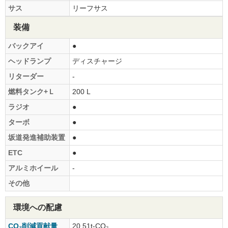
サス
リーフサス
装備
バックアイ
●
ヘッドランプ
ディスチャージ
リターダー
-
燃料タンク+Ｌ
200 L
ラジオ
●
ターボ
●
坂道発進補助装置
●
ETC
●
アルミホイール
-
その他
環境への配慮
CO₂削減貢献量
20.51t-CO₂