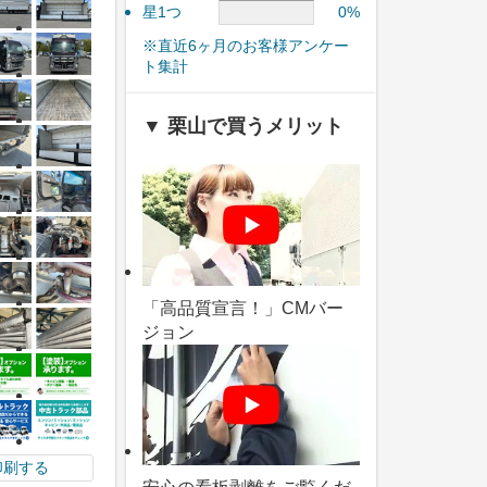
星1つ
0%
※直近6ヶ月のお客様アンケー
ト集計
▼ 栗山で買うメリット
「高品質宣言！」CMバー
ジョン
印刷する