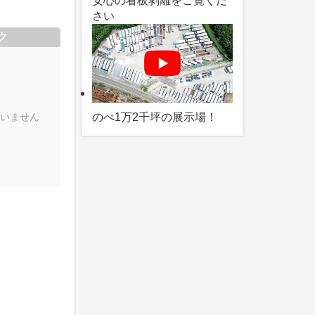
安心の看板剥離をご覧くだ
さい
ク
いません
のべ1万2千坪の展示場！