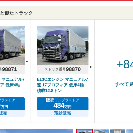
7Aと似たトラック
+8
98871
98870
号
ストック番号
ン マニュアル7
E13Cエンジン マニュアル7
すべて
ア 低床4軸
速 17プロフィア 低床4軸
積載12.8トン
販売
プラストア
ワンプラストア
9
484
万円
万円
販売
現状販売