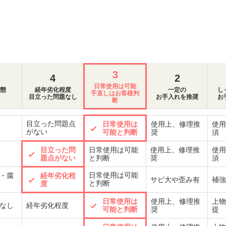
3
4
2
日常使用は可能
態
経年劣化程度
一定の
し
手直しはお客様判
目立った問題なし
お手入れを推奨
お
断
目立った問題点
日常使用は
使用上、修理推
使用
がない
可能と判断
奨
須
目立った問
日常使用は可能
使用上、修理推
使用
題点がない
と判断
奨
須
日常使用は可能
・腐
経年劣化程
サビ大や歪み有
補強
と判断
度
日常使用は
使用上、修理推
上物
なし
経年劣化程度
可能と判断
奨
提