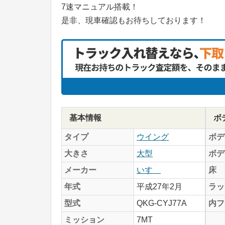
7速マニュアル搭載！
是非、現車確認もお待ちしております！
基本情報
ボ
タイプ
ウイング
ボデ
大きさ
大型
ボデ
メーカー
いすゞ
床
年式
平成27年2月
ラッ
型式
QKG-CYJ77A
内フ
ミッション
7MT