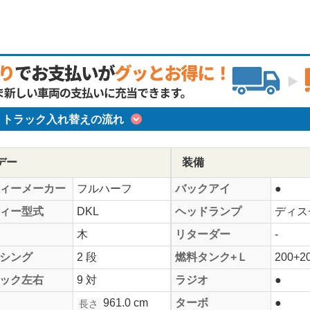
トラック入れ替えの流れ
デー
装備
ィーメーカー
フルハーフ
バックアイ
●
ィー型式
DKL
ヘッドランプ
ディス
木
リターダー
-
シング
2 段
燃料タンク+Ｌ
200+2
ック左右
9 対
ラジオ
●
961.0 cm
ターボ
●
長さ