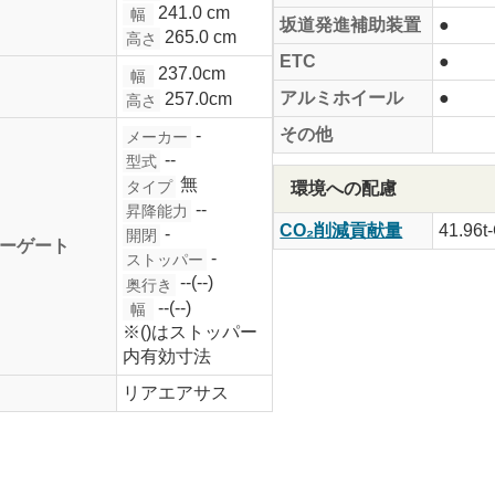
241.0 cm
幅
坂道発進補助装置
●
265.0 cm
高さ
ETC
●
237.0cm
幅
アルミホイール
●
257.0cm
高さ
その他
-
メーカー
--
型式
無
タイプ
環境への配慮
--
昇降能力
CO₂削減貢献量
41.96t
-
開閉
ーゲート
-
ストッパー
--(--)
奥行き
--(--)
幅
※()はストッパー
内有効寸法
リアエアサス