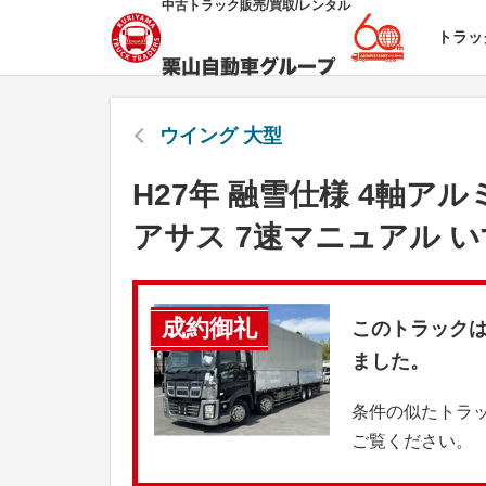
中古トラック販売/買取/レンタル
トラッ
ウイング 大型
H27年 融雪仕様 4軸アル
アサス 7速マニュアル 
成約御礼
このトラック
ました。
条件の似たトラ
ご覧ください。