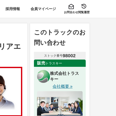
採用情報
会員マイページ
お問合わせ
閲覧履歴
このトラックのお
問い合わせ
 リアエ
98002
ストック番号
販売
トラスキー
株式会社トラス
キー
会社概要 »