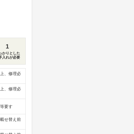
1
っかりとした
手入れが必要
上、修理必
上、修理必
等要す
載せ替え前