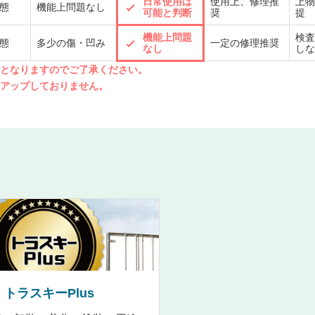
日常使用は
使用上、修理推
上物
態
機能上問題なし
可能と判断
奨
提
機能上問題
検査
態
多少の傷・凹み
一定の修理推奨
なし
しな
先となりますのでご了承ください。
クアップしておりません。
トラスキーPlus