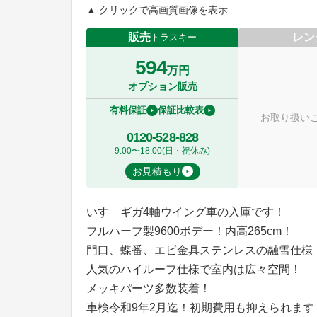
▲ クリックで高画質画像を表示
販売
レン
トラスキー
594
万円
オプション販売
有料保証
保証比較表
お取り扱い
0120-528-828
9:00〜18:00(日・祝休み)
お見積もり
いすゞギガ4軸ウイング車の入庫です！
フルハーフ製9600ボデー！内高265cm！
門口、蝶番、エビ金具ステンレスの融雪仕様
人気のハイルーフ仕様で室内は広々空間！
メッキパーツ多数装着！
車検令和9年2月迄！初期費用も抑えられます