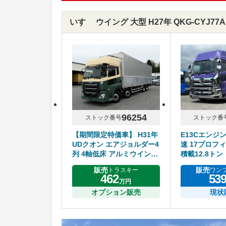
いすゞ ウイング 大型 H27年 QKG-CYJ7
96254
ストック番号
ストック番
【期間限定特価車】 H31年
E13Cエンジ
UDクオン エアジョルダー4
速 17プロフィ
列 4軸低床 アルミウイング
積載12.8トン
ハイルーフ リアエアサス
販売
販売
トラスキー
ワン
アルミホイール エスコット
462
53
万円
オプション販売
現状