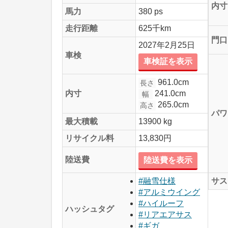
内寸
馬力
380 ps
走行距離
625千km
門口
2027年2月25日
車検
車検証を表示
961.0cm
長さ
241.0cm
内寸
幅
265.0cm
高さ
パワ
最大積載
13900 kg
リサイクル料
13,830円
陸送費
陸送費を表示
サス
#融雪仕様
#アルミウイング
#ハイルーフ
ハッシュタグ
#リアエアサス
#ギガ