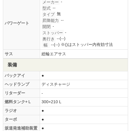
-
メーカー
--
型式
無
タイプ
--
昇降能力
パワーゲート
-
開閉
-
ストッパー
--(--)
奥行き
--(--)
※()はストッパー内有効寸法
幅
サス
総輪エアサス
装備
バックアイ
●
ヘッドランプ
ディスチャージ
リターダー
-
燃料タンク+Ｌ
300+210 L
ラジオ
●
ターボ
●
坂道発進補助装置
●