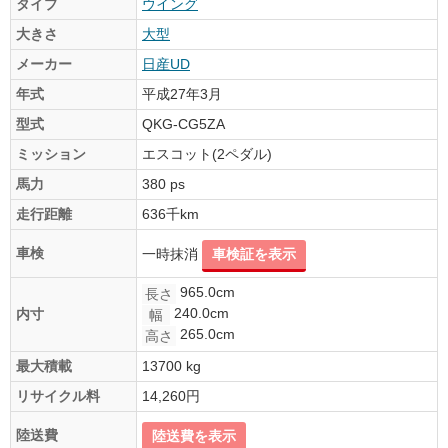
タイプ
ウイング
大きさ
大型
メーカー
日産UD
年式
平成27年3月
型式
QKG-CG5ZA
ミッション
エスコット(2ペダル)
馬力
380 ps
走行距離
636千km
車検
一時抹消
車検証を表示
965.0cm
長さ
240.0cm
内寸
幅
265.0cm
高さ
最大積載
13700 kg
リサイクル料
14,260円
陸送費
陸送費を表示