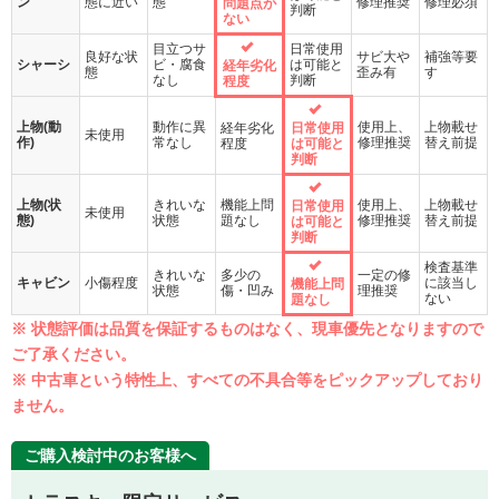
ン
態に近い
態
修理推奨
修理必須
問題点が
判断
ない
目立つサ
日常使用
良好な状
サビ大や
補強等要
シャーシ
ビ・腐食
は可能と
経年劣化
態
歪み有
す
なし
判断
程度
上物(動
動作に異
使用上、
上物載せ
経年劣化
日常使用
未使用
作)
常なし
修理推奨
替え前提
程度
は可能と
判断
上物(状
きれいな
機能上問
使用上、
上物載せ
日常使用
未使用
態)
状態
題なし
修理推奨
替え前提
は可能と
判断
検査基準
きれいな
多少の
一定の修
キャビン
小傷程度
に該当し
機能上問
状態
傷・凹み
理推奨
ない
題なし
※ 状態評価は品質を保証するものはなく、現車優先となりますので
ご了承ください。
※ 中古車という特性上、すべての不具合等をピックアップしており
ません。
ご購入検討中のお客様へ