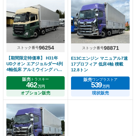
96254
98871
ストック番号
ストック番号
【期間限定特価車】 H31年
E13Cエンジン マニュアル7速
UDクオン エアジョルダー4列
17プロフィア 低床4軸 積載
4軸低床 アルミウイング ハイ
12.8トン
ルーフ リアエアサス アルミホ
販売
販売
トラスキー
ワンプラストア
イール エスコット
462
539
万円
万円
オプション販売
現状販売