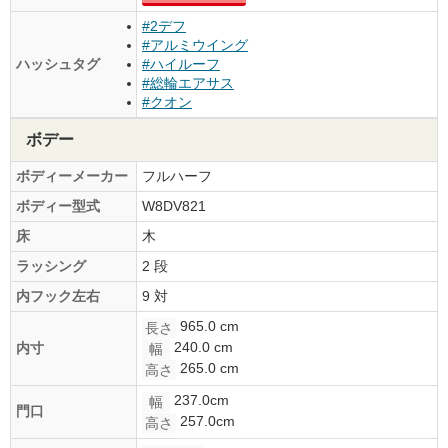
#2デフ
#アルミウイング
ハッシュタグ
#ハイルーフ
#総輪エアサス
#クオン
ボデー
ボディーメーカー
フルハーフ
ボディー型式
W8DV821
床
木
ラッシング
2 段
内フック左右
9 対
965.0 cm
長さ
240.0 cm
内寸
幅
265.0 cm
高さ
237.0cm
幅
門口
257.0cm
高さ