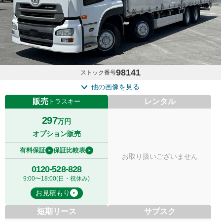
98141
ストック番号
他の画像を見る
販売
レンタル
トラスキー
297
万円
オプション販売
有料保証
保証比較表
お取り扱いございません
0120-528-828
9:00〜18:00(日・祝休み)
お見積もり
短期リース
サブスク