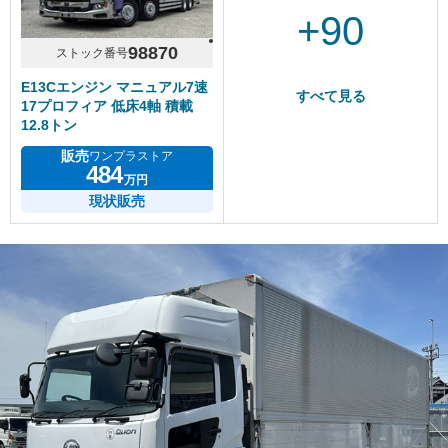
+90
98870
ストック番号
E13Cエンジン マニュアル7速
すべて見る
17プロフィア 低床4軸 積載
12.8トン
販売
ワンプラストア
484
万円
現状販売