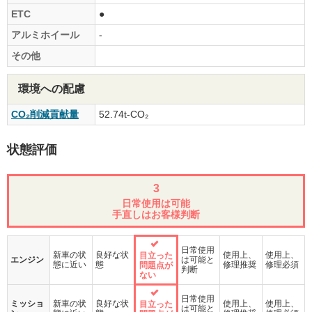
ETC
●
アルミホイール
-
その他
環境への配慮
CO₂削減貢献量
52.74t-CO₂
状態評価
3
日常使用は可能
手直しはお客様判断
日常使用
新車の状
良好な状
使用上、
使用上、
目立った
エンジン
は可能と
態に近い
態
修理推奨
修理必須
問題点が
判断
ない
日常使用
ミッショ
新車の状
良好な状
使用上、
使用上、
目立った
は可能と