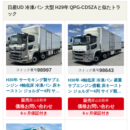
日産UD 冷凍バン 大型 H29年 QPG-CD5ZAと似たトラ
ック
98997
98643
ストック番号
ストック番号
H30年 サーモキング製サブエ
H30年 4軸低床 冷凍バン 菱重
ンジン 4軸低床 冷凍バン 床キ
サブエンジン搭載 床キースト
ーストン ジョルダー4列 サイ
ン ジョルダー4列 サイド観音
ド観音 リアエアサス 7速マニ
リアエアサス シフトパイロッ
販売
販売
栗山自動車
栗山自動車
ュアル 日野プロフィア
ト ふそうスーパーグレート
価格お問い合わせ
価格お問い合わせ
6ヶ月保証付き
6ヶ月保証付き