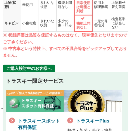
上物(状
きれいな
機能上問
使用上、
上物載せ
日常使用
未使用
態)
状態
題なし
修理推奨
替え前提
は可能と
判断
検査基準
きれいな
多少の
一定の修
キャビン
小傷程度
に該当し
機能上問
状態
傷・凹み
理推奨
ない
題なし
※ 状態評価は品質を保証するものはなく、現車優先となりますので
ご了承ください。
※ 中古車という特性上、すべての不具合等をピックアップしており
ません。
ご購入検討中のお客様へ
トラスキー限定サービス
トラスキースポット
トラスキーPlus
有料保証
整備・架装・美化・塗装。