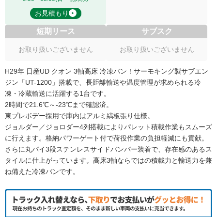
お見積もり
短期リース
サブスク
お取り扱いございません
お取り扱いございません
H29年 日産UD クオン 3軸高床 冷凍バン！サーモキング製サブエン
ジン「UT-1200」搭載で、長距離輸送や温度管理が求められる冷
凍・冷蔵輸送に活躍する1台です。
2時間で21.6℃～-23℃まで確認済。
東プレボデー採用で庫内はアルミ縞板張り仕様。
ジョルダー／ジョロダー4列搭載によりパレット積載作業もスムーズ
に行えます。格納パワーゲート付で荷役作業の負担軽減にも貢献。
さらに丸パイ3段ステンレスサイドバンパー装着で、存在感のあるス
タイルに仕上がっています。高床3軸ならではの積載力と輸送力を兼
ね備えた冷凍バンです。