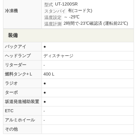
UT-1200SR
型式
有(コード欠)
冷凍機
スタンバイ
～ -29℃
温度設定
2時間で-23℃確認済 (運転前22℃)
温度計測
装備
バックアイ
●
ヘッドランプ
ディスチャージ
リターダー
-
燃料タンク+Ｌ
400 L
ラジオ
●
ターボ
●
坂道発進補助装置
●
ETC
-
アルミホイール
-
その他