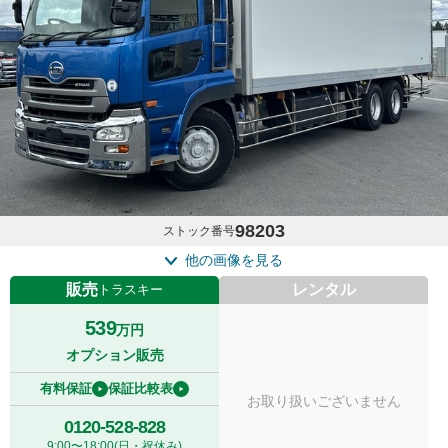
98203
ストック番号
他の画像を見る
販売
レンタル
トラスキー
539
万円
オプション販売
有料保証
保証比較表
お取り扱いございません
0120-528-828
9:00〜18:00(日・祝休み)