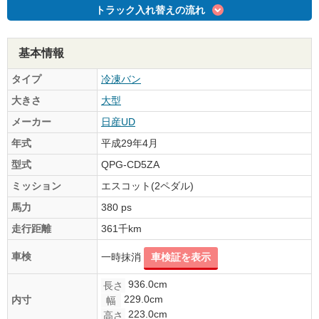
トラック入れ替えの流れ
基本情報
タイプ
冷凍バン
大きさ
大型
メーカー
日産UD
年式
平成29年4月
型式
QPG-CD5ZA
ミッション
エスコット(2ペダル)
馬力
380 ps
走行距離
361千km
車検
一時抹消
車検証を表示
936.0cm
長さ
229.0cm
内寸
幅
223.0cm
高さ