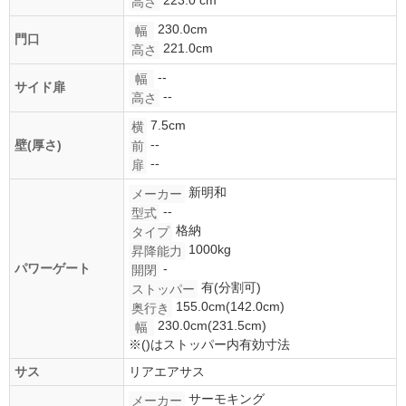
高さ
230.0cm
幅
門口
221.0cm
高さ
--
幅
サイド扉
--
高さ
7.5cm
横
--
壁(厚さ)
前
--
扉
新明和
メーカー
--
型式
格納
タイプ
1000kg
昇降能力
パワーゲート
-
開閉
有(分割可)
ストッパー
155.0cm(142.0cm)
奥行き
230.0cm(231.5cm)
幅
※()はストッパー内有効寸法
サス
リアエアサス
サーモキング
メーカー