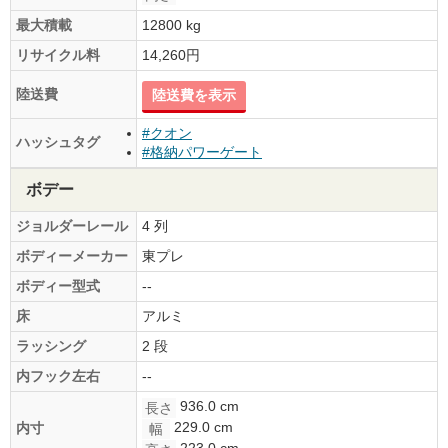
最大積載
12800 kg
リサイクル料
14,260円
陸送費
陸送費を表示
#クオン
ハッシュタグ
#格納パワーゲート
ボデー
ジョルダーレール
4 列
ボディーメーカー
東プレ
ボディー型式
--
床
アルミ
ラッシング
2 段
内フック左右
--
936.0 cm
長さ
229.0 cm
内寸
幅
223.0 cm