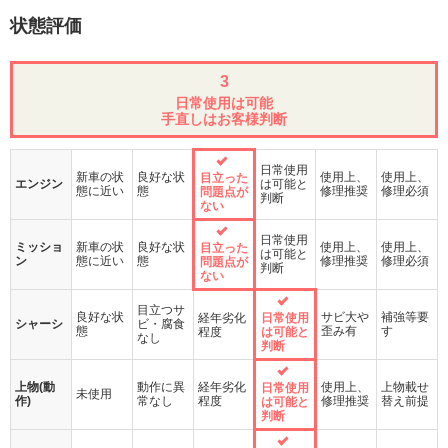
状態評価
3
日常使用は可能
手直しはお客様判断
日常使用
新車の状
良好な状
使用上、
使用上、
目立った
エンジン
は可能と
態に近い
態
修理推奨
修理必須
問題点が
判断
ない
日常使用
ミッショ
新車の状
良好な状
使用上、
使用上、
目立った
は可能と
ン
態に近い
態
修理推奨
修理必須
問題点が
判断
ない
目立つサ
良好な状
サビ大や
補強等要
経年劣化
日常使用
シャーシ
ビ・腐食
態
歪み有
す
程度
は可能と
なし
判断
上物(動
動作に異
経年劣化
使用上、
上物載せ
日常使用
未使用
作)
常なし
程度
修理推奨
替え前提
は可能と
判断