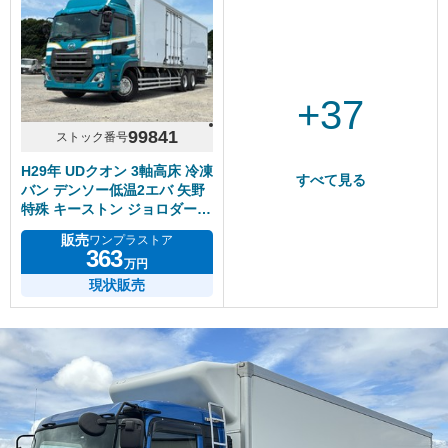
+37
99841
ストック番号
H29年 UDクオン 3軸高床 冷凍
すべて見る
バン デンソー低温2エバ 矢野
特殊 キーストン ジョロダー4
列 左サイド観音 積載13600㎏
販売
ワンプラストア
363
万円
現状販売