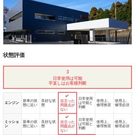
状態評価
3
日常使用は可能
手直しはお客様判断
日常使用
新車の状
良好な状
使用上、
使用上、
目立った
エンジン
は可能と
態に近い
態
修理推奨
修理必須
問題点が
判断
ない
日常使用
ミッショ
新車の状
良好な状
使用上、
使用上、
目立った
は可能と
ン
態に近い
態
修理推奨
修理必須
問題点が
判断
ない