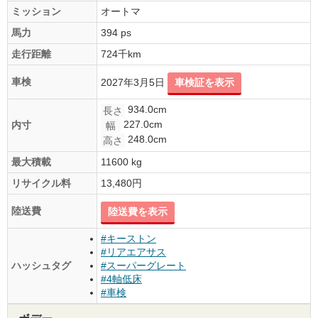
ミッション
オートマ
馬力
394 ps
走行距離
724千km
車検
2027年3月5日
車検証を表示
934.0cm
長さ
227.0cm
内寸
幅
248.0cm
高さ
最大積載
11600 kg
リサイクル料
13,480円
陸送費
陸送費を表示
#キーストン
#リアエアサス
ハッシュタグ
#スーパーグレート
#4軸低床
#車検