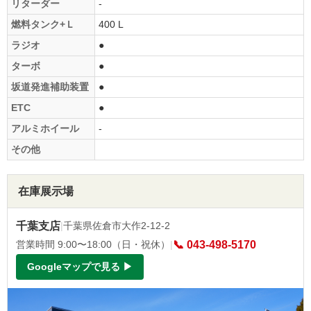
リターダー
-
燃料タンク+Ｌ
400 L
ラジオ
●
ターボ
●
坂道発進補助装置
●
ETC
●
アルミホイール
-
その他
在庫展示場
千葉支店
|
千葉県佐倉市大作2-12-2
営業時間 9:00〜18:00（日・祝休）
|
📞 043-498-5170
Googleマップで見る ▶