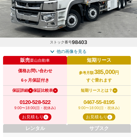
98403
ストック番号
他の画像を見る
販売
短期リース
栗山自動車
価格お問い合わせ
385,000
円
参考月額
6ヶ月保証付き
すぐ乗れます
保証詳細
保証比較表
短期リースとは？
0120-528-522
0467-55-8195
9:00〜18:00(日・祝休み)
9:00〜18:00(日・祝休み)
お見積もり
お見積もり
レンタル
サブスク