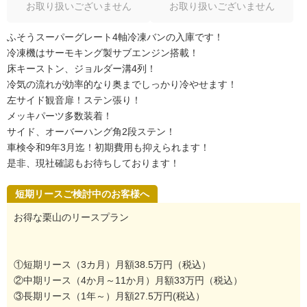
お取り扱いございません
お取り扱いございません
ふそうスーパーグレート4軸冷凍バンの入庫です！
冷凍機はサーモキング製サブエンジン搭載！
床キーストン、ジョルダー溝4列！
冷気の流れが効率的なり奥までしっかり冷やせます！
左サイド観音扉！ステン張り！
メッキパーツ多数装着！
サイド、オーバーハング角2段ステン！
車検令和9年3月迄！初期費用も抑えられます！
是非、現社確認もお待ちしております！
短期リースご検討中のお客様へ
お得な栗山のリースプラン
①短期リース（3カ月）月額38.5万円（税込）
②中期リース（4か月～11か月）月額33万円（税込）
③長期リース（1年～）月額27.5万円(税込）