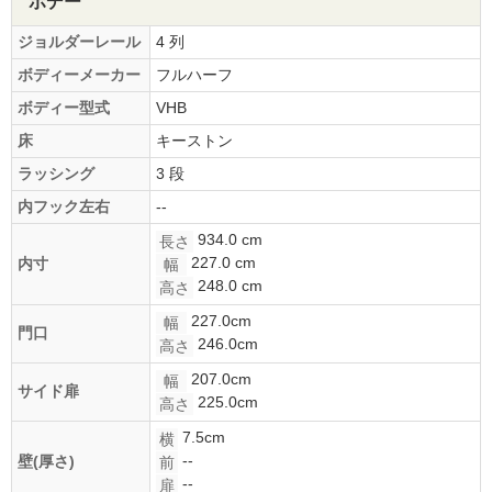
ボデー
ジョルダーレール
4 列
ボディーメーカー
フルハーフ
ボディー型式
VHB
床
キーストン
ラッシング
3 段
内フック左右
--
934.0 cm
長さ
227.0 cm
内寸
幅
248.0 cm
高さ
227.0cm
幅
門口
246.0cm
高さ
207.0cm
幅
サイド扉
225.0cm
高さ
7.5cm
横
--
壁(厚さ)
前
--
扉