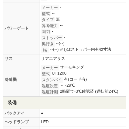
-
メーカー
--
型式
無
タイプ
--
昇降能力
パワーゲート
-
開閉
-
ストッパー
--(--)
奥行き
--(--)
※()はストッパー内有効寸法
幅
サス
リアエアサス
サーモキング
メーカー
UT1200
型式
有(コード有)
冷凍機
スタンバイ
～ -29℃
温度設定
2時間で-3℃確認済 (運転前24℃)
温度計測
装備
バックアイ
●
ヘッドランプ
LED