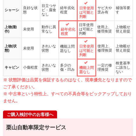
目立つサ
良好な状
経年劣化
サビ大や
補強等要
日常使用
シャーシ
ビ・腐食
態
程度
歪み有
す
は可能と
なし
判断
日常使用
上物(動
動作に異
使用上、
上物載せ
未使用
は可能と
経年劣化
作)
常なし
修理推奨
替え前提
判断
程度
上物(状
きれいな
使用上、
上物載せ
機能上問
日常使用
未使用
態)
状態
修理推奨
替え前提
題なし
は可能と
判断
検査基準
きれいな
多少の
一定の修
キャビン
小傷程度
に該当し
機能上問
状態
傷・凹み
理推奨
ない
題なし
※ 状態評価は品質を保証するものはなく、現車優先となりますので
ご了承ください。
※ 中古車という特性上、すべての不具合等をピックアップしており
ません。
ご購入検討中のお客様へ
栗山自動車限定サービス