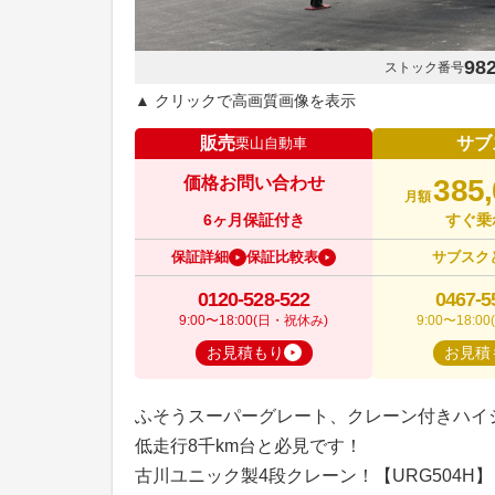
98
ストック番号
▲ クリックで高画質画像を表示
販売
サブ
栗山自動車
価格お問い合わせ
385
月額
6ヶ月保証付き
すぐ乗
保証詳細
保証比較表
サブスク
0120-528-522
0467-5
9:00〜18:00(日・祝休み)
9:00〜18:
お見積もり
お見積
ふそうスーパーグレート、クレーン付きハイ
低走行8千km台と必見です！
古川ユニック製4段クレーン！【URG504H】