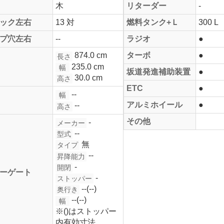
木
リターダー
-
ック左右
13 対
燃料タンク+Ｌ
300 L
プ穴左右
--
ラジオ
●
874.0 cm
ターボ
●
長さ
235.0 cm
幅
坂道発進補助装置
●
30.0 cm
高さ
ETC
●
--
幅
アルミホイール
●
--
高さ
その他
-
メーカー
--
型式
無
タイプ
--
昇降能力
-
開閉
ーゲート
-
ストッパー
--(--)
奥行き
--(--)
幅
※()はストッパー
内有効寸法