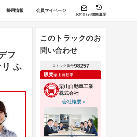
採用情報
会員マイページ
お問合わせ
閲覧履歴
このトラックのお
問い合わせ
2デフ
リ ふ
98257
ストック番号
販売
栗山自動車
栗山自動車工業
株式会社
会社概要 »