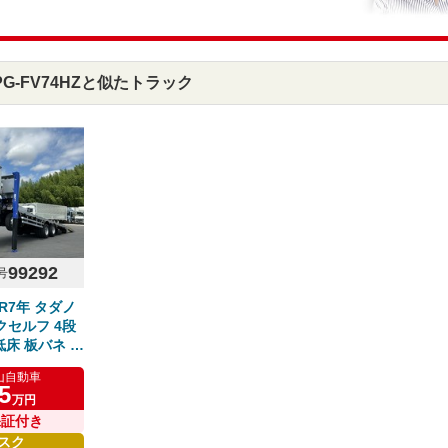
G-FV74HZと似たトラック
99292
号
R7年 タダノ
セルフ 4段
低床 板バネ ラ
クイン ウイン
山自動車
シフトパイロッ
5
万円
ーパーグレート
保証付き
スク