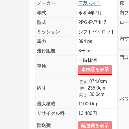
メーカー
三菱ふそう
床
年式
令和4年7月
内フ
型式
2PG-FV74HZ
ロー
ミッション
シフトパイロット
内寸
馬力
394 ps
走行距離
8千km
門口
一時抹消
車検
車検証を表示
874.0cm
長さ
235.0cm
内寸
幅
30.0cm
高さ
パワ
最大積載
11000 kg
リサイクル料
13,480円
陸送費
陸送費を表示