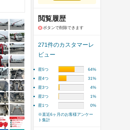
閲覧履歴
ボタンで削除できます
271件のカスタマーレ
ビュー
星5つ
64%
星4つ
31%
星3つ
4%
星2つ
1%
星1つ
0%
※直近6ヶ月のお客様アンケー
ト集計