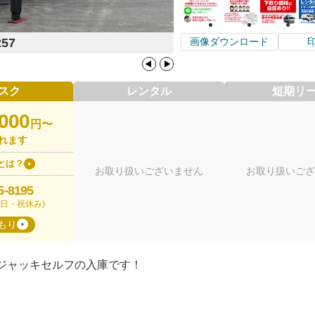
257
画像ダウンロード
スク
レンタル
短期リ
,000
円〜
れます
とは？
お取り扱いございません
お取り扱いござ
5-8195
00(日・祝休み)
もり
ジャッキセルフの入庫です！