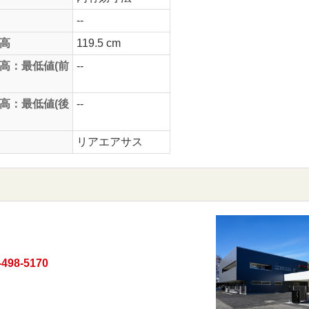
--
高
119.5 cm
高：最低値(前
--
高：最低値(後
--
リアエアサス
-498-5170