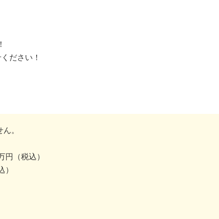
！
せください！
せん。
4万円（税込）
込）