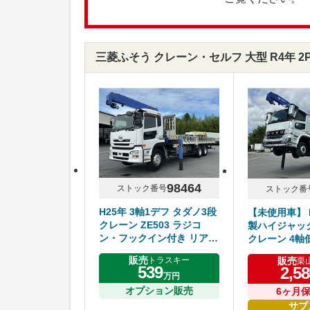
三菱ふそう クレーン・セルフ 大型 R4年 2P
98464
ストック番号
ストック番
H25年 3軸1デフ タダノ3段
【未使用車】 
クレーン ZE503 ラジコ
製ハイジャック
ン・フックイン付き リアエ
クレーン 4軸
アサス ５方開40アオリ UD
ジコン・フッ
販売
販売
トラスキー
栗
クオン 7速マニュアル
チラジコン 
539
2,58
万円
ト ふそうス
オプション販売
車検付き
6ヶ月
サブ