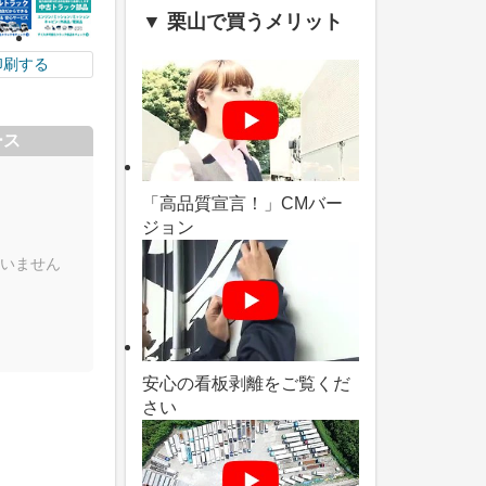
▼ 栗山で買うメリット
印刷する
ース
「高品質宣言！」CMバー
ジョン
いません
安心の看板剥離をご覧くだ
さい