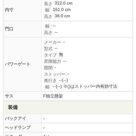
312.0 cm
長さ
161.0 cm
内寸
幅
38.0 cm
高さ
--
幅
門口
--
高さ
-
メーカー
--
型式
無
タイプ
--
昇降能力
パワーゲート
-
開閉
-
ストッパー
--(--)
奥行き
--(--)
※()はストッパー内有効寸法
幅
サス
F独立懸架
装備
バックアイ
-
ヘッドランプ
-