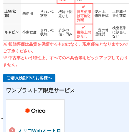
上物(状
きれいな
使用上、
上物載せ
機能上問
日常使用
未使用
態)
状態
修理推奨
替え前提
題なし
は可能と
判断
検査基準
きれいな
多少の
一定の修
キャビン
小傷程度
に該当し
機能上問
状態
傷・凹み
理推奨
ない
題なし
※ 状態評価は品質を保証するものはなく、現車優先となりますので
ご了承ください。
※ 中古車という特性上、すべての不具合等をピックアップしており
ません。
ご購入検討中のお客様へ
ワンプラストア限定サービス
オリコWebオートロ