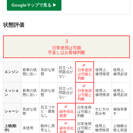
Googleマップで見る ▶
状態評価
3
日常使用は可能
手直しはお客様判断
目立った
新車の状
良好な状
使用上、
使用上、
日常使用
エンジン
問題点が
態に近い
態
修理推奨
修理必須
は可能と
ない
判断
目立った
ミッショ
新車の状
良好な状
使用上、
使用上、
日常使用
問題点が
ン
態に近い
態
修理推奨
修理必須
は可能と
ない
判断
目立つサ
日常使用
良好な状
サビ大や
補強等要
シャーシ
ビ・腐食
経年劣化
は可能と
態
歪み有
す
なし
程度
判断
日常使用
上物(動
動作に異
使用上、
上物載せ
未使用
は可能と
経年劣化
作)
常なし
修理推奨
替え前提
判断
程度