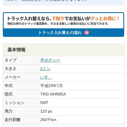
トラック入れ替えの流れ
基本情報
タイプ
平ボディー
大きさ
2トン
メーカー
いすゞ
年式
平成29年7月
型式
TRG-NHR85A
ミッション
5MT
馬力
110 ps
走行距離
260千km