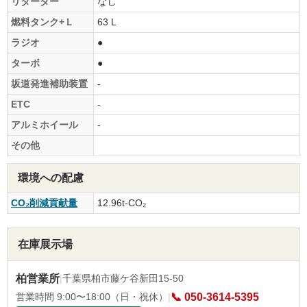
リターダー
なし
燃料タンク+Ｌ
63 L
ラジオ
●
ターボ
●
坂道発進補助装置
-
ETC
-
アルミホイール
-
その他
環境への配慮
CO₂削減貢献量
12.96t-CO₂
在庫展示場
柏営業所
|
千葉県柏市藤ケ谷新田15-50
営業時間 9:00〜18:00（日・祝休）
|
📞 050-3614-5395