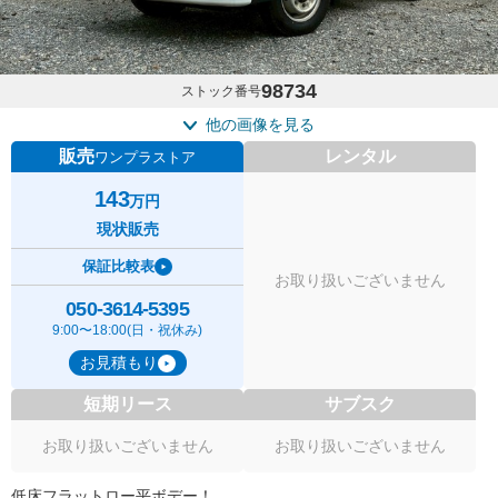
98734
ストック番号
他の画像を見る
販売
レンタル
ワンプラストア
143
万円
現状販売
保証比較表
お取り扱いございません
050-3614-5395
9:00〜18:00(日・祝休み)
お見積もり
短期リース
サブスク
お取り扱いございません
お取り扱いございません
低床フラットロー平ボデー！