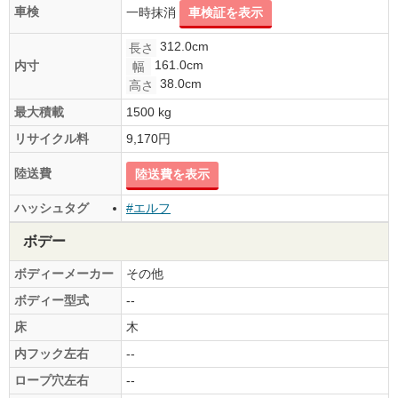
車検
一時抹消
車検証を表示
312.0cm
長さ
161.0cm
内寸
幅
38.0cm
高さ
最大積載
1500 kg
リサイクル料
9,170円
陸送費
陸送費を表示
ハッシュタグ
#エルフ
ボデー
ボディーメーカー
その他
ボディー型式
--
床
木
内フック左右
--
ロープ穴左右
--