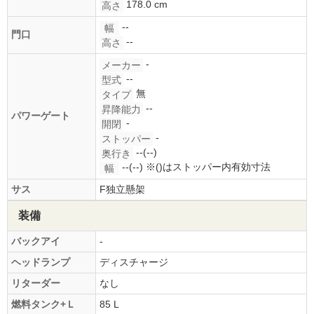
178.0 cm
高さ
--
幅
門口
--
高さ
-
メーカー
--
型式
無
タイプ
--
昇降能力
パワーゲート
-
開閉
-
ストッパー
--(--)
奥行き
--(--)
※()はストッパー内有効寸法
幅
サス
F独立懸架
装備
バックアイ
-
ヘッドランプ
ディスチャージ
リターダー
なし
燃料タンク+Ｌ
85 L