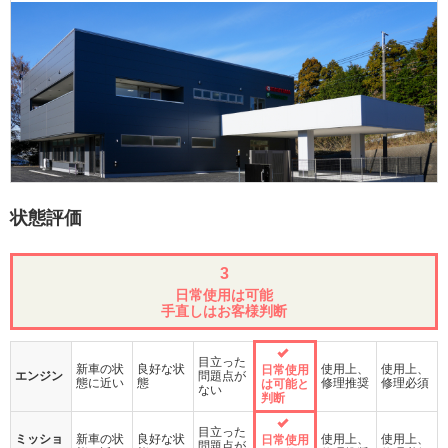
状態評価
3
日常使用は可能
手直しはお客様判断
目立った
新車の状
良好な状
使用上、
使用上、
日常使用
エンジン
問題点が
態に近い
態
修理推奨
修理必須
は可能と
ない
判断
目立った
ミッショ
新車の状
良好な状
使用上、
使用上、
日常使用
問題点が