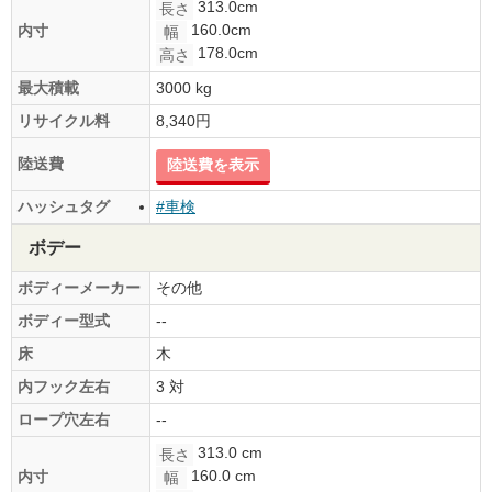
313.0cm
長さ
160.0cm
内寸
幅
178.0cm
高さ
最大積載
3000 kg
リサイクル料
8,340円
陸送費
陸送費を表示
ハッシュタグ
#車検
ボデー
ボディーメーカー
その他
ボディー型式
--
床
木
内フック左右
3 対
ロープ穴左右
--
313.0 cm
長さ
160.0 cm
内寸
幅