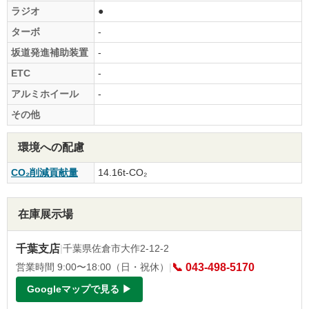
ラジオ
●
ターボ
-
坂道発進補助装置
-
ETC
-
アルミホイール
-
その他
環境への配慮
CO₂削減貢献量
14.16t-CO₂
在庫展示場
千葉支店
|
千葉県佐倉市大作2-12-2
営業時間 9:00〜18:00（日・祝休）
|
📞 043-498-5170
Googleマップで見る ▶