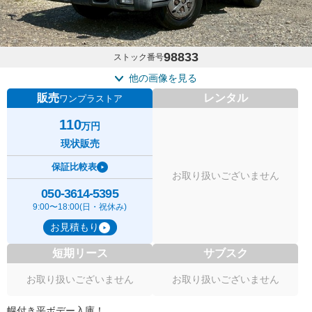
98833
ストック番号
他の画像を見る
販売
レンタル
ワンプラストア
110
万円
現状販売
保証比較表
お取り扱いございません
050-3614-5395
9:00〜18:00(日・祝休み)
お見積もり
短期リース
サブスク
お取り扱いございません
お取り扱いございません
幌付き平ボデー入庫！