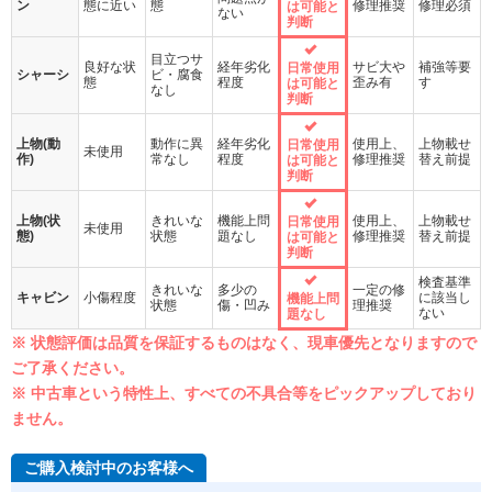
ン
態に近い
態
修理推奨
修理必須
は可能と
ない
判断
目立つサ
良好な状
経年劣化
サビ大や
補強等要
日常使用
シャーシ
ビ・腐食
態
程度
歪み有
す
は可能と
なし
判断
上物(動
動作に異
経年劣化
使用上、
上物載せ
日常使用
未使用
作)
常なし
程度
修理推奨
替え前提
は可能と
判断
上物(状
きれいな
機能上問
使用上、
上物載せ
日常使用
未使用
態)
状態
題なし
修理推奨
替え前提
は可能と
判断
検査基準
きれいな
多少の
一定の修
キャビン
小傷程度
に該当し
機能上問
状態
傷・凹み
理推奨
ない
題なし
※ 状態評価は品質を保証するものはなく、現車優先となりますので
ご了承ください。
※ 中古車という特性上、すべての不具合等をピックアップしており
ません。
ご購入検討中のお客様へ