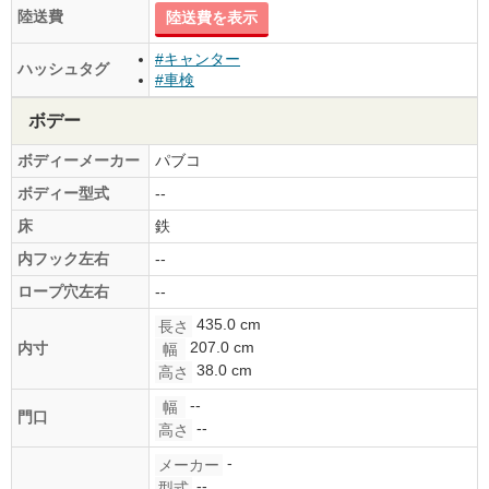
陸送費
陸送費を表示
#キャンター
ハッシュタグ
#車検
ボデー
ボディーメーカー
パブコ
ボディー型式
--
床
鉄
内フック左右
--
ロープ穴左右
--
435.0 cm
長さ
207.0 cm
内寸
幅
38.0 cm
高さ
--
幅
門口
--
高さ
-
メーカー
--
型式