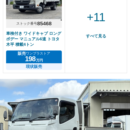
+11
85468
ストック番号
車検付き ワイドキャブ ロング
すべて見る
ボデー マニュアル6速 トヨタ
木平 積載4トン
販売
ワンプラストア
198
万円
現状販売