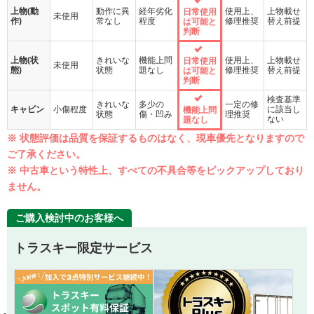
上物(動
動作に異
経年劣化
使用上、
上物載せ
日常使用
未使用
作)
常なし
程度
修理推奨
替え前提
は可能と
判断
上物(状
きれいな
機能上問
使用上、
上物載せ
日常使用
未使用
態)
状態
題なし
修理推奨
替え前提
は可能と
判断
検査基準
きれいな
多少の
一定の修
キャビン
小傷程度
に該当し
機能上問
状態
傷・凹み
理推奨
ない
題なし
※ 状態評価は品質を保証するものはなく、現車優先となりますので
ご了承ください。
※ 中古車という特性上、すべての不具合等をピックアップしており
ません。
ご購入検討中のお客様へ
トラスキー限定サービス