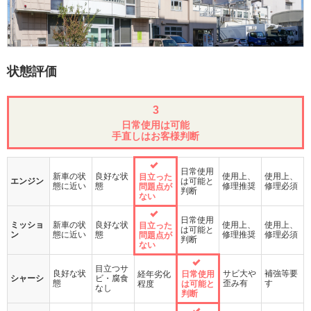
状態評価
3
日常使用は可能
手直しはお客様判断
日常使用
新車の状
良好な状
使用上、
使用上、
目立った
エンジン
は可能と
態に近い
態
修理推奨
修理必須
問題点が
判断
ない
日常使用
ミッショ
新車の状
良好な状
使用上、
使用上、
目立った
は可能と
ン
態に近い
態
修理推奨
修理必須
問題点が
判断
ない
目立つサ
良好な状
サビ大や
補強等要
経年劣化
日常使用
シャーシ
ビ・腐食
態
歪み有
す
程度
は可能と
なし
判断