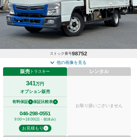
98752
ストック番号
他の画像を見る
販売
レンタル
トラスキー
341
万円
オプション販売
有料保証
保証比較表
お取り扱いございません
046-298-0551
9:00〜18:00(日・祝休み)
お見積もり