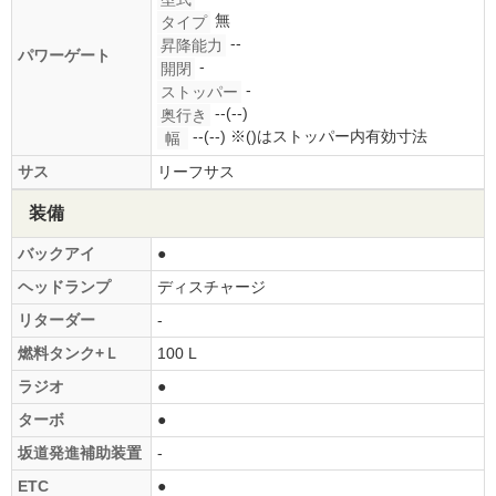
無
タイプ
--
昇降能力
パワーゲート
-
開閉
-
ストッパー
--(--)
奥行き
--(--)
※()はストッパー内有効寸法
幅
サス
リーフサス
装備
バックアイ
●
ヘッドランプ
ディスチャージ
リターダー
-
燃料タンク+Ｌ
100 L
ラジオ
●
ターボ
●
坂道発進補助装置
-
ETC
●