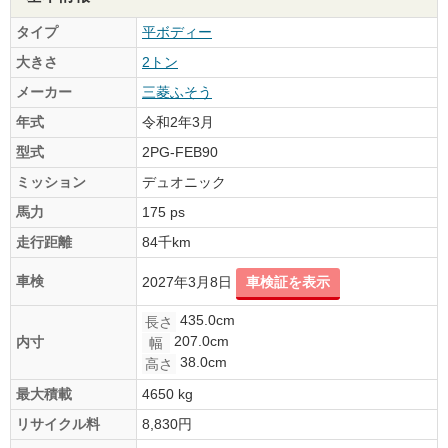
タイプ
平ボディー
大きさ
2トン
メーカー
三菱ふそう
年式
令和2年3月
型式
2PG-FEB90
ミッション
デュオニック
馬力
175 ps
走行距離
84千km
車検
2027年3月8日
車検証を表示
435.0cm
長さ
207.0cm
内寸
幅
38.0cm
高さ
最大積載
4650 kg
リサイクル料
8,830円