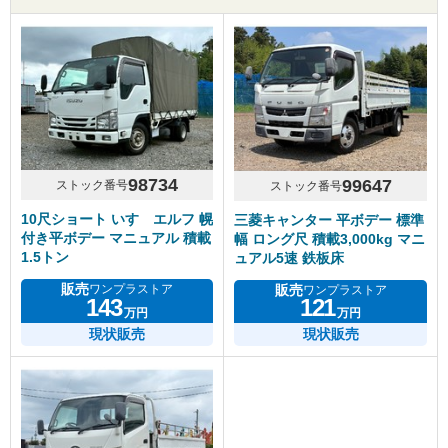
98734
99647
ストック番号
ストック番号
10尺ショート いすゞエルフ 幌
三菱キャンター 平ボデー 標準
付き平ボデー マニュアル 積載
幅 ロング尺 積載3,000kg マニ
1.5トン
ュアル5速 鉄板床
販売
販売
ワンプラストア
ワンプラストア
143
121
万円
万円
現状販売
現状販売