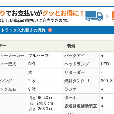
トラック入れ替えの流れ
デー
装備
ィーメーカー
フルハーフ
バックアイ
●
ィー型式
DKL
ヘッドランプ
LED
木
リターダー
-
シング
2 段
燃料タンク+Ｌ
300+3
ック左右
9 対
ラジオ
●
965.0 cm
ターボ
●
長さ
240.0 cm
幅
坂道発進補助装置
●
263.0 cm
高さ