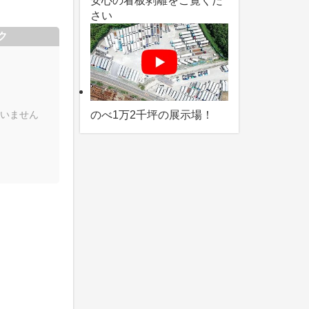
安心の看板剥離をご覧くだ
さい
ク
いません
のべ1万2千坪の展示場！