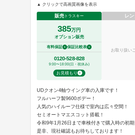
▲ クリックで高画質画像を表示
販売
レン
トラスキー
385
万円
オプション販売
有料保証
保証比較表
お取り扱い
0120-528-828
9:00〜18:00(日・祝休み)
お見積もり
UDクオン4軸ウイング車の入庫です！
フルハーフ製9600ボデー！
人気のハイルーフ仕様で室内は広々空間！
セミオートマエスコット搭載！
令和9年1月26日まで車検付きで購入時の初
是非、現社確認もお待ちしております！