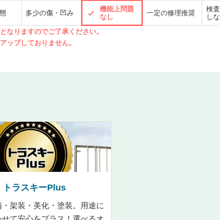
機能上問題
検査
態
多少の傷・凹み
一定の修理推奨
なし
しな
先となりますのでご了承ください。
クアップしておりません。
トラスキーPlus
備・架装・美化・塗装。用途に
わせて安心をプラス！選べるオ