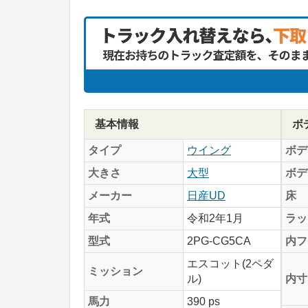
基本情報
ボ
タイプ
ウイング
ボデ
大きさ
大型
ボデ
メーカー
日産UD
床
年式
令和2年1月
ラッ
型式
2PG-CG5CA
内フ
エスコット(2ペダ
ミッション
ル)
内寸
馬力
390 ps