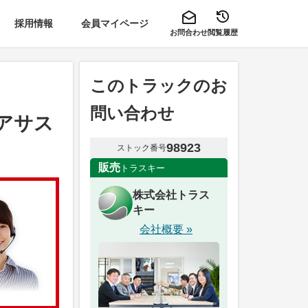
採用情報
会員マイページ
お問合わせ
閲覧履歴
このトラックのお
問い合わせ
エアサス
98923
ストック番号
販売
トラスキー
株式会社トラス
キー
会社概要 »