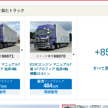
CAと似たトラック
+8
98871
98870
号
ストック番号
ン マニュアル7
E13Cエンジン マニュアル7
すべて
ア 低床4軸
速 17プロフィア 低床4軸
積載12.8トン
販売
プラストア
ワンプラストア
9
484
万円
万円
販売
現状販売