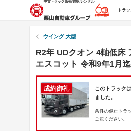
中古トラック販売/買取/レンタル
トラッ
ウイング 大型
R2年 UDクオン 4軸低
エスコット 令和9年1月
成約御礼
このトラック
ました。
条件の似たトラ
ご覧ください。