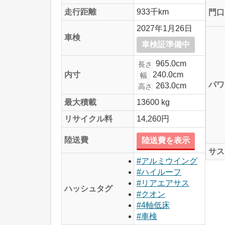
走行距離
933千km
門口
2027年1月26日
車検
車検証準備中
965.0cm
長さ
240.0cm
内寸
幅
パワ
263.0cm
高さ
最大積載
13600 kg
リサイクル料
14,260円
陸送費
陸送費を表示
サス
#アルミウイング
#ハイルーフ
#リアエアサス
ハッシュタグ
#クオン
#4軸低床
#車検