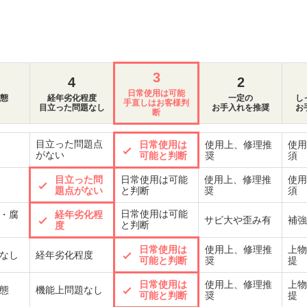
3
4
2
日常使用は可能
態
経年劣化程度
一定の
し
手直しはお客様判
目立った問題なし
お手入れを推奨
お
断
目立った問題点
日常使用は
使用上、修理推
使用
がない
可能と判断
奨
須
目立った問
日常使用は可能
使用上、修理推
使用
題点がない
と判断
奨
須
日常使用は可能
・腐
経年劣化程
サビ大や歪み有
補強
と判断
度
日常使用は
使用上、修理推
上物
なし
経年劣化程度
可能と判断
奨
提
日常使用は
使用上、修理推
上物
態
機能上問題なし
可能と判断
奨
提