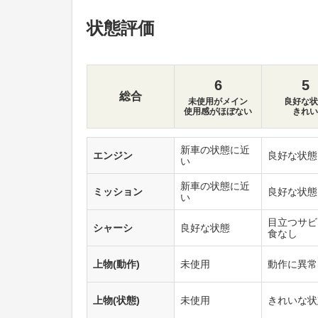
状態評価
6
5
総合
未使用がメイン
良好な状
使用感がほぼない
きれい
新車の状態に近
エンジン
良好な状態
い
新車の状態に近
ミッション
良好な状態
い
目立つサビ
シャーシ
良好な状態
食なし
上物(動作)
未使用
動作に異常
上物(状態)
未使用
きれいな状