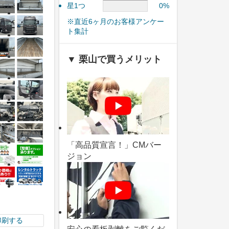
星1つ
0%
※直近6ヶ月のお客様アンケー
ト集計
▼ 栗山で買うメリット
「高品質宣言！」CMバー
ジョン
印刷する