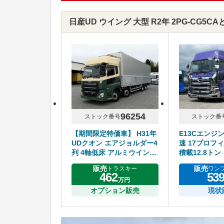
日産UD ウイング 大型 R2年 2PG-CG5
96254
ストック番号
ストック番
【期間限定特価車】 H31年
E13Cエンジ
UDクオン エアジョルダー4
速 17プロフィ
列 4軸低床 アルミウイング
積載12.8トン
ハイルーフ リアエアサス
販売
販売
トラスキー
ワン
アルミホイール エスコット
462
53
万円
オプション販売
現状