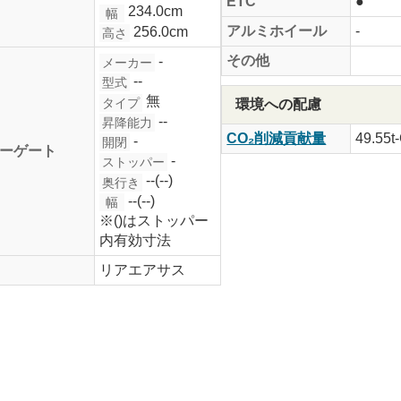
ETC
●
234.0cm
幅
アルミホイール
-
256.0cm
高さ
その他
-
メーカー
--
型式
無
タイプ
環境への配慮
--
昇降能力
CO₂削減貢献量
49.55t
-
開閉
ーゲート
-
ストッパー
--(--)
奥行き
--(--)
幅
※()はストッパー
内有効寸法
リアエアサス