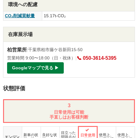
環境への配慮
CO₂削減貢献量
15.17t-CO₂
在庫展示場
柏営業所
|
千葉県柏市藤ケ谷新田15-50
営業時間 9:00〜18:00（日・祝休）
|
📞 050-3614-5395
Googleマップで見る ▶
状態評価
3
日常使用は可能
手直しはお客様判断
目立った
新車の状
良好な状
使用上、
使用上、
日常使用
エンジン
問題点が