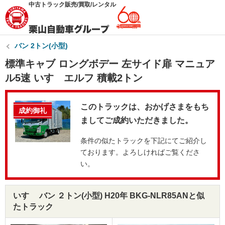
中古トラック販売/買取/レンタル
バン 2トン(小型)
標準キャブ ロングボデー 左サイド扉 マニュア
ル5速 いすゞエルフ 積載2トン
このトラックは、おかげさまをもち
成約御礼
ましてご成約いただきました。
条件の似たトラックを下記にてご紹介し
ております。よろしければご覧くださ
い。
いすゞ バン ２トン(小型) H20年 BKG-NLR85ANと似
たトラック