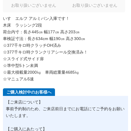
お取り扱いございません
お取り扱いございません
いすゞエルフ アルミバン入庫です！
木床 ラッシング2段
荷台内寸：長さ445㎝ 幅177㎝ 高さ203㎝
車検証寸法：長さ634cm 幅190㎝ 高さ300㎝
☆377千キロ時クラッチOH済み
☆377千キロ時クランクリアシール交換済み！
☆スライド式サイド扉
☆準中型5トン未満
☆最大積載量2000㎏ 車両総重量4685㎏
☆マニュアル5速
ご購入検討中のお客様へ
【ご来店について】
事前予約制のため、ご来店前日までにお電話にてご予約をお願い
いたします。
【ご購入にあたって】