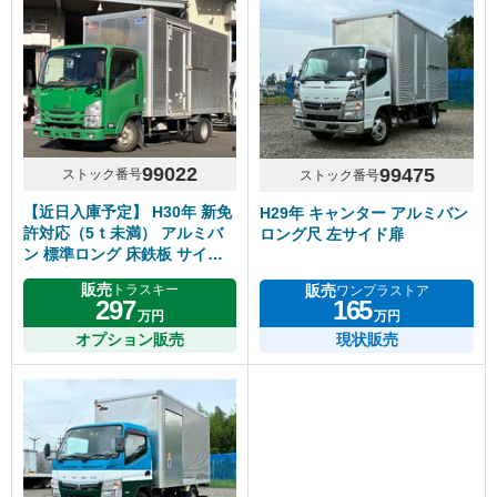
99022
99475
ストック番号
ストック番号
【近日入庫予定】 H30年 新免
H29年 キャンター アルミバン
許対応（5ｔ未満） アルミバ
ロング尺 左サイド扉
ン 標準ロング 床鉄板 サイド
扉 内高218cm 5速マニュアル
販売
販売
トラスキー
ワンプラストア
いすゞエルフ
297
165
万円
万円
オプション販売
現状販売