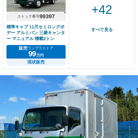
+42
99397
ストック番号
標準キャブ 11尺セミロングボ
すべて見る
デー アルミバン 三菱キャンタ
ー マニュアル 積載2トン
販売
ワンプラストア
99
万円
現状販売