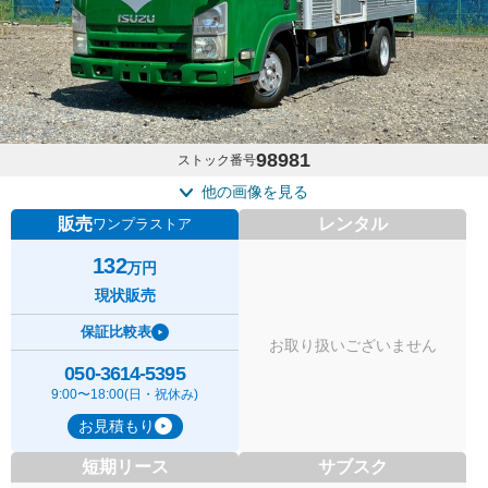
98981
ストック番号
他の画像を見る
販売
レンタル
ワンプラストア
132
万円
現状販売
保証比較表
お取り扱いございません
050-3614-5395
9:00〜18:00(日・祝休み)
お見積もり
短期リース
サブスク