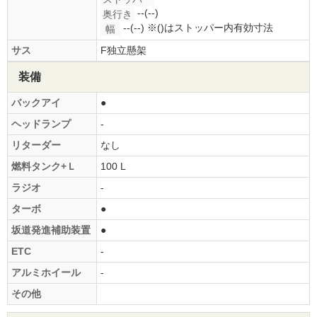
--(--)
奥行き
--(--)
※()はストッパー内有効寸法
幅
サス
F独立懸架
装備
バックアイ
●
ヘッドランプ
-
リターダー
なし
燃料タンク+Ｌ
100 L
ラジオ
-
ターボ
●
坂道発進補助装置
●
ETC
-
アルミホイール
-
その他