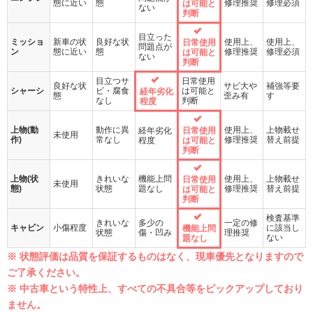
態に近い
態
修理推奨
修理必須
は可能と
ない
判断
目立った
ミッショ
新車の状
良好な状
使用上、
使用上、
日常使用
問題点が
ン
態に近い
態
修理推奨
修理必須
は可能と
ない
判断
目立つサ
日常使用
良好な状
サビ大や
補強等要
シャーシ
ビ・腐食
は可能と
経年劣化
態
歪み有
す
なし
判断
程度
上物(動
動作に異
使用上、
上物載せ
経年劣化
日常使用
未使用
作)
常なし
修理推奨
替え前提
程度
は可能と
判断
上物(状
きれいな
機能上問
使用上、
上物載せ
日常使用
未使用
態)
状態
題なし
修理推奨
替え前提
は可能と
判断
検査基準
きれいな
多少の
一定の修
キャビン
小傷程度
に該当し
機能上問
状態
傷・凹み
理推奨
ない
題なし
※ 状態評価は品質を保証するものはなく、現車優先となりますので
ご了承ください。
※ 中古車という特性上、すべての不具合等をピックアップしており
ません。