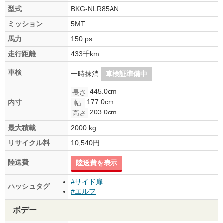
型式
BKG-NLR85AN
ミッション
5MT
馬力
150 ps
走行距離
433千km
車検
一時抹消
車検証準備中
445.0cm
長さ
177.0cm
内寸
幅
203.0cm
高さ
最大積載
2000 kg
リサイクル料
10,540円
陸送費
陸送費を表示
#サイド扉
ハッシュタグ
#エルフ
ボデー