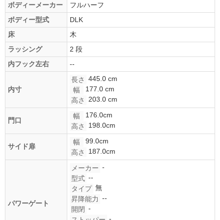
ボディーメーカー
フルハーフ
ボディー型式
DLK
床
木
ラッシング
2 段
内フック左右
--
445.0 cm
長さ
177.0 cm
内寸
幅
203.0 cm
高さ
176.0cm
幅
門口
198.0cm
高さ
99.0cm
幅
サイド扉
187.0cm
高さ
-
メーカー
--
型式
無
タイプ
--
昇降能力
パワーゲート
-
開閉
-
ストッパー