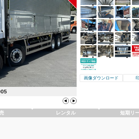
画像ダウンロード
005
売
レンタル
短期リ