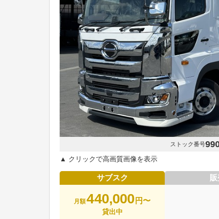
99
ストック番号
▲ クリックで高画質画像を表示
サブスク
販
440,000
円〜
月額
貸出中