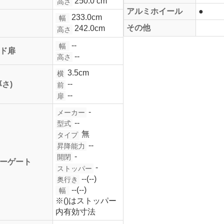
250.0 cm
高さ
アルミホイール
●
233.0cm
幅
その他
242.0cm
高さ
--
幅
ド扉
--
高さ
3.5cm
横
--
厚さ)
前
--
扉
-
メーカー
--
型式
無
タイプ
--
昇降能力
-
開閉
ーゲート
-
ストッパー
--(--)
奥行き
--(--)
幅
※()はストッパー
内有効寸法