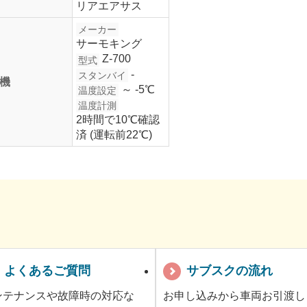
リアエアサス
メーカー
サーモキング
Z-700
型式
-
スタンバイ
機
～ -5℃
温度設定
温度計測
2時間で10℃確認
済 (運転前22℃)
よくあるご質問
サブスクの流れ
ンテナンスや故障時の対応な
お申し込みから車両お引渡し