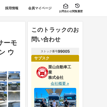
採用情報
会員マイページ
お問合わせ
閲覧履歴
このトラックのお
問い合わせ
サーモ
ン ウ
99005
ストック番号
サブスク
栗山自動車工
業
株式会社
会社概要 »