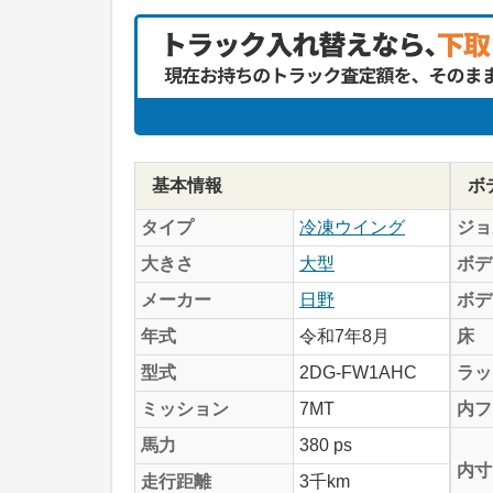
基本情報
ボ
タイプ
冷凍ウイング
ジョ
大きさ
大型
ボデ
メーカー
日野
ボデ
年式
令和7年8月
床
型式
2DG-FW1AHC
ラッ
ミッション
7MT
内フ
馬力
380 ps
内寸
走行距離
3千km