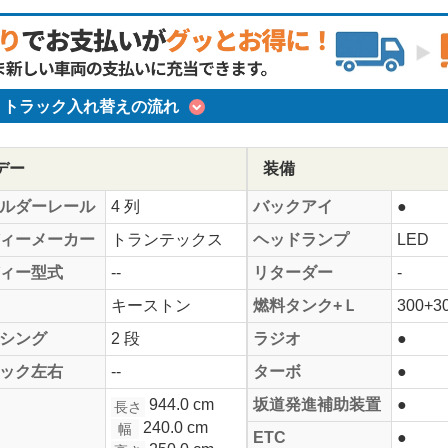
トラック入れ替えの流れ
デー
装備
ルダーレール
4 列
バックアイ
●
ィーメーカー
トランテックス
ヘッドランプ
LED
ィー型式
--
リターダー
-
キーストン
燃料タンク+Ｌ
300+3
シング
2 段
ラジオ
●
ック左右
--
ターボ
●
944.0 cm
坂道発進補助装置
●
長さ
240.0 cm
幅
ETC
●