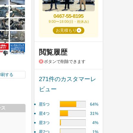
0467-55-8195
9:00〜18:00(日・祝休み)
お見積もり
閲覧履歴
ボタンで削除できます
印刷する
271件のカスタマーレ
ビュー
星5つ
64%
ース
星4つ
31%
星3つ
4%
星2つ
1%