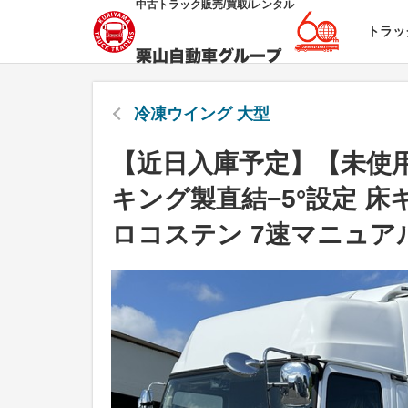
中古トラック販売/買取/レンタル
トラッ
冷凍ウイング 大型
【近日入庫予定】【未使用
キング製直結−5°設定 床
ロコステン 7速マニュア