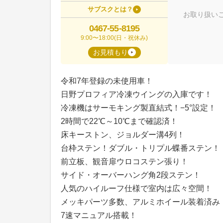
サブスクとは？
お取り扱い
0467-55-8195
9:00〜18:00(日・祝休み)
お見積もり
令和7年登録の未使用車！
日野プロフィア冷凍ウイングの入庫です！
冷凍機はサーモキング製直結式！−5°設定！
2時間で22℃～10℃まで確認済！
床キーストン、ジョルダー溝4列！
台枠ステン！ダブル・トリプル蝶番ステン！
前立板、観音扉ウロコステン張り！
サイド・オーバーハング角2段ステン！
人気のハイルーフ仕様で室内は広々空間！
メッキパーツ多数、アルミホイール装着済み
7速マニュアル搭載！