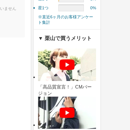
星1つ
0%
いません
※直近6ヶ月のお客様アンケー
ト集計
▼ 栗山で買うメリット
「高品質宣言！」CMバー
ジョン