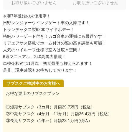
お取り扱いございません
お取り扱いございません
令和7年登録の未使用車！
日野レンジャーウイングゲート車の入庫です！
トランテックス製6200ワイドボデー！
格納パワーゲート付き！カゴ台車の運搬にも最適です！
リアエアサス搭載でホーム付けの際の高さ調整も可能！
人気のハイルーフ仕様で室内は広々空間！
6速マニュアル、240高馬力搭載！
車検令和9年11月迄！初期費用も抑えられます！
是非、現車確認もお待ちしております！
サブスクご検討中のお客様へ
お得な栗山のサブスクプラン
①短期サブスク（3カ月）月額29.7万円（税込）
②中期サブスク（4か月～11か月）月額26.4万円（税込）
③長期サブスク（1年～）月額23.1万円(税込）