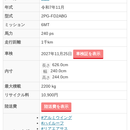
年式
令和7年11月
型式
2PG-FD2ABG
ミッション
6MT
馬力
240 ps
走行距離
1千km
車検
2027年11月25日
車検証を表示
626.0cm
長さ
240.0cm
内寸
幅
244.0cm
高さ
最大積載
2200 kg
リサイクル料
10,900円
陸送費
陸送費を表示
#アルミウイング
#ハイルーフ
#リアエアサス