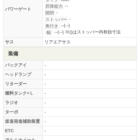
--
昇降能力
パワーゲート
-
開閉
-
ストッパー
--(--)
奥行き
--(--)
※()はストッパー内有効寸法
幅
サス
リアエアサス
装備
バックアイ
-
ヘッドランプ
-
リターダー
-
燃料タンク+Ｌ
-
ラジオ
-
ターボ
-
坂道発進補助装置
-
ETC
-
アルミホイール
-