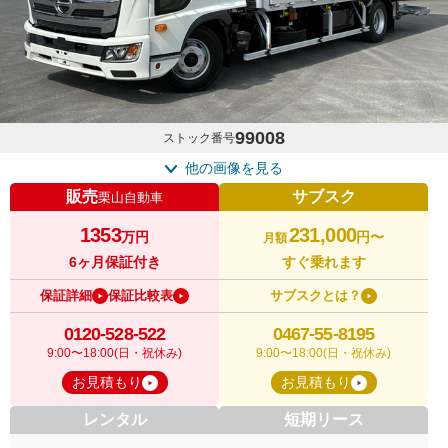
99008
ストック番号
他の画像を見る
販売
サブスク
栗山自動車
1353
231,000
万円
円〜
月額
6ヶ月保証付き
すぐ乗れます
保証詳細
保証比較表
サブスクとは？
0120-528-522
0467-55-8195
9:00〜18:00(日・祝休み)
9:00〜18:00(日・祝休み)
お見積もり
お見積もり
レンタル
短期リース