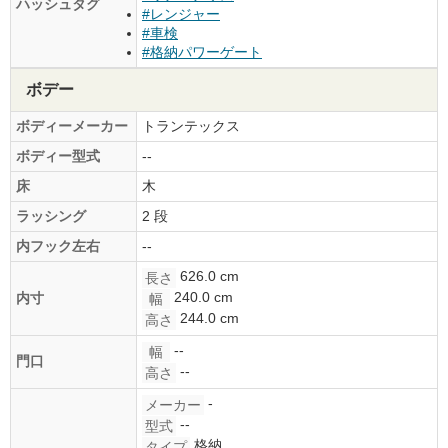
ハッシュタグ
#レンジャー
#車検
#格納パワーゲート
ボデー
ボディーメーカー
トランテックス
ボディー型式
--
床
木
ラッシング
2 段
内フック左右
--
626.0 cm
長さ
240.0 cm
内寸
幅
244.0 cm
高さ
--
幅
門口
--
高さ
-
メーカー
--
型式
格納
タイプ