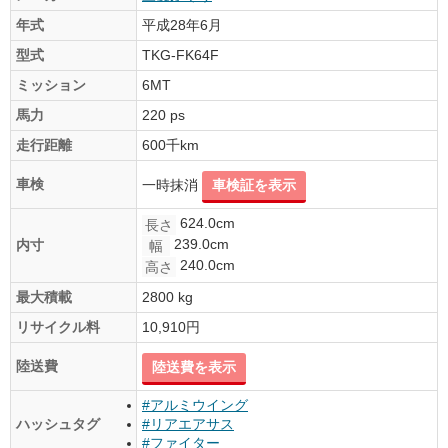
年式
平成28年6月
型式
TKG-FK64F
ミッション
6MT
馬力
220 ps
走行距離
600千km
車検
一時抹消
車検証を表示
624.0cm
長さ
239.0cm
内寸
幅
240.0cm
高さ
最大積載
2800 kg
リサイクル料
10,910円
陸送費
陸送費を表示
#アルミウイング
ハッシュタグ
#リアエアサス
#ファイター