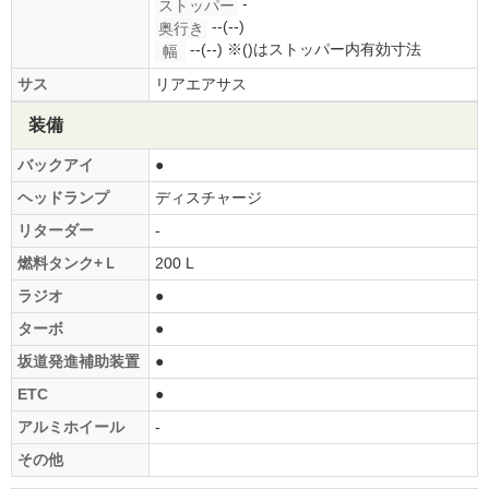
-
ストッパー
--(--)
奥行き
--(--)
※()はストッパー内有効寸法
幅
サス
リアエアサス
装備
バックアイ
●
ヘッドランプ
ディスチャージ
リターダー
-
燃料タンク+Ｌ
200 L
ラジオ
●
ターボ
●
坂道発進補助装置
●
ETC
●
アルミホイール
-
その他