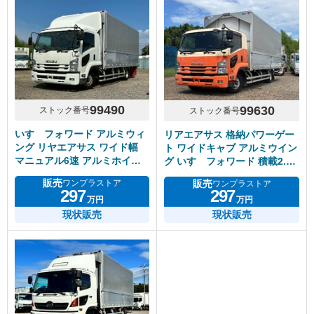
99490
99630
ストック番号
ストック番号
いすゞフォワード アルミウィ
リアエアサス 格納パワーゲー
ング リヤエアサス ワイド幅
ト ワイドキャブ アルミウイン
マニュアル6速 アルミホイー
グ いすゞフォワード 積載2.5
ル
トン
販売
販売
ワンプラストア
ワンプラストア
297
297
万円
万円
現状販売
現状販売