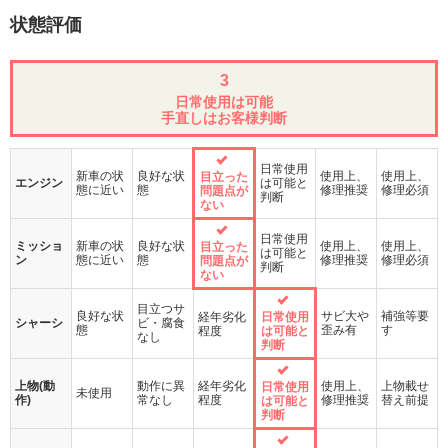
状態評価
3
日常使用は可能
手直しはお客様判断
日常使用
新車の状
良好な状
使用上、
使用上、
目立った
エンジン
は可能と
態に近い
態
修理推奨
修理必須
問題点が
判断
ない
日常使用
ミッショ
新車の状
良好な状
使用上、
使用上、
目立った
は可能と
ン
態に近い
態
修理推奨
修理必須
問題点が
判断
ない
目立つサ
良好な状
サビ大や
補強等要
経年劣化
日常使用
シャーシ
ビ・腐食
態
歪み有
す
程度
は可能と
なし
判断
上物(動
動作に異
経年劣化
使用上、
上物載せ
日常使用
未使用
作)
常なし
程度
修理推奨
替え前提
は可能と
判断