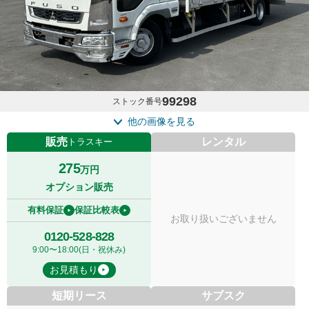
99298
ストック番号
他の画像を見る
販売
レンタル
トラスキー
275
万円
オプション販売
有料保証
保証比較表
お取り扱いございません
0120-528-828
9:00〜18:00(日・祝休み)
お見積もり
短期リース
サブスク