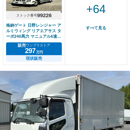
+64
99226
ストック番号
格納ゲート 日野レンジャー ア
すべて見る
ルミウィング リアエアサス タ
ーボ240馬力 マニュアル6速
積載2.3トン
販売
ワンプラストア
297
万円
現状販売