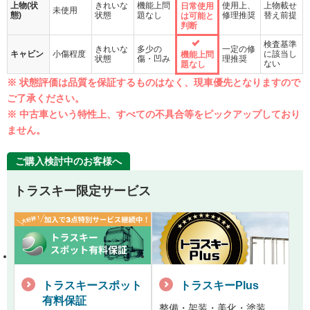
上物(状
きれいな
機能上問
使用上、
上物載せ
日常使用
未使用
態)
状態
題なし
修理推奨
替え前提
は可能と
判断
検査基準
きれいな
多少の
一定の修
キャビン
小傷程度
に該当し
機能上問
状態
傷・凹み
理推奨
ない
題なし
※ 状態評価は品質を保証するものはなく、現車優先となりますので
ご了承ください。
※ 中古車という特性上、すべての不具合等をピックアップしており
ません。
ご購入検討中のお客様へ
トラスキー限定サービス
トラスキースポット
トラスキーPlus
有料保証
整備・架装・美化・塗装。