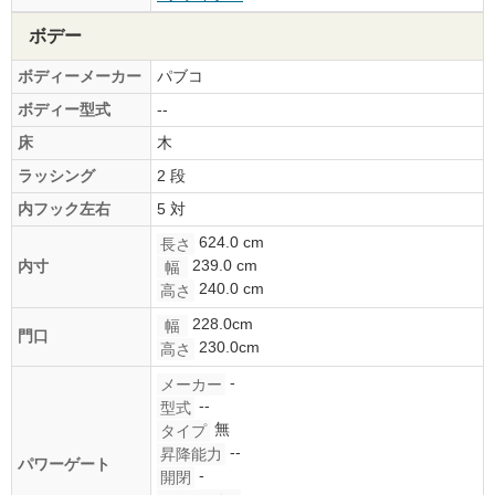
ボデー
ボディーメーカー
パブコ
ボディー型式
--
床
木
ラッシング
2 段
内フック左右
5 対
624.0 cm
長さ
239.0 cm
内寸
幅
240.0 cm
高さ
228.0cm
幅
門口
230.0cm
高さ
-
メーカー
--
型式
無
タイプ
--
昇降能力
パワーゲート
-
開閉