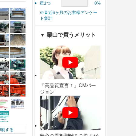
星1つ
0%
※直近6ヶ月のお客様アンケー
ト集計
▼ 栗山で買うメリット
「高品質宣言！」CMバー
ジョン
印刷する
安心の看板剥離をご覧くだ