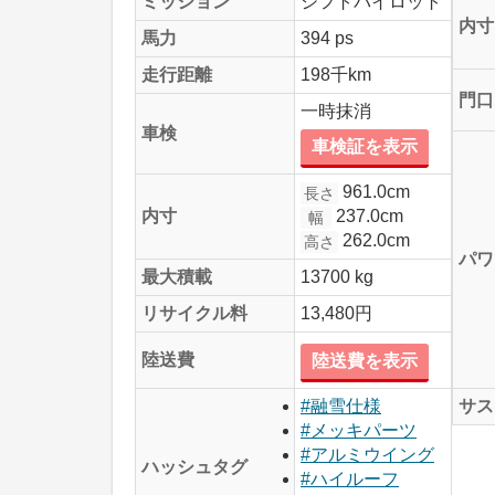
ミッション
シフトパイロット
内寸
馬力
394 ps
走行距離
198千km
門口
一時抹消
車検
車検証を表示
961.0cm
長さ
237.0cm
内寸
幅
262.0cm
高さ
パワ
最大積載
13700 kg
リサイクル料
13,480円
陸送費
陸送費を表示
サス
#融雪仕様
#メッキパーツ
#アルミウイング
ハッシュタグ
#ハイルーフ