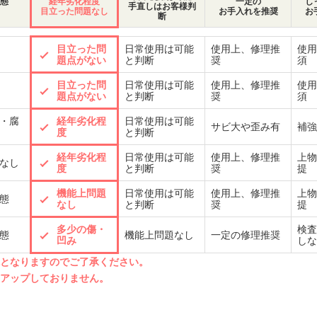
態
経年劣化程度
一定の
し
手直しはお客様判
目立った問題なし
お手入れを推奨
お
断
目立った問
日常使用は可能
使用上、修理推
使用
題点がない
と判断
奨
須
目立った問
日常使用は可能
使用上、修理推
使用
題点がない
と判断
奨
須
・腐
経年劣化程
日常使用は可能
サビ大や歪み有
補強
度
と判断
経年劣化程
日常使用は可能
使用上、修理推
上物
なし
度
と判断
奨
提
機能上問題
日常使用は可能
使用上、修理推
上物
態
なし
と判断
奨
提
多少の傷・
検査
態
機能上問題なし
一定の修理推奨
凹み
しな
先となりますのでご了承ください。
クアップしておりません。