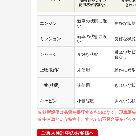
未使用がメイン
良好な状
使用感がほぼない
きれい
新車の状態に近
エンジン
良好な状態
い
新車の状態に近
ミッション
良好な状態
い
目立つサビ
シャーシ
良好な状態
食なし
上物(動作)
未使用
動作に異常
上物(状態)
未使用
きれいな状
キャビン
小傷程度
きれいな状
※ 状態評価は品質を保証するものはなく、現車優
※ 中古車という特性上、すべての不具合等をピッ
ご購入検討中のお客様へ