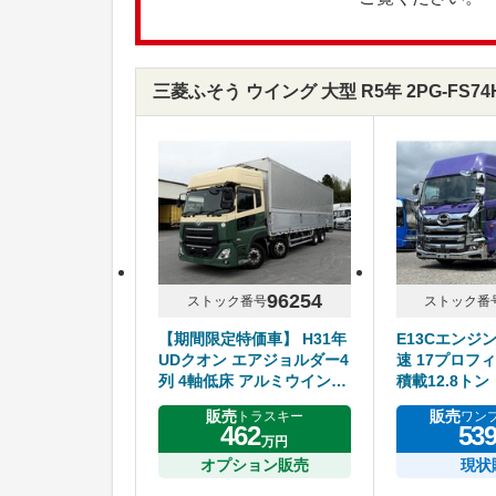
三菱ふそう ウイング 大型 R5年 2PG-FS
96254
ストック番号
ストック番
【期間限定特価車】 H31年
E13Cエンジ
UDクオン エアジョルダー4
速 17プロフィ
列 4軸低床 アルミウイング
積載12.8トン
ハイルーフ リアエアサス
販売
販売
トラスキー
ワン
アルミホイール エスコット
462
53
万円
オプション販売
現状