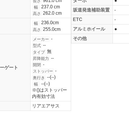
961.0 cm
ターボ
●
長さ
237.0 cm
幅
坂道発進補助装置
-
262.0 cm
高さ
ETC
-
236.0cm
幅
アルミホイール
●
255.0cm
高さ
その他
-
メーカー
--
型式
無
タイプ
--
昇降能力
-
開閉
ーゲート
-
ストッパー
--(--)
奥行き
--(--)
幅
※()はストッパー
内有効寸法
リアエアサス