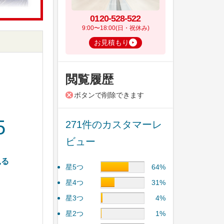
0120-528-522
9:00〜18:00(日・祝休み)
お見積もり
閲覧履歴
ボタンで削除できます
5
271件のカスタマーレ
ビュー
見る
星5つ
64%
星4つ
31%
星3つ
4%
星2つ
1%