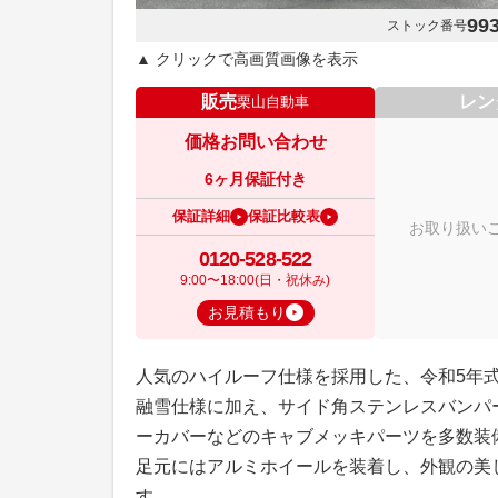
99
ストック番号
▲ クリックで高画質画像を表示
販売
レン
栗山自動車
価格お問い合わせ
6ヶ月保証付き
保証詳細
保証比較表
お取り扱い
0120-528-522
9:00〜18:00(日・祝休み)
お見積もり
人気のハイルーフ仕様を採用した、令和5年式
融雪仕様に加え、サイド角ステンレスバンパ
ーカバーなどのキャブメッキパーツを多数装
足元にはアルミホイールを装着し、外観の美
す。