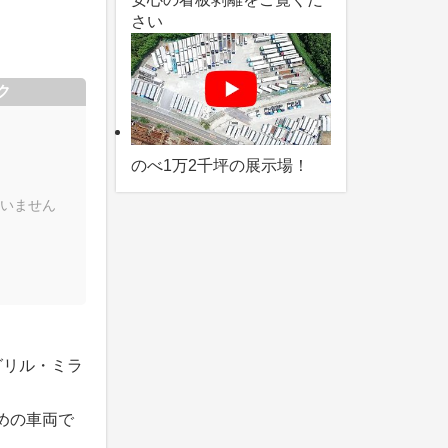
さい
ク
のべ1万2千坪の展示場！
いません
グリル・ミラ
めの車両で