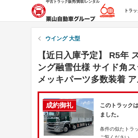
中古トラック販売/買取/レンタル
トラッ
ウイング 大型
【近日入庫予定】 R5年
ング融雪仕様 サイド角ス
メッキパーツ多数装着 
成約御礼
このトラック
ました。
条件の似たトラ
ご覧ください。