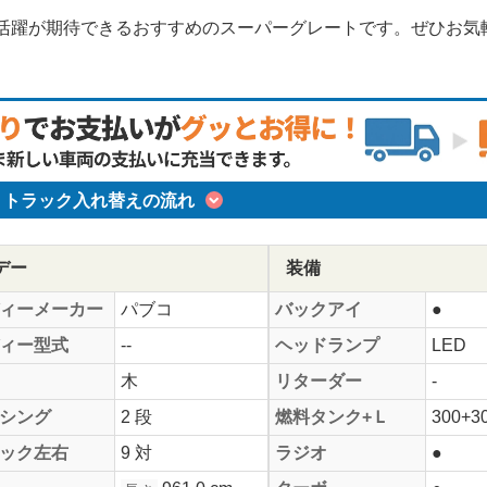
活躍が期待できるおすすめのスーパーグレートです。ぜひお気
トラック入れ替えの流れ
デー
装備
ィーメーカー
パブコ
バックアイ
●
ィー型式
--
ヘッドランプ
LED
木
リターダー
-
シング
2 段
燃料タンク+Ｌ
300+3
ック左右
9 対
ラジオ
●