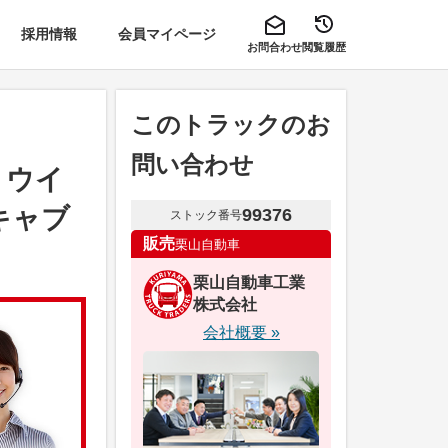
採用情報
会員マイページ
お問合わせ
閲覧履歴
このトラックのお
問い合わせ
ミウイ
キャブ
99376
ストック番号
販売
栗山自動車
栗山自動車工業
株式会社
会社概要 »