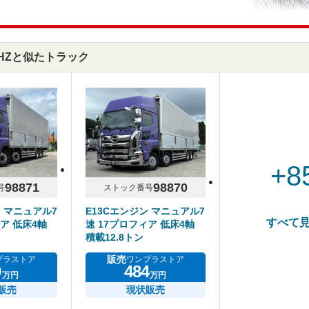
74HZと似たトラック
+8
98871
98870
号
ストック番号
ン マニュアル7
E13Cエンジン マニュアル7
すべて
ア 低床4軸
速 17プロフィア 低床4軸
積載12.8トン
販売
プラストア
ワンプラストア
9
484
万円
万円
販売
現状販売