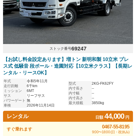
69247
ストック番号
【お試し料金設定あります】増トン 新明和製 10立米 プレ
ス式 低騒音 段ボール・造園対応【10立米クラス】【長期レ
ンタル・リースOK】
年式
令和5年11月
型式
2KG-FK62FY
走行距離
6千km
内寸長さ
--
ミッション
6MT
内寸幅
--
サス
リーフサス
内寸高さ
--
パワーゲート
無
最大積載
3850kg
車検
2026年11月14日
44,000
レンタル
日額
円
0467-55-8195
すぐ乗れます
9:00〜18:00 (日・祝休み)