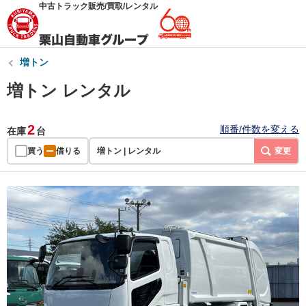
中古トラック販売/買取/レンタル
増トン
増トン レンタル
2
順番/件数を変える
在庫
台
買う
借りる
増トン | レンタル
変更