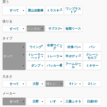
買う
ワンプラス
栗山自動車
トラスキー
すべて
トア
借りる
レンタル
サブスク
短期リース
すべて
タイプ
冷凍ウイン
ウイング
冷凍バン
バン
グ
トレーラー
クレーン
トレーラー
平ボディー
すべて
ヘッド
セルフ
アームロー
ダンプ
パッカー車
ミキサー
ル
大きさ
大型
増トン
4トン
2トン
すべて
メーカー
日野
いすゞ
三菱ふそう
日産UD
すべて