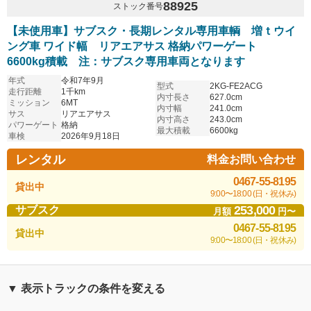
88925
ストック番号
【未使用車】サブスク・長期レンタル専用車輌 増ｔウイ
ング車 ワイド幅 リアエアサス 格納パワーゲート
6600kg積載 注：サブスク専用車両となります
年式
令和7年9月
型式
2KG-FE2ACG
走行距離
1千km
内寸長さ
627.0cm
ミッション
6MT
内寸幅
241.0cm
サス
リアエアサス
内寸高さ
243.0cm
パワーゲート
格納
最大積載
6600kg
車検
2026年9月18日
レンタル
料金お問い合わせ
0467-55-8195
貸出中
9:00〜18:00 (日・祝休み)
253,000
サブスク
月額
円〜
0467-55-8195
貸出中
9:00〜18:00 (日・祝休み)
▼ 表示トラックの条件を変える