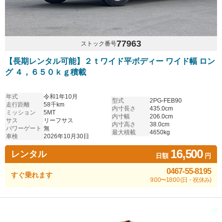
77963
ストック番号
【長期レンタル可能】２ｔワイド平ボディー ワイド幅 ロン
グ ４，６５０ｋｇ積載
年式
令和1年10月
型式
2PG-FEB90
走行距離
58千km
内寸長さ
435.0cm
ミッション
5MT
内寸幅
206.0cm
サス
リーフサス
内寸高さ
38.0cm
パワーゲート
無
最大積載
4650kg
車検
2026年10月30日
16,500
レンタル
日額
円
0467-55-8195
すぐ乗れます
9:00〜18:00 (日・祝休み)