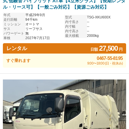
式 低騒音 ハイブリッド AT車【4立米クラス】【長期レンタ
ル・リース可】【一般ごみ対応】【資源ごみ対応】
年式
平成29年9月
型式
TSG-XKU600X
走行距離
94千km
内寸長さ
--
ミッション
オートマ
内寸幅
--
サス
リーフサス
内寸高さ
--
パワーゲート
無
最大積載
2000kg
車検
2027年7月17日
27,500
レンタル
日額
円
0467-55-8195
すぐ乗れます
9:00〜18:00 (日・祝休み)