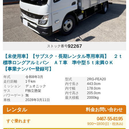
92267
ストック番号
【未使用車】【サブスク・長期レンタル専用車両】 ２ｔ
標準ロングアルミバン ＡＴ車 準中型５ｔ未満ＯＫ
【事業ナンバー登録可】
年式
令和8年3月
型式
2RG-FEA20
走行距離
1千km
内寸長さ
443.0cm
ミッション
デュオニック
内寸幅
178.0cm
サス
F独立懸架
内寸高さ
205.0cm
パワーゲート
無
最大積載
2000kg
車検
2028年3月11日
レンタル
料金お問い合わせ
0467-55-8195
すぐ乗れます
9:00〜18:00 (日・祝休み)