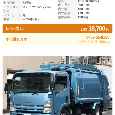
型式
TPG-NLR85AN
走行距離
53千km
内寸長さ
299.0cm
ミッション
スムーサー(2ペダル)
内寸幅
160.0cm
サス
-
内寸高さ
178.0cm
パワーゲート
無
最大積載
1900kg
車検
2026年9月23日
18,700
レンタル
日額
円
0467-55-8195
すぐ乗れます
9:00〜18:00 (日・祝休み)