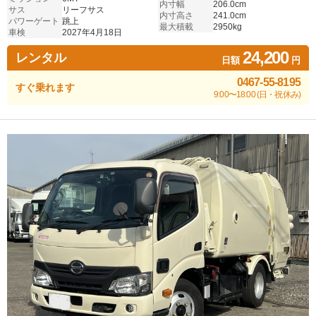
内寸幅
206.0cm
サス
リーフサス
内寸高さ
241.0cm
パワーゲート
跳上
最大積載
2950kg
車検
2027年4月18日
24,200
レンタル
日額
円
0467-55-8195
すぐ乗れます
9:00〜18:00 (日・祝休み)