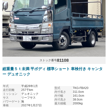
81108
ストック番号
総重量５ｔ未満 平ボディ 標準ショート 車検付き キャンタ
ー デュオニック
年式
平成28年1月
型式
TKG-FBA20
走行距離
257千km
内寸長さ
311.0cm
ミッション
デュオニック
内寸幅
161.0cm
サス
リーフサス
内寸高さ
38.0cm
パワーゲート
無
最大積載
2000kg
車検
2027年1月27日