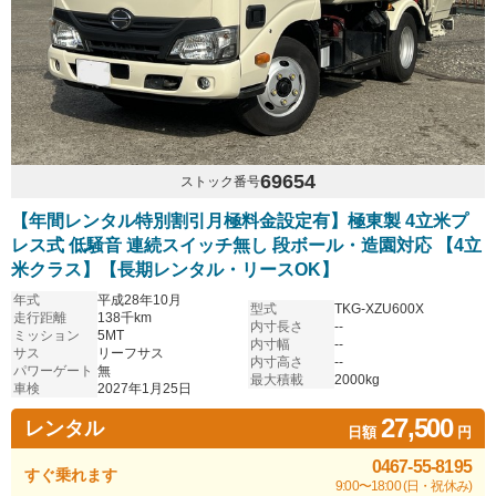
69654
ストック番号
【年間レンタル特別割引月極料金設定有】極東製 4立米プ
レス式 低騒音 連続スイッチ無し 段ボール・造園対応 【4立
米クラス】【長期レンタル・リースOK】
年式
平成28年10月
型式
TKG-XZU600X
走行距離
138千km
内寸長さ
--
ミッション
5MT
内寸幅
--
サス
リーフサス
内寸高さ
--
パワーゲート
無
最大積載
2000kg
車検
2027年1月25日
27,500
レンタル
日額
円
0467-55-8195
すぐ乗れます
9:00〜18:00 (日・祝休み)