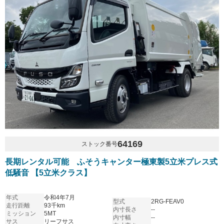
64169
ストック番号
長期レンタル可能 ふそうキャンター極東製5立米プレス式
低騒音 【5立米クラス】
年式
令和4年7月
型式
2RG-FEAV0
走行距離
93千km
内寸長さ
--
ミッション
5MT
内寸幅
--
サス
リーフサス