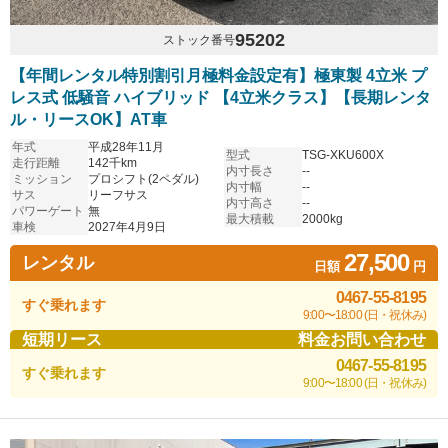
95202
ストック番号
【年間レンタル特別割引月極料金設定有】極東製 4立米 プ
レス式 低騒音 ハイブリッド 【4立米クラス】【長期レンタ
ル・リースOK】AT車
年式
平成28年11月
型式
TSG-XKU600X
走行距離
142千km
内寸長さ
--
ミッション
プロシフト(2ペダル)
内寸幅
--
サス
リーフサス
内寸高さ
--
パワーゲート
無
最大積載
2000kg
車検
2027年4月9日
27,500
レンタル
日額
円
0467-55-8195
すぐ乗れます
9:00〜18:00 (日・祝休み)
短期リース
料金お問い合わせ
0467-55-8195
すぐ乗れます
9:00〜18:00 (日・祝休み)