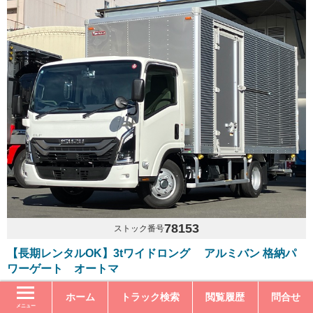
78153
ストック番号
【長期レンタルOK】3tワイドロング アルミバン 格納パ
ワーゲート オートマ
ホーム
トラック検索
閲覧履歴
問合せ
年式
令和6年9月
メニュー
型式
2TG-NPR88AM