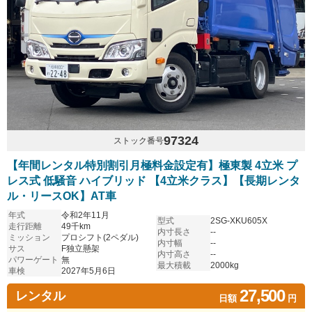
97324
ストック番号
【年間レンタル特別割引月極料金設定有】極東製 4立米 プ
レス式 低騒音 ハイブリッド 【4立米クラス】【長期レンタ
ル・リースOK】AT車
年式
令和2年11月
型式
2SG-XKU605X
走行距離
49千km
内寸長さ
--
ミッション
プロシフト(2ペダル)
内寸幅
--
サス
F独立懸架
内寸高さ
--
パワーゲート
無
最大積載
2000kg
車検
2027年5月6日
27,500
レンタル
日額
円