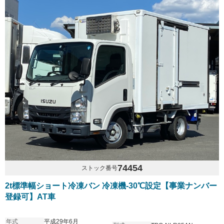
74454
ストック番号
2t標準幅ショート冷凍バン 冷凍機-30℃設定【事業ナンバー
登録可】AT車
年式
平成29年6月