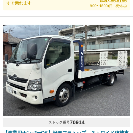
0467-55-8195
すぐ乗れます
9:00〜18:00 (日・祝休み)
70914
ストック番号
【事業用ナンバーOK】極東フラトップ ３ｔワイド積載車