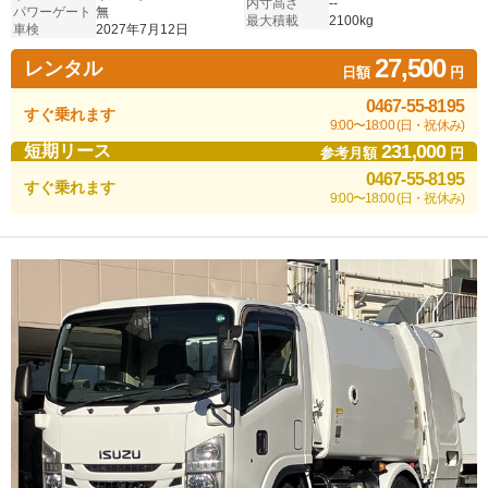
内寸高さ
--
パワーゲート
無
最大積載
2100kg
車検
2027年7月12日
27,500
レンタル
日額
円
0467-55-8195
すぐ乗れます
9:00〜18:00 (日・祝休み)
231,000
短期リース
参考月額
円
0467-55-8195
すぐ乗れます
9:00〜18:00 (日・祝休み)