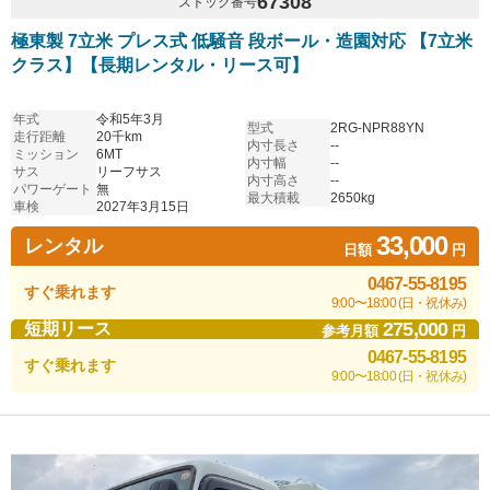
67308
ストック番号
極東製 7立米 プレス式 低騒音 段ボール・造園対応 【7立米
クラス】【長期レンタル・リース可】
年式
令和5年3月
型式
2RG-NPR88YN
走行距離
20千km
内寸長さ
--
ミッション
6MT
内寸幅
--
サス
リーフサス
内寸高さ
--
パワーゲート
無
最大積載
2650kg
車検
2027年3月15日
33,000
レンタル
日額
円
0467-55-8195
すぐ乗れます
9:00〜18:00 (日・祝休み)
275,000
短期リース
参考月額
円
0467-55-8195
すぐ乗れます
9:00〜18:00 (日・祝休み)