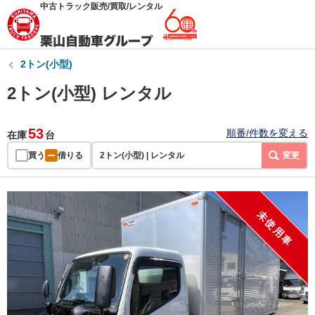
中古トラック販売/買取/レンタル
2トン(小型)
2トン(小型) レンタル
53
順番/件数を変える
在庫
台
買う
借りる
2トン(小型) | レンタル
変更
未使用車