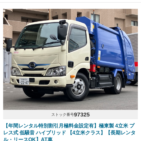
97325
ストック番号
【年間レンタル特別割引月極料金設定有】極東製 4立米 プ
レス式 低騒音 ハイブリッド 【4立米クラス】【長期レンタ
ル・リースOK】AT車