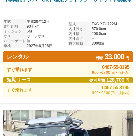
年式
平成29年12月
型式
TKG-XZU722M
走行距離
93千km
内寸長さ
570.0cm
ミッション
6MT
内寸幅
208.0cm
サス
リーフサス
内寸高さ
--
パワーゲート
無
最大積載
3000kg
車検
2027年6月26日
33,000
レンタル
日額
円
0467-55-8195
すぐ乗れます
9:00〜18:00 (日・祝休み)
128,700
短期リース
参考月額
円
0467-55-8195
すぐ乗れます
9:00〜18:00 (日・祝休み)