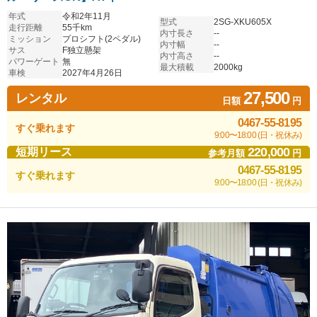
年式
令和2年11月
型式
2SG-XKU605X
走行距離
55千km
内寸長さ
--
ミッション
プロシフト(2ペダル)
内寸幅
--
サス
F独立懸架
内寸高さ
--
パワーゲート
無
最大積載
2000kg
車検
2027年4月26日
27,500
レンタル
日額
円
0467-55-8195
すぐ乗れます
9:00〜18:00 (日・祝休み)
220,000
短期リース
参考月額
円
0467-55-8195
すぐ乗れます
9:00〜18:00 (日・祝休み)