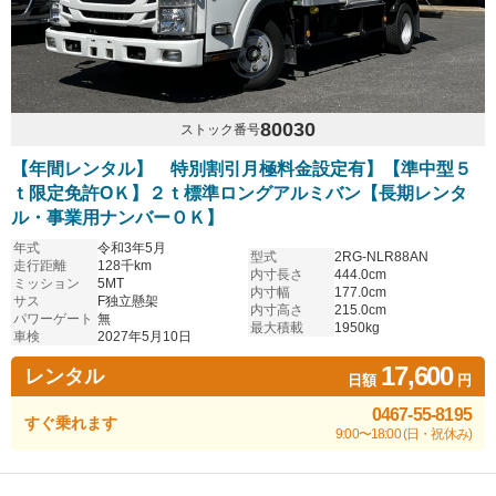
80030
ストック番号
【年間レンタル】 特別割引月極料金設定有】【準中型５
ｔ限定免許OＫ】２ｔ標準ロングアルミバン【長期レンタ
ル・事業用ナンバーＯＫ】
年式
令和3年5月
型式
2RG-NLR88AN
走行距離
128千km
内寸長さ
444.0cm
ミッション
5MT
内寸幅
177.0cm
サス
F独立懸架
内寸高さ
215.0cm
パワーゲート
無
最大積載
1950kg
車検
2027年5月10日
17,600
レンタル
日額
円
0467-55-8195
すぐ乗れます
9:00〜18:00 (日・祝休み)