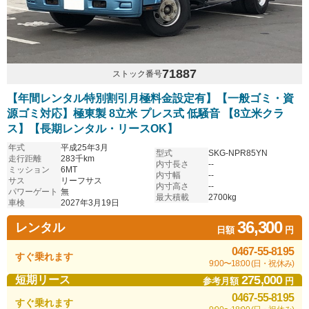
71887
ストック番号
【年間レンタル特別割引月極料金設定有】【一般ゴミ・資
源ゴミ対応】極東製 8立米 プレス式 低騒音 【8立米クラ
ス】【長期レンタル・リースOK】
年式
平成25年3月
型式
SKG-NPR85YN
走行距離
283千km
内寸長さ
--
ミッション
6MT
内寸幅
--
サス
リーフサス
内寸高さ
--
パワーゲート
無
最大積載
2700kg
車検
2027年3月19日
36,300
レンタル
日額
円
0467-55-8195
すぐ乗れます
9:00〜18:00 (日・祝休み)
275,000
短期リース
参考月額
円
0467-55-8195
すぐ乗れます