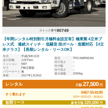
90749
ストック番号
【年間レンタル特別割引月極料金設定有】極東製 4立米プ
レス式 連続スイッチ・ 低騒音 段ボール・造園対応 【4立
米クラス】【長期レンタル・リースOK】
年式
平成29年10月
型式
TPG-NMR85AN
走行距離
128千km
内寸長さ
--
ミッション
6MT
内寸幅
--
サス
F独立懸架
内寸高さ
--
パワーゲート
無
最大積載
2000kg
車検
2027年1月26日
27,500
レンタル
日額
円
0467-55-8195
すぐ乗れます
9:00〜18:00 (日・祝休み)
220,000
短期リース
参考月額
円