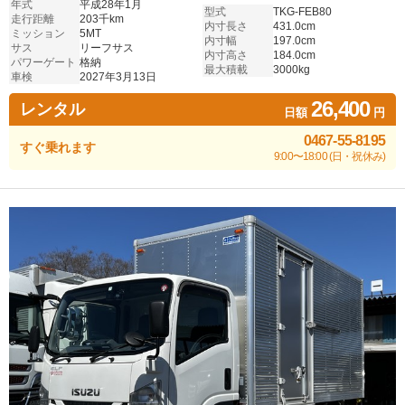
年式
平成28年1月
型式
TKG-FEB80
走行距離
203千km
内寸長さ
431.0cm
ミッション
5MT
内寸幅
197.0cm
サス
リーフサス
内寸高さ
184.0cm
パワーゲート
格納
最大積載
3000kg
車検
2027年3月13日
26,400
レンタル
日額
円
0467-55-8195
すぐ乗れます
9:00〜18:00 (日・祝休み)