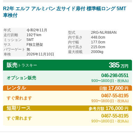
R2年 エルフ アルミバン 左サイド扉付 標準幅ロング 5MT
車検付
年式
令和2年11月
型式
2RG-NLR88AN
走行距離
192千km
内寸長さ
448.0cm
ミッション
5MT
内寸幅
177.0cm
サス
F独立懸架
内寸高さ
215.0cm
パワーゲート
無
最大積載
2000kg
車検
2026年11月10日
385
販売
トラスキー
万円
046-298-0551
オプション販売
9:00〜18:00 (日・祝休み)
17,600
レンタル
日額
円
0467-55-8195
すぐ乗れます
9:00〜18:00 (日・祝休み)
176,000
短期リース
参考月額
円
0467-55-8195
すぐ乗れます
9:00〜18:00 (日・祝休み)