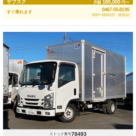
165,000
サブスク
月額
円〜
0467-55-8195
すぐ乗れます
9:00〜18:00 (日・祝休み)
78493
ストック番号