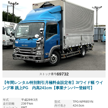
69732
ストック番号
【年間レンタル特別割引月極料金設定有】3tワイド幅 ウイ
ング車 跳上PG 内高241cm【事業ナンバー登録可】
年式
平成28年3月
型式
TPG-NPR85YN
走行距離
236千km
内寸長さ
424.0cm
ミッション
6MT