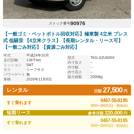
90976
ストック番号
【一般ゴミ・ペットボトル回収対応】極東製 4立米 プレス
式 低騒音 【4立米クラス】【長期レンタル・リース可】
【一般ごみ対応】【資源ごみ対応】
年式
平成24年10月
型式
TKG-XZU600X
走行距離
138千km
内寸長さ
--
ミッション
5MT
内寸幅
--
サス
リーフサス
内寸高さ
--
パワーゲート
無
最大積載
2000kg
車検
2026年11月6日
27,500
レンタル
日額
円
0467-55-8195
すぐ乗れます
9:00〜18:00 (日・祝休み)
220,000
短期リース
参考月額
円
0467-55-8195
すぐ乗れます
9:00〜18:00 (日・祝休み)