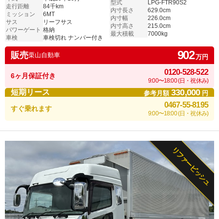
型式
LPG-FTR90S2
走行距離
84千km
内寸長さ
629.0cm
ミッション
6MT
内寸幅
226.0cm
サス
リーフサス
内寸高さ
215.0cm
パワーゲート
格納
最大積載
7000kg
車検
車検切れ ナンバー付き
902
販売
栗山自動車
万円
0120-528-522
6ヶ月保証付き
9:00〜18:00 (日・祝休み)
330,000
短期リース
参考月額
円
0467-55-8195
すぐ乗れます
9:00〜18:00 (日・祝休み)
リファービッシュ