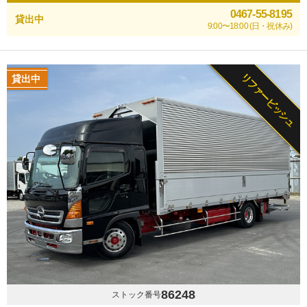
0467-55-8195
貸出中
9:00〜18:00 (日・祝休み)
リファービッシュ
貸出中
86248
ストック番号