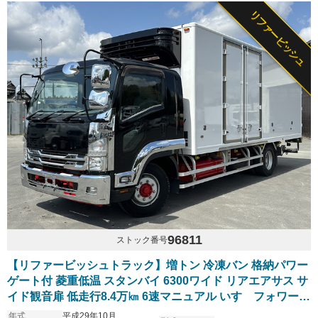
リファービッシュ
96811
ストック番号
【リファービッシュトラック】増トン 冷凍バン 格納パワー
ゲート付 菱重低温 スタンバイ 6300ワイド リアエアサス サ
イド観音扉 低走行8.4万㎞ 6速マニュアル いすゞフォワード
塗装仕上げ済
年式
平成29年10月