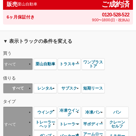
ご成約済
販売
栗山自動車
0120-528-522
6ヶ月保証付き
9:00〜18:00 (日・祝休み)
▼ 表示トラックの条件を変える
買う
ワンプラス
栗山自動車
トラスキー
すべて
トア
借りる
レンタル
サブスク
短期リース
すべて
タイプ
冷凍ウイン
ウイング
冷凍バン
バン
グ
トレーラー
クレーン
トレーラー
平ボディー
すべて
ヘッド
セルフ
アームロー
ダンプ
パッカー車
ミキサー