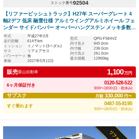
92504
ストック番号
【リファービッシュトラック】H27年 スーパーグレート 4
軸2デフ 低床 融雪仕様 アルミウイングアルミホイール フェ
ンダー サイドバンパー オーバーハングステン メッキ多数
リアエアサス 車検付 観音扉ウロコステン張
年式
平成27年3月
型式
QPG-FS64VZ
走行距離
614千km
内寸長さ
945.0cm
ミッション
イノマット(3ペダル)
内寸幅
236.0cm
サス
リアエアサス
内寸高さ
261.0cm
パワーゲート
無
最大積載
12900kg
車検
2027年5月12日
1,100
販売
栗山自動車
万円
0120-528-522
6ヶ月保証付き
9:00〜18:00 (日・祝休み)
330,000
サブスク
月額
円〜
0467-55-8195
すぐ乗れます
9:00〜18:00 (日・祝休み)