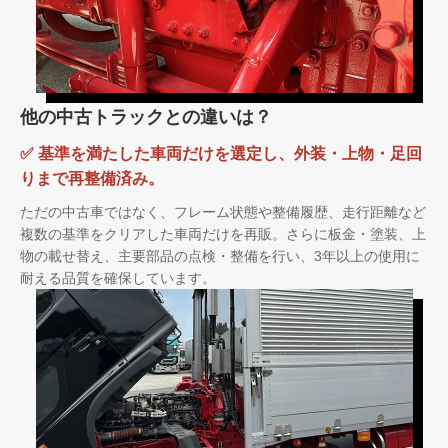
他の中古トラックとの違いは？
✅ 基準を満たした車両だけを選定し、外装・上物・足回
りまで再整備済み。
ただの中古車ではなく、フレーム状態や整備履歴、走行距離など
複数の基準をクリアした車両だけを再販。さらに板金・塗装、上
物の載せ替え、主要部品の点検・整備を行い、3年以上の使用に
耐える品質を確保しています。