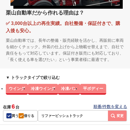
栗山自動車だから作れる理由は？
✅ 3,000台以上の再生実績。自社整備・保証付きで、購
入後も安心。
栗山自動車では、長年の整備・販売経験を活かし、再販前に車両
を細かくチェック。外装の仕上げから上物載せ替えまで、自社で
責任をもって対応しています。保証付き販売にも対応しており、
「長く使える車を選びたい」という事業者様に最適です。
▼ トラックタイプで絞り込む
ウイング
冷凍ウイング
冷凍バン
平ボディー
6
順番/件数を変える
在庫
台
買う
借りる
リファービッシュトラック
変更