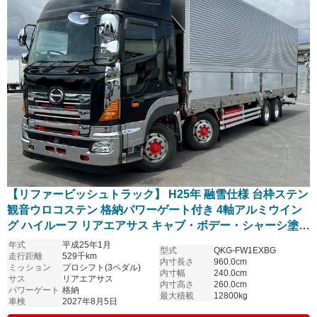
【リファービッシュトラック】 H25年 融雪仕様 台枠ステン
観音ウロコステン 格納パワーゲート付き 4軸アルミウイン
グ ハイルーフ リアエアサス キャブ・ボデー・シャーシ塗装
仕上げ済み プロシフト 日野プロフィア 予備検付き
年式
平成25年1月
型式
QKG-FW1EXBG
走行距離
529千km
内寸長さ
960.0cm
ミッション
プロシフト(3ペダル)
内寸幅
240.0cm
サス
リアエアサス
内寸高さ
260.0cm
パワーゲート
格納
最大積載
12800kg
車検
2027年8月5日