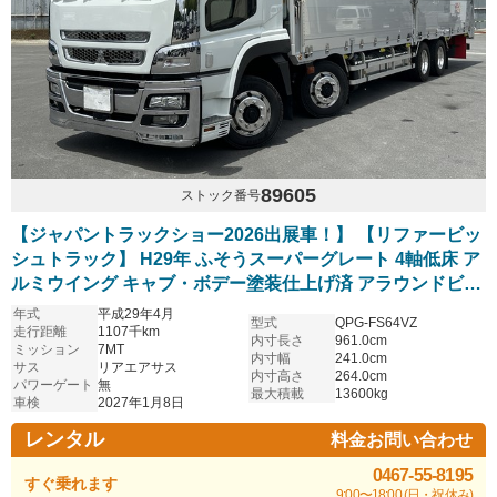
89605
ストック番号
【ジャパントラックショー2026出展車！】 【リファービッ
シュトラック】 H29年 ふそうスーパーグレート 4軸低床 ア
ルミウイング キャブ・ボデー塗装仕上げ済 アラウンドビュ
ーモニター搭載 ハイルーフ リアエアサス 7速マニュアル ア
年式
平成29年4月
型式
QPG-FS64VZ
ルミホイール 車検付
走行距離
1107千km
内寸長さ
961.0cm
ミッション
7MT
内寸幅
241.0cm
サス
リアエアサス
内寸高さ
264.0cm
パワーゲート
無
最大積載
13600kg
車検
2027年1月8日
レンタル
料金お問い合わせ
0467-55-8195
すぐ乗れます
9:00〜18:00 (日・祝休み)