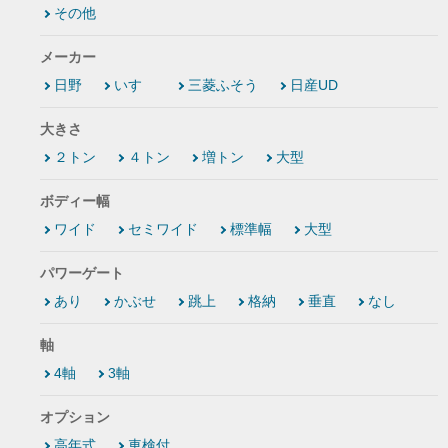
その他
メーカー
日野
いすゞ
三菱ふそう
日産UD
大きさ
２トン
４トン
増トン
大型
ボディー幅
ワイド
セミワイド
標準幅
大型
パワーゲート
あり
かぶせ
跳上
格納
垂直
なし
軸
4軸
3軸
オプション
高年式
車検付