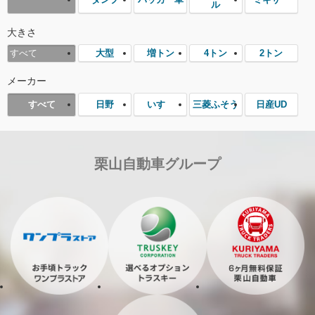
ル
大きさ
大型
増トン
4トン
2トン
すべて
メーカー
日野
いすゞ
三菱ふそう
日産UD
すべて
栗山自動車グループ