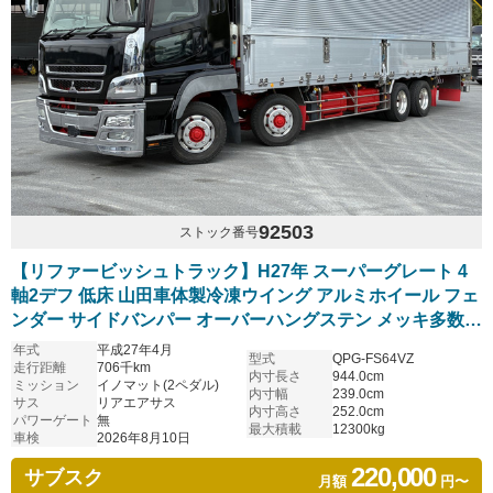
92503
ストック番号
【リファービッシュトラック】H27年 スーパーグレート 4
軸2デフ 低床 山田車体製冷凍ウイング アルミホイール フェ
ンダー サイドバンパー オーバーハングステン メッキ多数
リアエアサス 観音扉ウロコステン張 ステンレス床 予備車検
年式
平成27年4月
型式
QPG-FS64VZ
取得済み
走行距離
706千km
内寸長さ
944.0cm
ミッション
イノマット(2ペダル)
内寸幅
239.0cm
サス
リアエアサス
内寸高さ
252.0cm
パワーゲート
無
最大積載
12300kg
車検
2026年8月10日
220,000
サブスク
月額
円〜