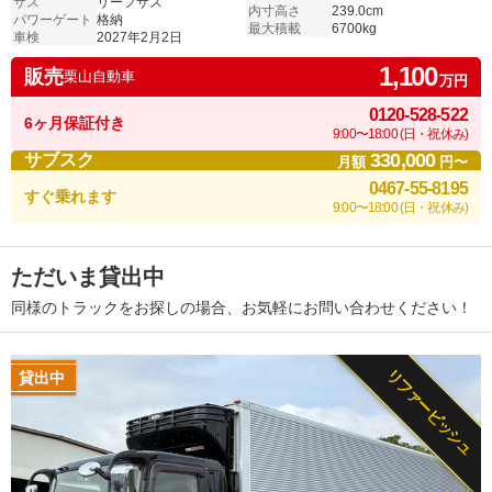
サス
リーフサス
内寸高さ
239.0cm
パワーゲート
格納
最大積載
6700kg
車検
2027年2月2日
1,100
販売
栗山自動車
万円
0120-528-522
6ヶ月保証付き
9:00〜18:00 (日・祝休み)
330,000
サブスク
月額
円〜
0467-55-8195
すぐ乗れます
9:00〜18:00 (日・祝休み)
ただいま貸出中
同様のトラックをお探しの場合、お気軽にお問い合わせください！
リファービッシュ
貸出中