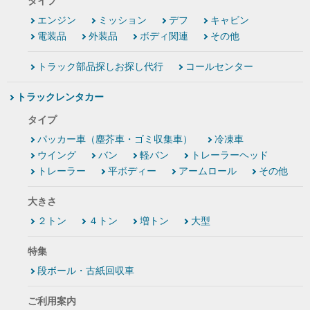
タイプ
エンジン
ミッション
デフ
キャビン
電装品
外装品
ボディ関連
その他
トラック部品探しお探し代行
コールセンター
トラックレンタカー
タイプ
パッカー車（塵芥車・ゴミ収集車）
冷凍車
ウイング
バン
軽バン
トレーラーヘッド
トレーラー
平ボディー
アームロール
その他
大きさ
２トン
４トン
増トン
大型
特集
段ボール・古紙回収車
ご利用案内