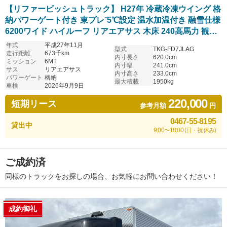
【リファービッシュトラック】 H27年 冷蔵冷凍ウイング 格
納パワーゲート付き 東プレ⁻5℃設定 温水加温付き 融雪仕様
6200ワイド ハイルーフ リアエアサス 木床 240高馬力 観音
ステン張り 6速マニュアル 日野レンジャー アルミホイール
年式
平成27年11月
型式
TKG-FD7JLAG
令和8年9月迄車検付
走行距離
673千km
内寸長さ
620.0cm
ミッション
6MT
内寸幅
241.0cm
サス
リアエアサス
内寸高さ
233.0cm
パワーゲート
格納
最大積載
1950kg
車検
2026年9月9日
220,000
短期リース
参考月額
円
0467-55-8195
貸出中
9:00〜18:00 (日・祝休み)
ご成約済
同様のトラックをお探しの場合、お気軽にお問い合わせください！
成約御礼