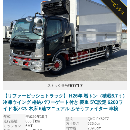
リファービッシュ
90717
ストック番号
【リファービッシュトラック】 H26年 増トン（積載6.7ｔ）
冷凍ウイング 格納パワーゲート付き 菱重⁻5℃設定 6200ワ
イド 板バネ 木床 6速マニュアル ふそうファイター 車検付
き
年式
平成26年10月
型式
QKG-FK62FZ
走行距離
636千km
内寸長さ
626.0cm
ミッション
6MT
内寸幅
239.0cm