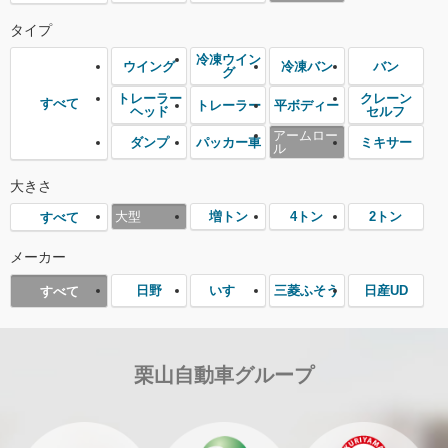
タイプ
冷凍ウイン
ウイング
冷凍バン
バン
グ
トレーラー
クレーン
すべて
トレーラー
平ボディー
ヘッド
セルフ
アームロー
ダンプ
パッカー車
ミキサー
ル
大きさ
大型
増トン
4トン
2トン
すべて
メーカー
日野
いすゞ
三菱ふそう
日産UD
すべて
栗山自動車グループ