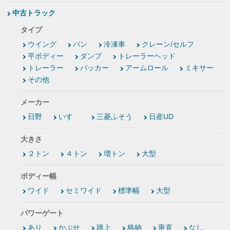
中古トラック
タイプ
ウイング
バン
冷凍車
クレーン/セルフ
平ボディー
ダンプ
トレーラーヘッド
トレーラー
パッカー
アームロール
ミキサー
その他
メーカー
日野
いすゞ
三菱ふそう
日産UD
大きさ
２トン
４トン
増トン
大型
ボディー幅
ワイド
セミワイド
標準幅
大型
パワーゲート
あり
かぶせ
跳上
格納
垂直
なし