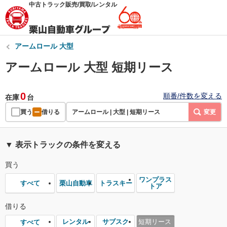
中古トラック販売/買取/レンタル
アームロール 大型
アームロール 大型 短期リース
0
順番/件数を変える
在庫
台
買う
借りる
アームロール | 大型 | 短期リース
変更
▼ 表示トラックの条件を変える
買う
ワンプラス
栗山自動車
トラスキー
すべて
トア
借りる
レンタル
サブスク
短期リース
すべて