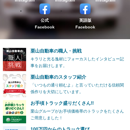
公式
英語版
Facebook
Facebook
栗山自動車の職人・挑戦
キラリと光る逸材にフォーカスしたインタビュー記
事をお届けします。
栗山自動車のスタッフ紹介
「いつもの通り頼むよ」と言っていただける信頼関
係作りを大切にしています。
お手頃トラック盛りだくさん!!
栗山グループがお手頃価格帯のトラックをたくさん
ご用意しました！
100万円からのトラック選び