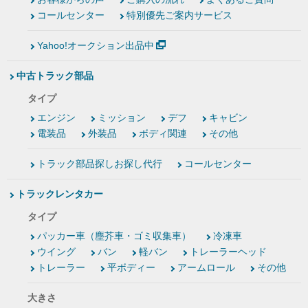
コールセンター
特別優先ご案内サービス
Yahoo!オークション出品中
中古トラック部品
タイプ
エンジン
ミッション
デフ
キャビン
電装品
外装品
ボディ関連
その他
トラック部品探しお探し代行
コールセンター
トラックレンタカー
タイプ
パッカー車（塵芥車・ゴミ収集車）
冷凍車
ウイング
バン
軽バン
トレーラーヘッド
トレーラー
平ボディー
アームロール
その他
大きさ