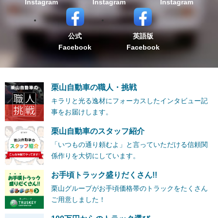
Instagram
Instagram
Instagram
公式
英語版
Facebook
Facebook
栗山自動車の職人・挑戦
キラリと光る逸材にフォーカスしたインタビュー記
事をお届けします。
栗山自動車のスタッフ紹介
「いつもの通り頼むよ」と言っていただける信頼関
係作りを大切にしています。
お手頃トラック盛りだくさん!!
栗山グループがお手頃価格帯のトラックをたくさん
ご用意しました！