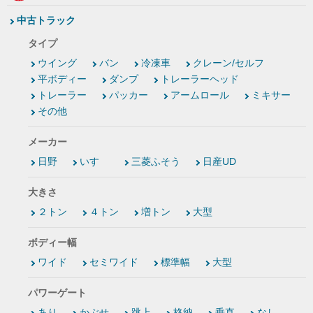
中古トラック
タイプ
ウイング
バン
冷凍車
クレーン/セルフ
平ボディー
ダンプ
トレーラーヘッド
トレーラー
パッカー
アームロール
ミキサー
その他
メーカー
日野
いすゞ
三菱ふそう
日産UD
大きさ
２トン
４トン
増トン
大型
ボディー幅
ワイド
セミワイド
標準幅
大型
パワーゲート
あり
かぶせ
跳上
格納
垂直
なし