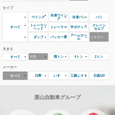
タイプ
冷凍ウイン
ウイング
冷凍バン
バン
グ
トレーラー
クレーン
トレーラー
平ボディー
すべて
ヘッド
セルフ
アームロー
ダンプ
パッカー車
ミキサー
ル
大きさ
大型
増トン
4トン
2トン
すべて
メーカー
日野
いすゞ
三菱ふそう
日産UD
すべて
栗山自動車グループ