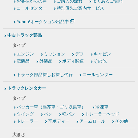
お客様からの声
ご購入の流れ
よくあるご質問
コールセンター
特別優先ご案内サービス
Yahoo!オークション出品中
中古トラック部品
タイプ
エンジン
ミッション
デフ
キャビン
電装品
外装品
ボディ関連
その他
トラック部品探しお探し代行
コールセンター
トラックレンタカー
タイプ
パッカー車（塵芥車・ゴミ収集車）
冷凍車
ウイング
バン
軽バン
トレーラーヘッド
トレーラー
平ボディー
アームロール
その他
大きさ