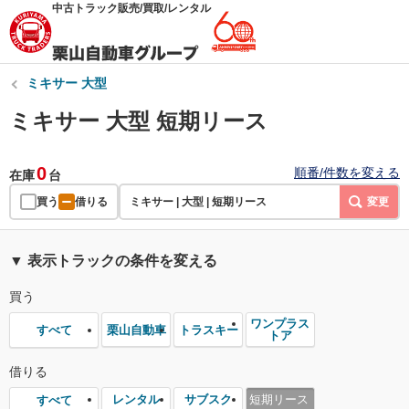
中古トラック販売/買取/レンタル
ミキサー 大型
ミキサー 大型 短期リース
0
順番/件数を変える
在庫
台
買う
借りる
ミキサー | 大型 | 短期リース
変更
▼ 表示トラックの条件を変える
買う
ワンプラス
栗山自動車
トラスキー
すべて
トア
借りる
レンタル
サブスク
短期リース
すべて