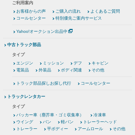
ご利用案内
お客様からの声
ご購入の流れ
よくあるご質問
コールセンター
特別優先ご案内サービス
Yahoo!オークション出品中
中古トラック部品
タイプ
エンジン
ミッション
デフ
キャビン
電装品
外装品
ボディ関連
その他
トラック部品探しお探し代行
コールセンター
トラックレンタカー
タイプ
パッカー車（塵芥車・ゴミ収集車）
冷凍車
ウイング
バン
軽バン
トレーラーヘッド
トレーラー
平ボディー
アームロール
その他