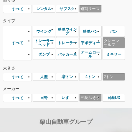
レンタル
サブスク
短期リース
すべて
タイプ
冷凍ウイン
ウイング
冷凍バン
バン
グ
トレーラー
クレーン
トレーラー
平ボディー
すべて
ヘッド
セルフ
アームロー
ダンプ
パッカー車
ミキサー
ル
大きさ
大型
増トン
4トン
2トン
すべて
メーカー
日野
いすゞ
三菱ふそう
日産UD
すべて
栗山自動車グループ