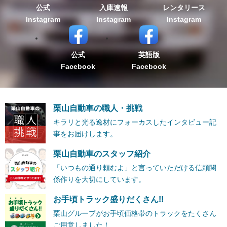
公式
入庫速報
レンタリース
Instagram
Instagram
Instagram
公式
英語版
Facebook
Facebook
栗山自動車の職人・挑戦
キラリと光る逸材にフォーカスしたインタビュー記
事をお届けします。
栗山自動車のスタッフ紹介
「いつもの通り頼むよ」と言っていただける信頼関
係作りを大切にしています。
お手頃トラック盛りだくさん!!
栗山グループがお手頃価格帯のトラックをたくさん
ご用意しました！