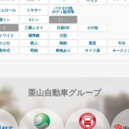
ヘッド
バスその他
ームロール
ミキサー
ボディ販売等
増トン
4トン
2トン
いすゞ
三菱ふそう
日産UD
その他
ミワイド
標準幅
大型
かぶせ
跳上
格納
垂直
引出
高年式
即納
車検あり
サイド扉
キースト
栗山自動車グループ