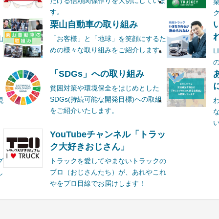
だける信頼関係作りを大切にしていま
す。
栗山自動車の取り組み
山
「お客様」と「地球」を笑顔にするた
めの様々な取り組みをご紹介します。
ま
「SDGs」への取り組み
貧困対策や環境保全をはじめとした
SDGs(持続可能な開発目標)への取組
現
をご紹介いたします。
YouTubeチャンネル「トラッ
ク大好きおじさん」
グ
トラックを愛してやまないトラックの
し
プロ（おじさんたち）が、あれやこれ
やをプロ目線でお届けします！