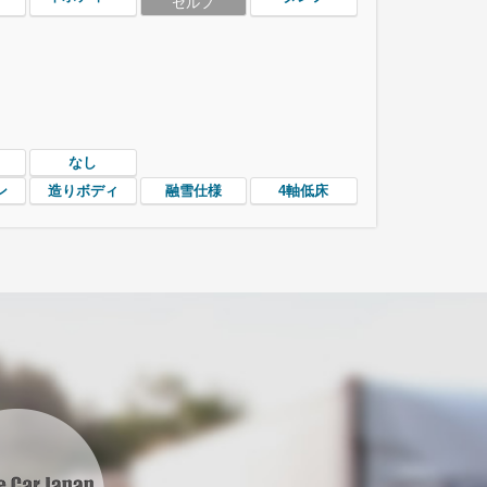
セルフ
なし
ン
造りボディ
融雪仕様
4軸低床