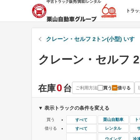
中古トラック販売/買取/レンタル
トラッ
クレーン・セルフ 2トン(小型) いす
クレーン・セルフ 2
0
在庫
台
ご利用方法
買う
借りる
▼ 表示トラックの条件を変える
買う
栗山自動車
ト
すべて
借りる
レンタル
すべて
ウイング
冷