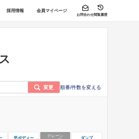
採用情報
会員マイページ
お問合わせ
閲覧履歴
ース
変更
順番/件数を変える
クレーン
ー
平ボディー
ダンプ