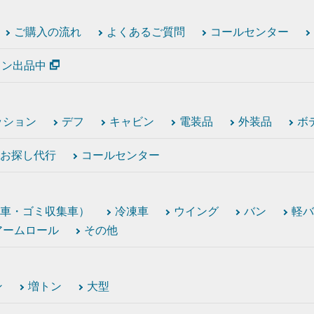
ご購入の流れ
よくあるご質問
コールセンター
ション出品中
ッション
デフ
キャビン
電装品
外装品
ボ
お探し代行
コールセンター
車・ゴミ収集車）
冷凍車
ウイング
バン
軽バ
アームロール
その他
ン
増トン
大型