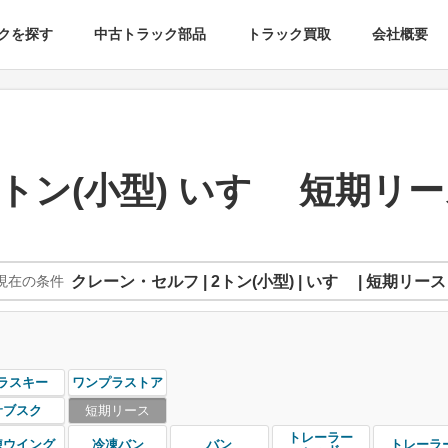
クを探す
中古トラック部品
トラック買取
会社概要
ゞ
トン(小型) いすゞ 短期リ
現在の条件
クレーン・セルフ | 2トン(小型) | いすゞ | 短期リース
ラスキー
ワンプラストア
サブスク
短期リース
トレーラー
凍ウイング
冷凍バン
バン
トレーラ