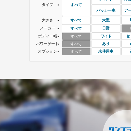
タイプ
すべて
パッカー車
ア
大きさ
大型
すべて
メーカー
日野
すべて
ボディー幅
ワイド
セ
すべて
パワーゲート
あり
すべて
オプション
未使用車
すべて