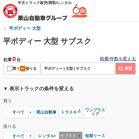
中古トラック販売/買取/レンタル
平ボディー 大型
平ボディー 大型 サブスク
0
順番/件数を変える
在庫
台
買う
借りる
平ボディー | 大型 | サブスク
変更
▼ 表示トラックの条件を変える
買う
ワンプラス
栗山自動車
トラスキー
すべて
トア
借りる
レンタル
サブスク
短期リース
すべて