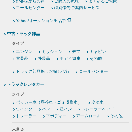
お客様からの声
ご購入の流れ
よくあるご質問
コールセンター
特別優先ご案内サービス
Yahoo!オークション出品中
中古トラック部品
タイプ
エンジン
ミッション
デフ
キャビン
電装品
外装品
ボディ関連
その他
トラック部品探しお探し代行
コールセンター
トラックレンタカー
タイプ
パッカー車（塵芥車・ゴミ収集車）
冷凍車
ウイング
バン
軽バン
トレーラーヘッド
トレーラー
平ボディー
アームロール
その他
大きさ