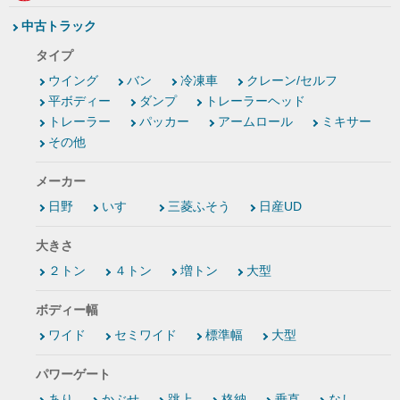
中古トラック
タイプ
ウイング
バン
冷凍車
クレーン/セルフ
平ボディー
ダンプ
トレーラーヘッド
トレーラー
パッカー
アームロール
ミキサー
その他
メーカー
日野
いすゞ
三菱ふそう
日産UD
大きさ
２トン
４トン
増トン
大型
ボディー幅
ワイド
セミワイド
標準幅
大型
パワーゲート
あり
かぶせ
跳上
格納
垂直
なし