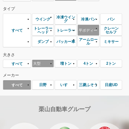
タイプ
冷凍ウイン
ウイング
冷凍バン
バン
グ
トレーラー
クレーン
トレーラー
平ボディー
すべて
ヘッド
セルフ
アームロー
ダンプ
パッカー車
ミキサー
ル
大きさ
大型
増トン
4トン
2トン
すべて
メーカー
日野
いすゞ
三菱ふそう
日産UD
すべて
栗山自動車グループ