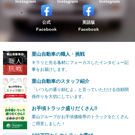
Instagram
Instagram
Instagram
公式
英語版
Facebook
Facebook
栗山自動車の職人・挑戦
キラリと光る逸材にフォーカスしたインタビュー記
事をお届けします。
栗山自動車のスタッフ紹介
「いつもの通り頼むよ」と言っていただける信頼関
係作りを大切にしています。
お手頃トラック盛りだくさん!!
栗山グループがお手頃価格帯のトラックをたくさん
ご用意しました！