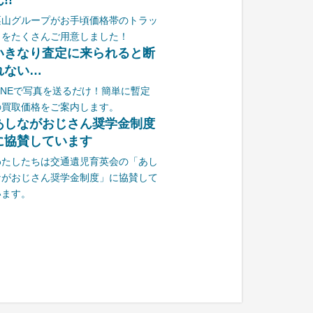
!!
栗山グループがお手頃価格帯のトラッ
クをたくさんご用意しました！
いきなり査定に来られると断
れない…
LINEで写真を送るだけ！簡単に暫定
の買取価格をご案内します。
あしながおじさん奨学金制度
に協賛しています
わたしたちは交通遺児育英会の「あし
ながおじさん奨学金制度」に協賛して
います。