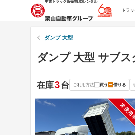
中古トラック販売/買取/レンタル
トラッ
ダンプ 大型
ダンプ 大型 サブス
3
在庫
台
ご利用方法
買う
借りる
未使用