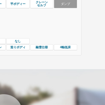
クレーン
ー
平ボディー
ダンプ
セルフ
なし
ン
造りボディ
融雪仕様
4軸低床