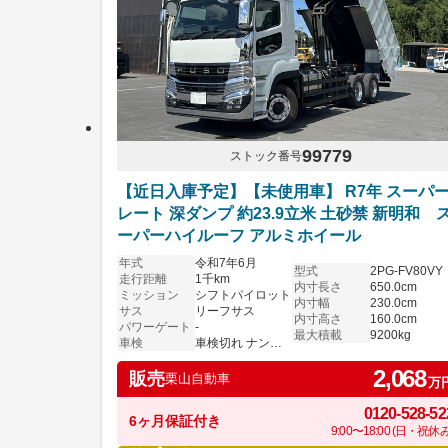
99779
ストック番号
【近日入庫予定】【未使用車】 R7年 スーパ
レート 深ダンプ 約23.9立米 土砂禁 新明和 
ーパーハイルーフ アルミホイール
年式
令和7年6月
型式
2PG-FV80VY
走行距離
1千km
内寸長さ
650.0cm
ミッション
シフトパイロット
内寸幅
230.0cm
サス
リーフサス
内寸高さ
160.0cm
パワーゲート
-
最大積載
9200kg
車検
車検切れ ナンバー付き
2,068
販売
栗山自動車
万
0120-528-52
6ヶ月保証付き
9:00〜18:00 (日・祝休み