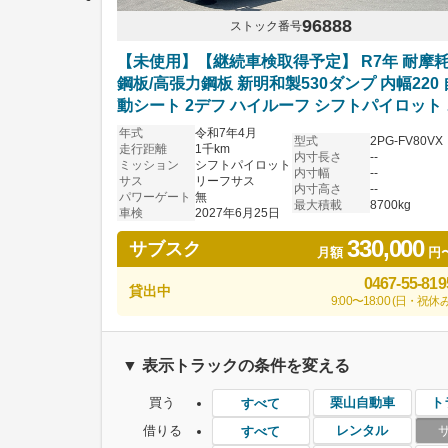
96888
ストック番号
【未使用】【継続車検取得予定】 R7年 耐摩
鋼板/高張力鋼板 新明和製530ダンプ 内幅220 
動シート 2デフ ハイルーフ シフトパイロット
そうスーパーグレート
年式
令和7年4月
型式
2PG-FV80VX
走行距離
1千km
内寸長さ
--
ミッション
シフトパイロット
内寸幅
--
サス
リーフサス
内寸高さ
--
パワーゲート
無
最大積載
8700kg
車検
2027年6月25日
330,000
サブスク
月額
円
0467-55-819
貸出中
9:00〜18:00 (日・祝休み
▼ 表示トラックの条件を変える
買う
栗山自動車
ト
すべて
借りる
レンタル
すべて