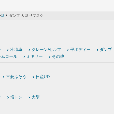
大型
ダンプ 大型 サブスク
ン
冷凍車
クレーン/セルフ
平ボディー
ダンプ
ームロール
ミキサー
その他
三菱ふそう
日産UD
ン
増トン
大型