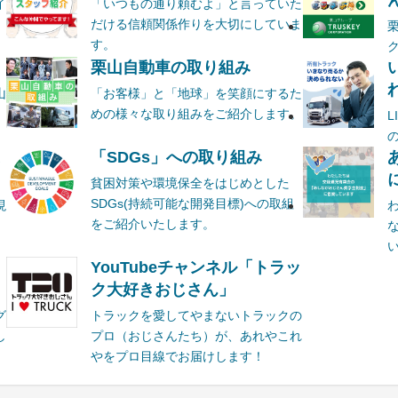
ん
イ
「いつもの通り頼むよ」と言っていた
だける信頼関係作りを大切にしていま
す。
栗山自動車の取り組み
山
「お客様」と「地球」を笑顔にするた
めの様々な取り組みをご紹介します。
ま
「SDGs」への取り組み
貧困対策や環境保全をはじめとした
SDGs(持続可能な開発目標)への取組
現
をご紹介いたします。
YouTubeチャンネル「トラッ
ク大好きおじさん」
グ
トラックを愛してやまないトラックの
し
プロ（おじさんたち）が、あれやこれ
やをプロ目線でお届けします！