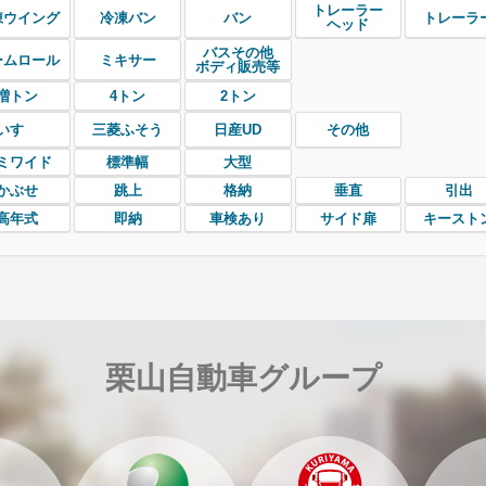
トレーラー
凍ウイング
冷凍バン
バン
トレーラ
ヘッド
バスその他
ームロール
ミキサー
ボディ販売等
増トン
4トン
2トン
いすゞ
三菱ふそう
日産UD
その他
ミワイド
標準幅
大型
かぶせ
跳上
格納
垂直
引出
高年式
即納
車検あり
サイド扉
キースト
栗山自動車グループ