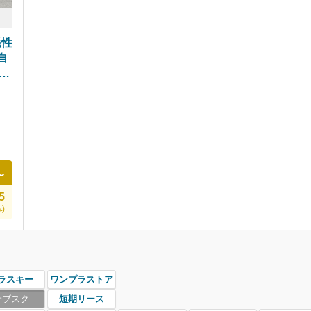
耗性
自
 ふ
〜
5
)
ラスキー
ワンプラストア
サブスク
短期リース