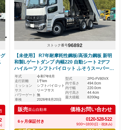
96892
ストック番号
ーグ
【未使用】 R7年耐摩耗性鋼板/高張力鋼板 新明
ス
和製Lゲートダンプ 内幅220 自動シート 2デフ
ハイルーフ シフトパイロット ふそうスーパーグ
レート 車検付き
年式
令和7年8月
型式
2PG-FV80VX
走行距離
1千km
内寸長さ
494.0cm
ミッション
シフトパイロット
内寸幅
220.0cm
サス
リーフサス
内寸高さ
44.4cm
パワーゲート
無
最大積載
8200kg
車検
2026年8月20日
価格お問い合わせ
販売
栗山自動車
円
0120-528-522
2
6ヶ月保証付き
9:00〜18:00 (日・祝休み)
)