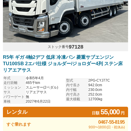
97128
ストック番号
R5年 ギガ 4軸2デフ 低床 冷凍バン 菱重サブエンジン
TU100SB 2エバ仕様 ジョルダー/ジョロダー4列 ステン床
リアエアサス
年式
令和5年4月
型式
2PG-CYJ77C
走行距離
465千km
内寸長さ
942.0cm
ミッション
スムーサー(2ペダル)
内寸幅
230.0cm
サス
リアエアサス
内寸高さ
252.0cm
パワーゲート
無
最大積載
12700kg
車検
2027年6月22日
55,000
レンタル
日額
円
0467-55-8195
すぐ乗れます
9:00〜18:00 (日・祝休み)