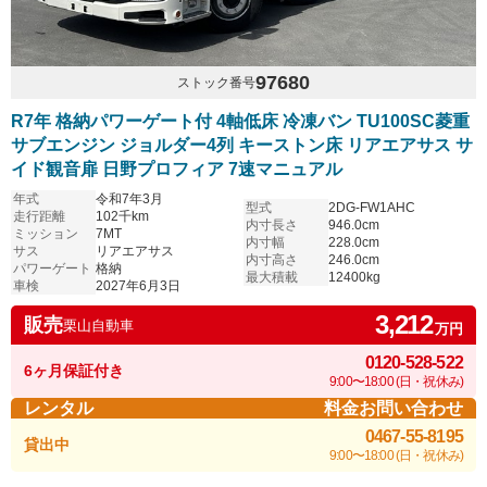
97680
ストック番号
R7年 格納パワーゲート付 4軸低床 冷凍バン TU100SC菱重
サブエンジン ジョルダー4列 キーストン床 リアエアサス サ
イド観音扉 日野プロフィア 7速マニュアル
年式
令和7年3月
型式
2DG-FW1AHC
走行距離
102千km
内寸長さ
946.0cm
ミッション
7MT
内寸幅
228.0cm
サス
リアエアサス
内寸高さ
246.0cm
パワーゲート
格納
最大積載
12400kg
車検
2027年6月3日
3,212
販売
栗山自動車
万円
0120-528-522
6ヶ月保証付き
9:00〜18:00 (日・祝休み)
レンタル
料金お問い合わせ
0467-55-8195
貸出中
9:00〜18:00 (日・祝休み)