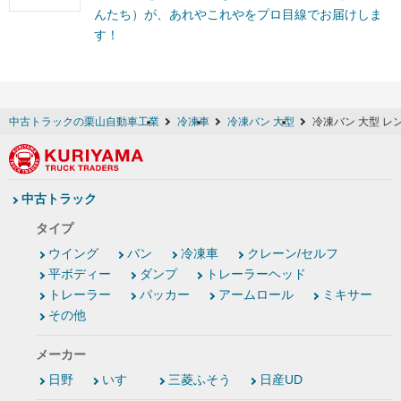
んたち）が、あれやこれやをプロ目線でお届けしま
す！
中古トラックの栗山自動車工業
冷凍車
冷凍バン 大型
冷凍バン 大型 レ
中古トラック
タイプ
ウイング
バン
冷凍車
クレーン/セルフ
平ボディー
ダンプ
トレーラーヘッド
トレーラー
パッカー
アームロール
ミキサー
その他
メーカー
日野
いすゞ
三菱ふそう
日産UD