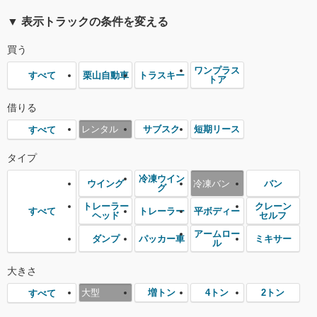
▼ 表示トラックの条件を変える
買う
ワンプラス
栗山自動車
トラスキー
すべて
トア
借りる
レンタル
サブスク
短期リース
すべて
タイプ
冷凍ウイン
ウイング
冷凍バン
バン
グ
トレーラー
クレーン
トレーラー
平ボディー
すべて
ヘッド
セルフ
アームロー
ダンプ
パッカー車
ミキサー
ル
大きさ
大型
増トン
4トン
2トン
すべて