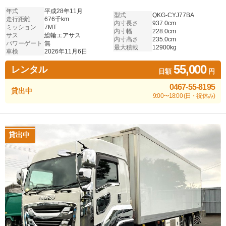
年式
平成28年11月
型式
QKG-CYJ77BA
走行距離
676千km
内寸長さ
937.0cm
ミッション
7MT
内寸幅
228.0cm
サス
総輪エアサス
内寸高さ
235.0cm
パワーゲート
無
最大積載
12900kg
車検
2026年11月6日
55,000
レンタル
日額
円
0467-55-8195
貸出中
9:00〜18:00 (日・祝休み)
貸出中