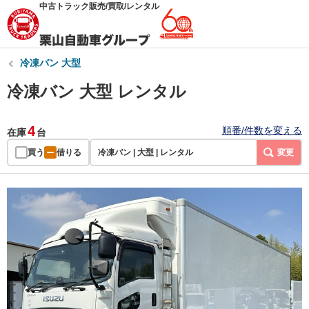
中古トラック販売/買取/レンタル
冷凍バン 大型
冷凍バン 大型 レンタル
4
順番/件数を変える
在庫
台
買う
借りる
冷凍バン | 大型 | レンタル
変更