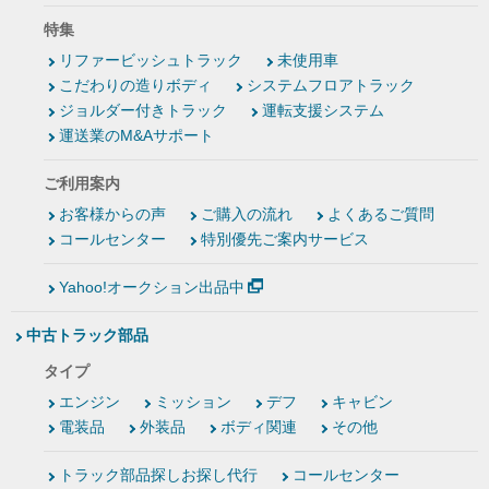
特集
リファービッシュトラック
未使用車
こだわりの造りボディ
システムフロアトラック
ジョルダー付きトラック
運転支援システム
運送業のM&Aサポート
ご利用案内
お客様からの声
ご購入の流れ
よくあるご質問
コールセンター
特別優先ご案内サービス
Yahoo!オークション出品中
中古トラック部品
タイプ
エンジン
ミッション
デフ
キャビン
電装品
外装品
ボディ関連
その他
トラック部品探しお探し代行
コールセンター