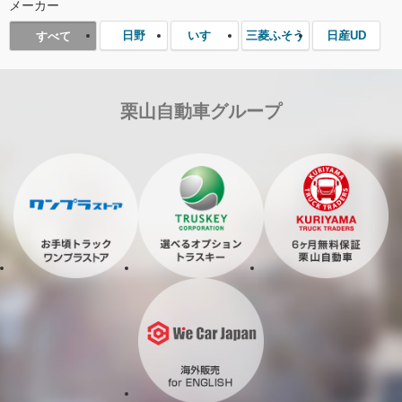
メーカー
日野
いすゞ
三菱ふそう
日産UD
すべて
栗山自動車グループ