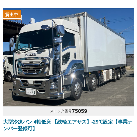
貸出中
75059
ストック番号
大型冷凍バン 4軸低床 【総輪エアサス】-29℃設定【事業ナ
ンバー登録可】