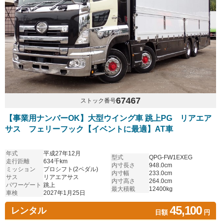
67467
ストック番号
【事業用ナンバーOK】大型ウイング車 跳上PG リアエア
サス フェリーフック【イベントに最適】AT車
年式
平成27年12月
型式
QPG-FW1EXEG
走行距離
634千km
内寸長さ
948.0cm
ミッション
プロシフト(2ペダル)
内寸幅
233.0cm
サス
リアエアサス
内寸高さ
264.0cm
パワーゲート
跳上
最大積載
12400kg
車検
2027年1月25日
45,100
レンタル
日額
円