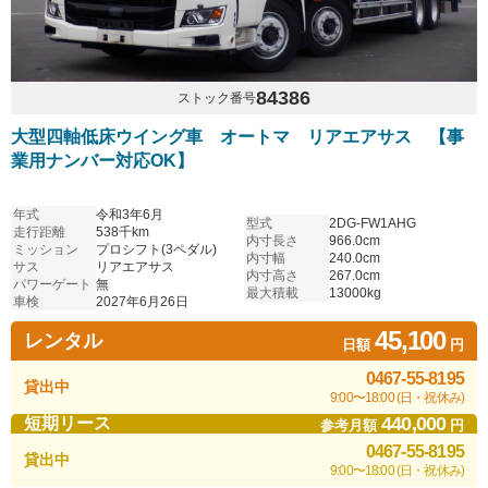
84386
ストック番号
大型四軸低床ウイング車 オートマ リアエアサス 【事
業用ナンバー対応OK】
年式
令和3年6月
型式
2DG-FW1AHG
走行距離
538千km
内寸長さ
966.0cm
ミッション
プロシフト(3ペダル)
内寸幅
240.0cm
サス
リアエアサス
内寸高さ
267.0cm
パワーゲート
無
最大積載
13000kg
車検
2027年6月26日
45,100
レンタル
日額
円
0467-55-8195
貸出中
9:00〜18:00 (日・祝休み)
440,000
短期リース
参考月額
円
0467-55-8195
貸出中
9:00〜18:00 (日・祝休み)