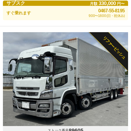
330,000
サブスク
月額
円〜
0467-55-8195
すぐ乗れます
9:00〜18:00 (日・祝休み)
リファービッシュ
89605
ストック番号