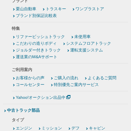
ブランド
栗山自動車
トラスキー
ワンプラストア
ブランド別保証比較表
特集
リファービッシュトラック
未使用車
こだわりの造りボディ
システムフロアトラック
ジョルダー付きトラック
運転支援システム
運送業のM&Aサポート
ご利用案内
お客様からの声
ご購入の流れ
よくあるご質問
コールセンター
特別優先ご案内サービス
Yahoo!オークション出品中
中古トラック部品
タイプ
エンジン
ミッション
デフ
キャビン