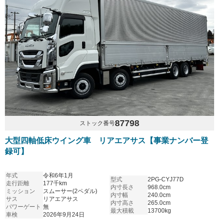
87798
ストック番号
大型四軸低床ウイング車 リアエアサス【事業ナンバー登
録可】
年式
令和6年1月
型式
2PG-CYJ77D
走行距離
177千km
内寸長さ
968.0cm
ミッション
スムーサー(2ペダル)
内寸幅
240.0cm
サス
リアエアサス
内寸高さ
265.0cm
パワーゲート
無
最大積載
13700kg
車検
2026年9月24日