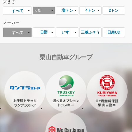
大きさ
大型
増トン
4トン
2トン
すべて
メーカー
日野
いすゞ
三菱ふそう
日産UD
すべて
栗山自動車グループ