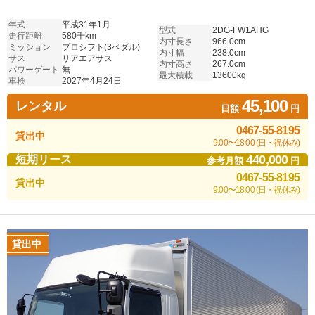
年式
平成31年1月
型式
2DG-FW1AHG
走行距離
580千km
内寸長さ
966.0cm
ミッション
プロシフト(3ペダル)
内寸幅
238.0cm
サス
リアエアサス
内寸高さ
267.0cm
パワーゲート
無
最大積載
13600kg
車検
2027年4月24日
45,100
レンタル
日額
円
0467-55-8195
貸出中
9:00〜18:00 (日・祝休み)
440,000
短期リース
参考月額
円
0467-55-8195
貸出中
9:00〜18:00 (日・祝休み)
貸出中