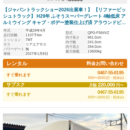
【ジャパントラックショー2026出展車！】 【リファービッ
シュトラック】 H29年 ふそうスーパーグレート 4軸低床 ア
ルミウイング キャブ・ボデー塗装仕上げ済 アラウンドビュ
ーモニター搭載 ハイルーフ リアエアサス 7速マニュアル ア
年式
平成29年4月
型式
QPG-FS64VZ
ルミホイール 車検付
走行距離
1107千km
内寸長さ
961.0cm
ミッション
7MT
内寸幅
241.0cm
サス
リアエアサス
内寸高さ
264.0cm
パワーゲート
無
最大積載
13600kg
車検
2027年1月8日
レンタル
料金お問い合わせ
0467-55-8195
すぐ乗れます
9:00〜18:00 (日・祝休み)
220,000
サブスク
月額
円〜
0467-55-8195
すぐ乗れます
9:00〜18:00 (日・祝休み)