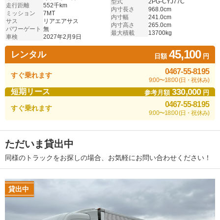
型式
2PG-CYJ77C
走行距離
552千km
内寸長さ
968.0cm
ミッション
7MT
内寸幅
241.0cm
サス
リアエアサス
内寸高さ
265.0cm
パワーゲート
無
最大積載
13700kg
車検
2027年2月9日
45,100
レンタル
日額
円
0467-55-8195
すぐ乗れます
9:00〜18:00 (日・祝休み)
330,000
短期リース
参考月額
円
0467-55-8195
すぐ乗れます
9:00〜18:00 (日・祝休み)
ただいま貸出中
同様のトラックをお探しの場合、お気軽にお問い合わせください！
貸出中