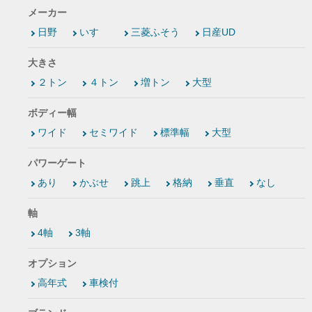
メーカー
日野
いすゞ
三菱ふそう
日産UD
大きさ
２トン
４トン
増トン
大型
ボディー幅
ワイド
セミワイド
標準幅
大型
パワーゲート
あり
かぶせ
跳上
格納
垂直
なし
軸
4軸
3軸
オプション
高年式
車検付