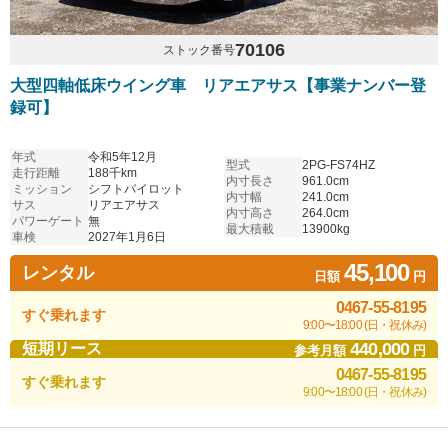
70106
ストック番号
大型四軸低床ウイング車 リアエアサス【事業ナンバー登
録可】
年式
令和5年12月
型式
2PG-FS74HZ
走行距離
188千km
内寸長さ
961.0cm
ミッション
シフトパイロット
内寸幅
241.0cm
サス
リアエアサス
内寸高さ
264.0cm
パワーゲート
無
最大積載
13900kg
車検
2027年1月6日
45,100
レンタル
日額
円
0467-55-8195
すぐ乗れます
9:00〜18:00 (日・祝休み)
440,000
短期リース
参考月額
円
0467-55-8195
すぐ乗れます
9:00〜18:00 (日・祝休み)