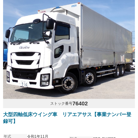
76402
ストック番号
大型四軸低床ウイング車 リアエアサス【事業ナンバー登
録可】
年式
令和1年11月