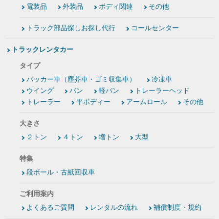
電装品
外装品
ボディ関連
その他
トラック部品探しお探し代行
コールセンター
トラックレンタカー
タイプ
パッカー車（塵芥車・ゴミ収集車）
冷凍車
ウイング
バン
軽バン
トレーラーヘッド
トレーラー
平ボディー
アームロール
その他
大きさ
２トン
４トン
増トン
大型
特集
段ボール・古紙回収車
ご利用案内
よくあるご質問
レンタルの流れ
補償制度・規約