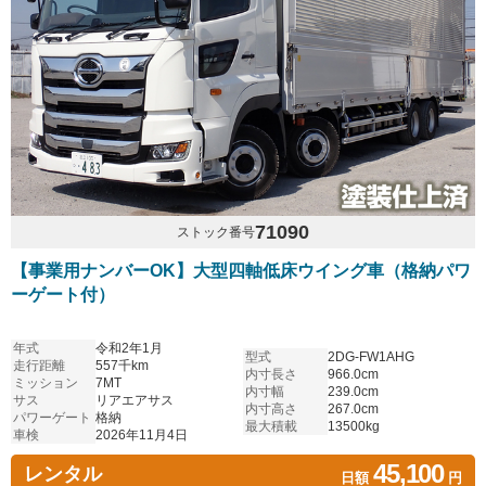
71090
ストック番号
【事業用ナンバーOK】大型四軸低床ウイング車（格納パワ
ーゲート付）
年式
令和2年1月
型式
2DG-FW1AHG
走行距離
557千km
内寸長さ
966.0cm
ミッション
7MT
内寸幅
239.0cm
サス
リアエアサス
内寸高さ
267.0cm
パワーゲート
格納
最大積載
13500kg
車検
2026年11月4日
45,100
レンタル
日額
円