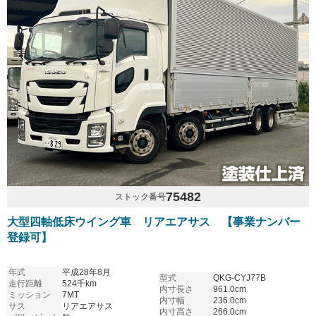
75482
ストック番号
大型四軸低床ウイング車 リアエアサス 【事業ナンバー
登録可】
年式
平成28年8月
型式
QKG-CYJ77B
走行距離
524千km
内寸長さ
961.0cm
ミッション
7MT
内寸幅
236.0cm
サス
リアエアサス
内寸高さ
266.0cm