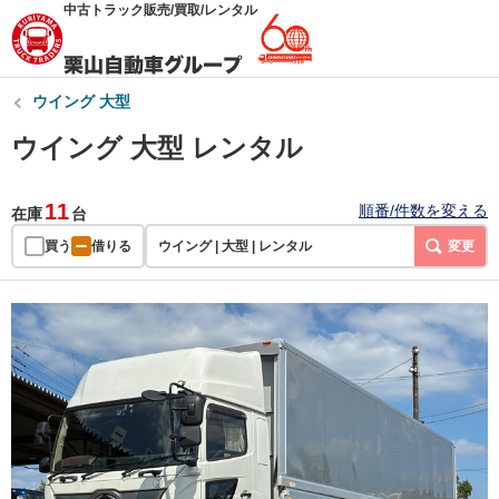
中古トラック販売/買取/レンタル
ウイング 大型
ウイング 大型 レンタル
11
順番/件数を変える
在庫
台
買う
借りる
ウイング | 大型 | レンタル
変更