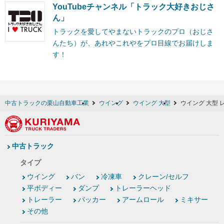
YouTubeチャンネル「トラック大好きおじさ
ん」
トラックを愛してやまないトラックのプロ（おじさ
んたち）が、あれやこれやをプロ目線でお届けしま
す！
中古トラックの栗山自動車工業
ウイング
ウイング 大型
ウイング 大型 
中古トラック
タイプ
ウイング
バン
冷凍車
クレーン/セルフ
平ボディー
ダンプ
トレーラーヘッド
トレーラー
パッカー
アームロール
ミキサー
その他