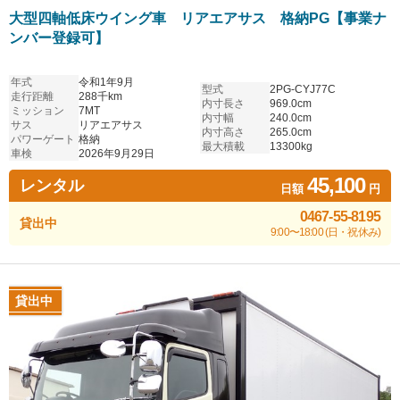
大型四軸低床ウイング車 リアエアサス 格納PG【事業ナ
ンバー登録可】
年式
令和1年9月
型式
2PG-CYJ77C
走行距離
288千km
内寸長さ
969.0cm
ミッション
7MT
内寸幅
240.0cm
サス
リアエアサス
内寸高さ
265.0cm
パワーゲート
格納
最大積載
13300kg
車検
2026年9月29日
45,100
レンタル
日額
円
0467-55-8195
貸出中
9:00〜18:00 (日・祝休み)
貸出中