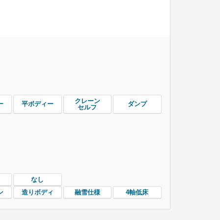
クレーン
ー
平ボディー
ダンプ
セルフ
なし
ン
造りボディ
融雪仕様
4軸低床