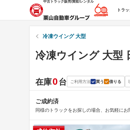
中古トラック販売/買取/レンタル
トラッ
冷凍ウイング 大型
冷凍ウイング 大型 
0
在庫
台
ご利用方法
買う
借りる
ご成約済
同様のトラックをお探しの場合、お気軽にお