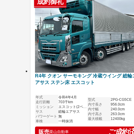
成約御礼
R4年 クオン サーモキング 冷蔵ウイング 総輪
アサス ステン床 エスコット
年式
令和4年4月
型式
2PG-CG5CE
走行距離
703千km
内寸長さ
956.0cm
ミッション
エスコット(2ペダル)
内寸幅
240.0cm
サス
総輪エアサス
内寸高さ
263.0cm
パワーゲート
無
最大積載
12400kg
車検
一時抹消
ご成約
販売
栗山自動車