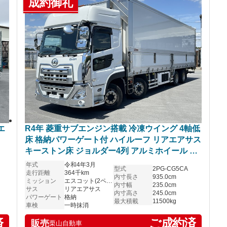
成約御礼
エ
R4年 菱重サブエンジン搭載 冷凍ウイング 4軸低
床 格納パワーゲート付 ハイルーフ リアエアサス
キーストン床 ジョルダー4列 アルミホイール UD
クオン
年式
令和4年3月
型式
2PG-CG5CA
走行距離
364千km
内寸長さ
935.0cm
ミッション
エスコット(2ペダル)
内寸幅
235.0cm
サス
リアエアサス
内寸高さ
245.0cm
パワーゲート
格納
最大積載
11500kg
車検
一時抹消
済
ご成約済
販売
栗山自動車