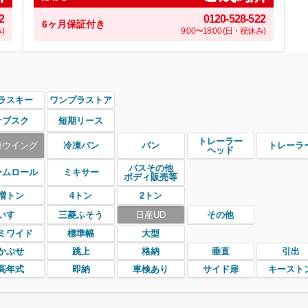
2
0120-528-522
6ヶ月保証付き
)
9:00〜18:00 (日・祝休み)
ラスキー
ワンプラストア
サブスク
短期リース
トレーラー
凍ウイング
冷凍バン
バン
トレーラ
ヘッド
バスその他
ームロール
ミキサー
ボディ販売等
増トン
4トン
2トン
いすゞ
三菱ふそう
日産UD
その他
ミワイド
標準幅
大型
かぶせ
跳上
格納
垂直
引出
高年式
即納
車検あり
サイド扉
キースト