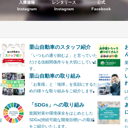
入庫速報
レンタリース
公式
Instagram
Instagram
Facebook
栗山自動車のスタッフ紹介
ん
イ
「いつもの通り頼むよ」と言っていた
だける信頼関係作りを大切にしていま
す。
栗山自動車の取り組み
山
「お客様」と「地球」を笑顔にするた
めの様々な取り組みをご紹介します。
ま
「SDGs」への取り組み
貧困対策や環境保全をはじめとした
SDGs(持続可能な開発目標)への取組
現
をご紹介いたします。