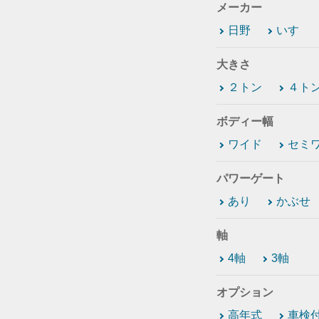
メーカー
日野
いすゞ
大きさ
２トン
４ト
ボディー幅
ワイド
セミ
パワーゲート
あり
かぶせ
軸
4軸
3軸
オプション
高年式
車検