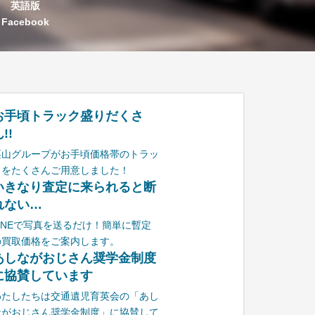
英語版
Facebook
お手頃トラック盛りだくさ
!!
栗山グループがお手頃価格帯のトラッ
クをたくさんご用意しました！
いきなり査定に来られると断
れない…
LINEで写真を送るだけ！簡単に暫定
の買取価格をご案内します。
あしながおじさん奨学金制度
に協賛しています
わたしたちは交通遺児育英会の「あし
ながおじさん奨学金制度」に協賛して