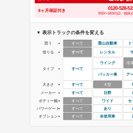
0120-528-52
6ヶ月保証付き
9:00〜18:00 (日・祝休み
▼ 表示トラックの条件を変える
買う
栗山自動車
ト
すべて
借りる
レンタル
すべて
ウイング
冷
タイプ
すべて
パッカー車
ア
大きさ
大型
すべて
メーカー
日野
すべて
ボディー幅
ワイド
セ
すべて
パワーゲート
あり
すべて
オプション
未使用車
すべて