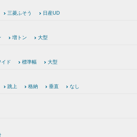
三菱ふそう
日産UD
ン
増トン
大型
ワイド
標準幅
大型
跳上
格納
垂直
なし
付