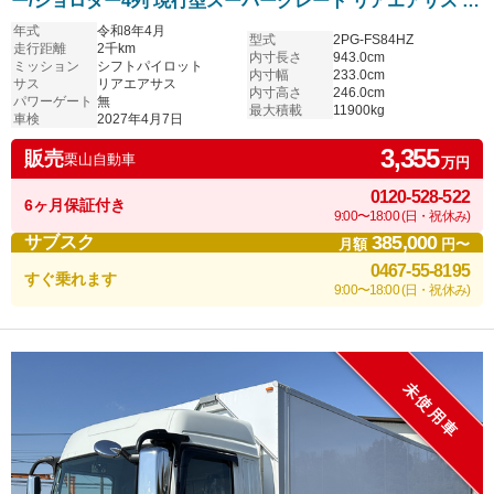
ー/ジョロダー4列 現行型スーパーグレート リアエアサス ア
ルミホイール シフトパイロット 6R20エンジン 車検付き
年式
令和8年4月
型式
2PG-FS84HZ
走行距離
2千km
内寸長さ
943.0cm
ミッション
シフトパイロット
内寸幅
233.0cm
サス
リアエアサス
内寸高さ
246.0cm
パワーゲート
無
最大積載
11900kg
車検
2027年4月7日
3,355
販売
栗山自動車
万円
0120-528-522
6ヶ月保証付き
9:00〜18:00 (日・祝休み)
385,000
サブスク
月額
円〜
0467-55-8195
すぐ乗れます
9:00〜18:00 (日・祝休み)
未使用車