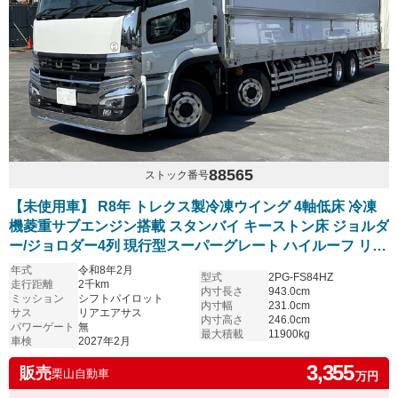
88565
ストック番号
【未使用車】 R8年 トレクス製冷凍ウイング 4軸低床 冷凍
機菱重サブエンジン搭載 スタンバイ キーストン床 ジョルダ
ー/ジョロダー4列 現行型スーパーグレート ハイルーフ リア
エアサス アルミホイール シフトパイロット 6R20エンジン
年式
令和8年2月
型式
2PG-FS84HZ
車検付き
走行距離
2千km
内寸長さ
943.0cm
ミッション
シフトパイロット
内寸幅
231.0cm
サス
リアエアサス
内寸高さ
246.0cm
パワーゲート
無
最大積載
11900kg
車検
2027年2月
3,355
販売
栗山自動車
万円