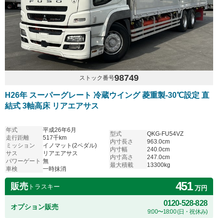
98749
ストック番号
H26年 スーパーグレート 冷蔵ウイング 菱重製-30℃設定 直
結式 3軸高床 リアエアサス
年式
平成26年6月
型式
QKG-FU54VZ
走行距離
517千km
内寸長さ
963.0cm
ミッション
イノマット(2ペダル)
内寸幅
240.0cm
サス
リアエアサス
内寸高さ
247.0cm
パワーゲート
無
最大積載
13300kg
車検
一時抹消
451
販売
トラスキー
万円
0120-528-828
オプション販売
9:00〜18:00 (日・祝休み)