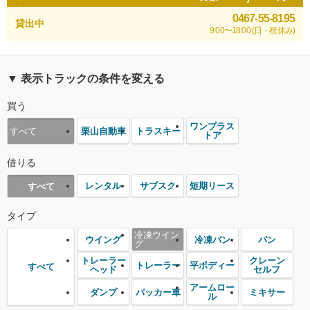
0467-55-8195
貸出中
9:00〜18:00 (日・祝休み)
▼ 表示トラックの条件を変える
買う
ワンプラス
栗山自動車
トラスキー
すべて
トア
借りる
レンタル
サブスク
短期リース
すべて
タイプ
冷凍ウイン
ウイング
冷凍バン
バン
グ
トレーラー
クレーン
トレーラー
平ボディー
すべて
ヘッド
セルフ
アームロー
ダンプ
パッカー車
ミキサー
ル