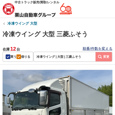
中古トラック販売/買取/レンタル
冷凍ウイング 大型
冷凍ウイング 大型 三菱ふそう
12
順番/件数を変える
在庫
台
買う
借りる
冷凍ウイング | 大型 | 三菱ふそう
変更