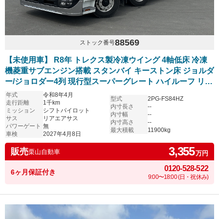
88569
ストック番号
【未使用車】 R8年 トレクス製冷凍ウイング 4軸低床 冷凍
機菱重サブエンジン搭載 スタンバイ キーストン床 ジョルダ
ー/ジョロダー4列 現行型スーパーグレート ハイルーフ リア
エアサス アルミホイール シフトパイロット 6R20エンジン
年式
令和8年4月
型式
2PG-FS84HZ
車検付き プレミアムライン 内装レッド
走行距離
1千km
内寸長さ
--
ミッション
シフトパイロット
内寸幅
--
サス
リアエアサス
内寸高さ
--
パワーゲート
無
最大積載
11900kg
車検
2027年4月8日
3,355
販売
栗山自動車
万円
0120-528-522
6ヶ月保証付き
9:00〜18:00 (日・祝休み)