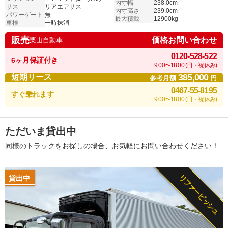
内寸幅
238.0cm
サス
リアエアサス
内寸高さ
239.0cm
パワーゲート
無
最大積載
12900kg
車検
一時抹消
販売
価格お問い合わせ
栗山自動車
0120-528-522
6ヶ月保証付き
9:00〜18:00 (日・祝休み)
385,000
短期リース
参考月額
円
0467-55-8195
すぐ乗れます
9:00〜18:00 (日・祝休み)
ただいま貸出中
同様のトラックをお探しの場合、お気軽にお問い合わせください！
リファービッシュ
貸出中