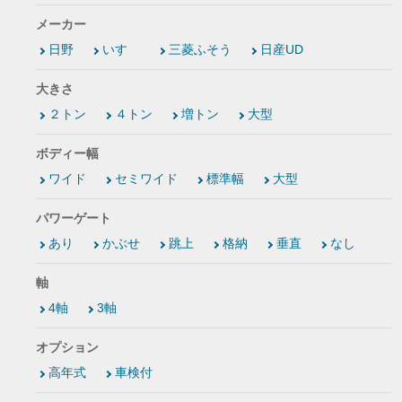
メーカー
日野
いすゞ
三菱ふそう
日産UD
大きさ
２トン
４トン
増トン
大型
ボディー幅
ワイド
セミワイド
標準幅
大型
パワーゲート
あり
かぶせ
跳上
格納
垂直
なし
軸
4軸
3軸
オプション
高年式
車検付