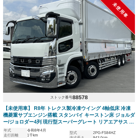
未使用車
88578
ストック番号
【未使用車】 R8年 トレクス製冷凍ウイング 4軸低床 冷凍
機菱重サブエンジン搭載 スタンバイ キーストン床 ジョルダ
ー/ジョロダー4列 現行型スーパーグレート リアエアサス ア
ルミホイール シフトパイロット 6R20エンジン 車検付き
年式
令和8年4月
型式
2PG-FS84HZ
走行距離
1千km
内寸長さ
943.0cm