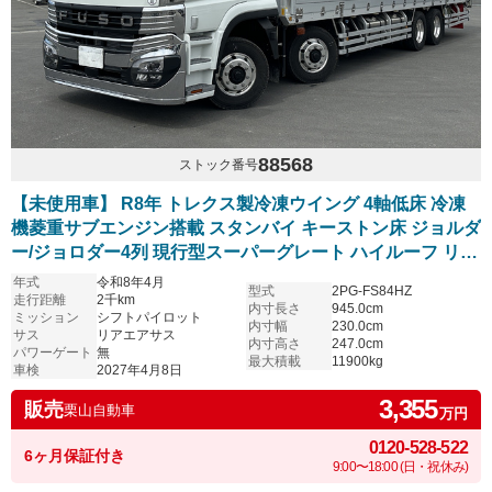
88568
ストック番号
【未使用車】 R8年 トレクス製冷凍ウイング 4軸低床 冷凍
機菱重サブエンジン搭載 スタンバイ キーストン床 ジョルダ
ー/ジョロダー4列 現行型スーパーグレート ハイルーフ リア
エアサス アルミホイール シフトパイロット 6R20エンジン
年式
令和8年4月
型式
2PG-FS84HZ
車検付き プレミアムライン 内装レッド
走行距離
2千km
内寸長さ
945.0cm
ミッション
シフトパイロット
内寸幅
230.0cm
サス
リアエアサス
内寸高さ
247.0cm
パワーゲート
無
最大積載
11900kg
車検
2027年4月8日
3,355
販売
栗山自動車
万円
0120-528-522
6ヶ月保証付き
9:00〜18:00 (日・祝休み)