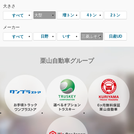
大きさ
大型
増トン
4トン
2トン
すべて
メーカー
日野
いすゞ
三菱ふそう
日産UD
すべて
栗山自動車グループ