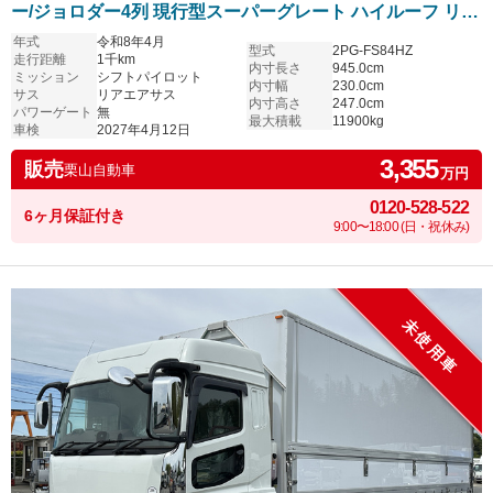
ー/ジョロダー4列 現行型スーパーグレート ハイルーフ リア
エアサス アルミホイール シフトパイロット 6R20エンジン
年式
令和8年4月
型式
2PG-FS84HZ
車検付き プレミアムライン 内装レッド
走行距離
1千km
内寸長さ
945.0cm
ミッション
シフトパイロット
内寸幅
230.0cm
サス
リアエアサス
内寸高さ
247.0cm
パワーゲート
無
最大積載
11900kg
車検
2027年4月12日
3,355
販売
栗山自動車
万円
0120-528-522
6ヶ月保証付き
9:00〜18:00 (日・祝休み)
未使用車