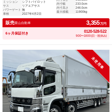
ミッション
シフトパイロット
内寸幅
233.0cm
サス
リアエアサス
内寸高さ
246.0cm
パワーゲート
無
最大積載
11900kg
車検
2027年4月2日
3,355
販売
栗山自動車
万円
0120-528-522
6ヶ月保証付き
9:00〜18:00 (日・祝休み)
未使用車