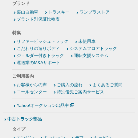
ブランド
栗山自動車
トラスキー
ワンプラストア
ブランド別保証比較表
特集
リファービッシュトラック
未使用車
こだわりの造りボディ
システムフロアトラック
ジョルダー付きトラック
運転支援システム
運送業のM&Aサポート
ご利用案内
お客様からの声
ご購入の流れ
よくあるご質問
コールセンター
特別優先ご案内サービス
Yahoo!オークション出品中
中古トラック部品
タイプ
エンジン
ミッション
デフ
キャビン