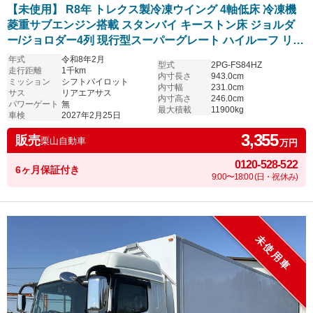
【未使用】 R8年 トレクス製冷凍ウイング 4軸低床 冷凍機
菱重サブエンジン搭載 スタンバイ キーストン床 ジョルダ
ー/ジョロダー4列 現行型スーパーグレート ハイルーフ リア
エアサス アルミホイール シフトパイロット 6R20エンジン
年式
令和8年2月
型式
2PG-FS84HZ
車検付き
走行距離
1千km
内寸長さ
943.0cm
ミッション
シフトパイロット
内寸幅
231.0cm
サス
リアエアサス
内寸高さ
246.0cm
パワーゲート
無
最大積載
11900kg
車検
2027年2月25日
3,355
販売
栗山自動車
万円
0120-528-522
6ヶ月保証付き
9:00〜18:00 (日・祝休み)
未使用車