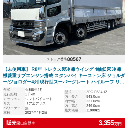
88567
ストック番号
【未使用車】 R8年 トレクス製冷凍ウイング 4軸低床 冷凍
機菱重サブエンジン搭載 スタンバイ キーストン床 ジョルダ
ー/ジョロダー4列 現行型スーパーグレート ハイルーフ リア
エアサス アルミホイール シフトパイロット 6R20エンジン
年式
令和8年4月
型式
2PG-FS84HZ
車検付き
走行距離
1千km
内寸長さ
943.0cm
ミッション
シフトパイロット
内寸幅
231.0cm
サス
リアエアサス
内寸高さ
246.0cm
パワーゲート
無
最大積載
11900kg
車検
2027年4月2日
3,355
販売
栗山自動車
万円