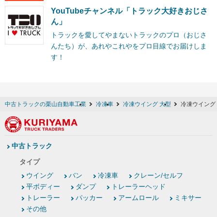
YouTubeチャンネル「トラック大好きおじさ
ん」
トラックを愛してやまないトラックのプロ（おじさ
んたち）が、あれやこれやをプロ目線でお届けしま
す！
中古トラックの栗山自動車工業
冷凍車
冷凍ウイング 大型
冷凍ウイング
中古トラック
タイプ
ウイング
バン
冷凍車
クレーン/セルフ
平ボディー
ダンプ
トレーラーヘッド
トレーラー
パッカー
アームロール
ミキサー
その他