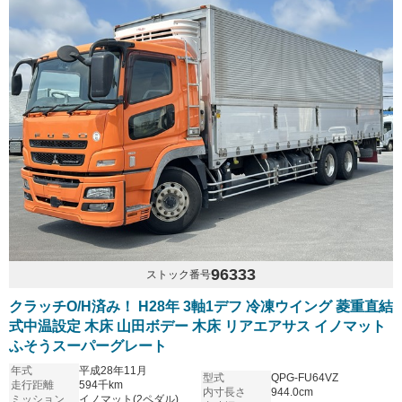
96333
ストック番号
クラッチO/H済み！ H28年 3軸1デフ 冷凍ウイング 菱重直結
式中温設定 木床 山田ボデー 木床 リアエアサス イノマット
ふそうスーパーグレート
年式
平成28年11月
型式
QPG-FU64VZ
走行距離
594千km
内寸長さ
944.0cm
ミッション
イノマット(2ペダル)