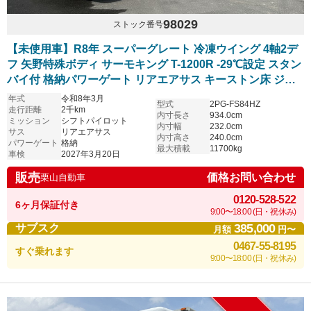
98029
ストック番号
【未使用車】R8年 スーパーグレート 冷凍ウイング 4軸2デ
フ 矢野特殊ボディ サーモキング T-1200R -29℃設定 スタン
バイ付 格納パワーゲート リアエアサス キーストン床 ジョ
ルダー/ジョロダー4列 シフトパイロット 車検付
年式
令和8年3月
型式
2PG-FS84HZ
走行距離
2千km
内寸長さ
934.0cm
ミッション
シフトパイロット
内寸幅
232.0cm
サス
リアエアサス
内寸高さ
240.0cm
パワーゲート
格納
最大積載
11700kg
車検
2027年3月20日
販売
価格お問い合わせ
栗山自動車
0120-528-522
6ヶ月保証付き
9:00〜18:00 (日・祝休み)
385,000
サブスク
月額
円〜
0467-55-8195
すぐ乗れます
9:00〜18:00 (日・祝休み)