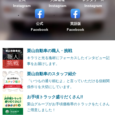
Instagram
Instagram
Instagram
公式
英語版
Facebook
Facebook
栗山自動車の職人・挑戦
キラリと光る逸材にフォーカスしたインタビュー記
事をお届けします。
栗山自動車のスタッフ紹介
「いつもの通り頼むよ」と言っていただける信頼関
係作りを大切にしています。
お手頃トラック盛りだくさん!!
栗山グループがお手頃価格帯のトラックをたくさん
ご用意しました！