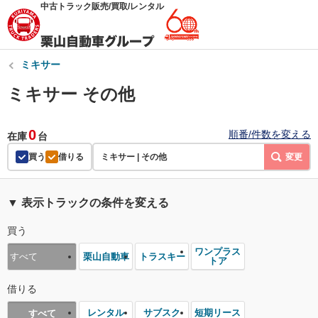
中古トラック販売/買取/レンタル
ミキサー
ミキサー その他
0
順番/件数を変える
在庫
台
買う
借りる
ミキサー | その他
変更
▼ 表示トラックの条件を変える
買う
ワンプラス
栗山自動車
トラスキー
すべて
トア
借りる
レンタル
サブスク
短期リース
すべて