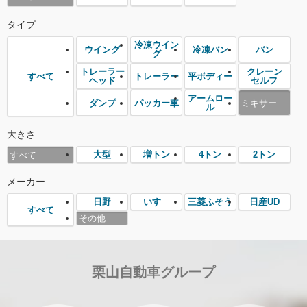
タイプ
冷凍ウイン
ウイング
冷凍バン
バン
グ
トレーラー
クレーン
トレーラー
平ボディー
すべて
ヘッド
セルフ
アームロー
ダンプ
パッカー車
ミキサー
ル
大きさ
大型
増トン
4トン
2トン
すべて
メーカー
日野
いすゞ
三菱ふそう
日産UD
すべて
その他
栗山自動車グループ