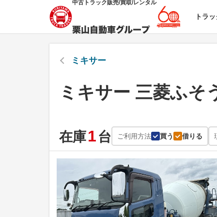
中古トラック販売/買取/レンタル
トラッ
ミキサー
ミキサー 三菱ふそ
1
在庫
台
ご利用方法
買う
借りる