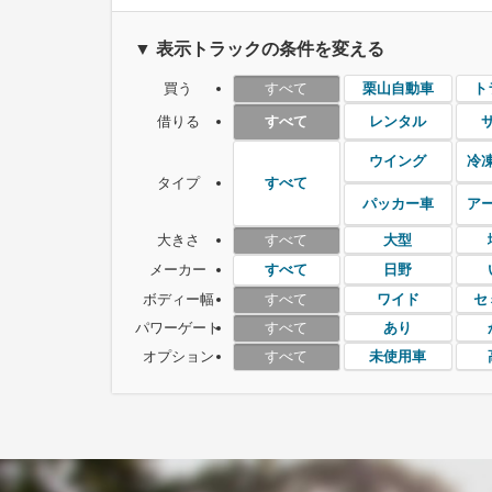
▼ 表示トラックの条件を変える
買う
栗山自動車
ト
すべて
借りる
レンタル
すべて
ウイング
冷
タイプ
すべて
パッカー車
ア
大きさ
大型
すべて
メーカー
日野
すべて
ボディー幅
ワイド
セ
すべて
パワーゲート
あり
すべて
オプション
未使用車
すべて