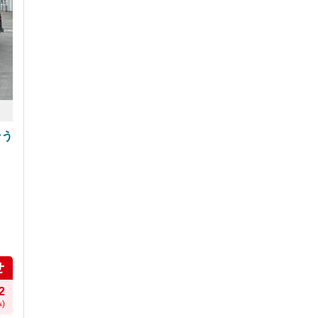
そう
き
せ
2
)