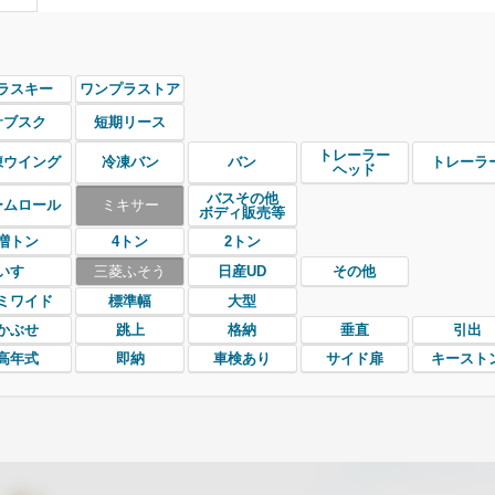
ラスキー
ワンプラストア
サブスク
短期リース
トレーラー
凍ウイング
冷凍バン
バン
トレーラ
ヘッド
バスその他
ームロール
ミキサー
ボディ販売等
増トン
4トン
2トン
いすゞ
三菱ふそう
日産UD
その他
ミワイド
標準幅
大型
かぶせ
跳上
格納
垂直
引出
高年式
即納
車検あり
サイド扉
キースト