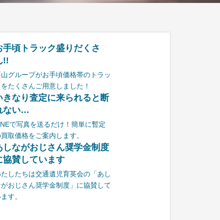
お手頃トラック盛りだくさ
!!
栗山グループがお手頃価格帯のトラッ
クをたくさんご用意しました！
いきなり査定に来られると断
れない…
LINEで写真を送るだけ！簡単に暫定
の買取価格をご案内します。
あしながおじさん奨学金制度
に協賛しています
わたしたちは交通遺児育英会の「あし
ながおじさん奨学金制度」に協賛して
います。