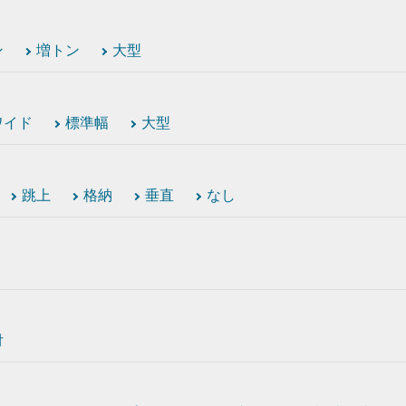
ン
増トン
大型
ワイド
標準幅
大型
跳上
格納
垂直
なし
付