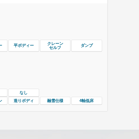
クレーン
ー
平ボディー
ダンプ
セルフ
なし
ン
造りボディ
融雪仕様
4軸低床