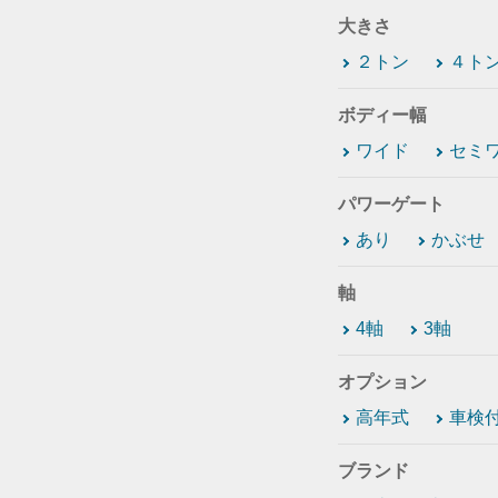
大きさ
２トン
４ト
ボディー幅
ワイド
セミ
パワーゲート
あり
かぶせ
軸
4軸
3軸
オプション
高年式
車検
ブランド