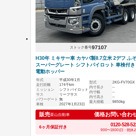
97107
ストック番号
H30年 ミキサー車 カヤバ製8.7立米 2デフ ふ
スーパーグレート シフトパイロット 車検付
電動ホッパー
年式
平成30年1月
型式
2KG-FV70GX
走行距離
174千km
内寸長さ
--
ミッション
シフトパイロット
内寸幅
--
サス
リーフサス
内寸高さ
--
パワーゲート
無
最大積載
9850kg
車検
2027年1月23日
価格お問い合わ
販売
栗山自動車
0120-528-52
6ヶ月保証付き
9:00〜18:00 (日・祝休み