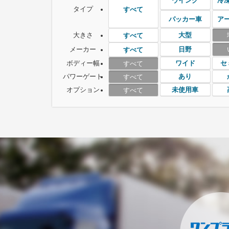
ウイング
冷
タイプ
すべて
パッカー車
ア
大きさ
大型
すべて
メーカー
日野
すべて
ボディー幅
ワイド
セ
すべて
パワーゲート
あり
すべて
オプション
未使用車
すべて