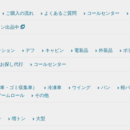
ご購入の流れ
よくあるご質問
コールセンター
ション出品中
ッション
デフ
キャビン
電装品
外装品
ボ
お探し代行
コールセンター
車・ゴミ収集車）
冷凍車
ウイング
バン
軽バ
アームロール
その他
ン
増トン
大型