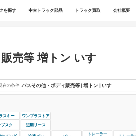
クを探す
中古トラック部品
トラック買取
会社概要
販売等 増トン いすゞ
現在の条件
バスその他・ボディ販売等 | 増トン | いすゞ
ラスキー
ワンプラストア
サブスク
短期リース
トレーラー