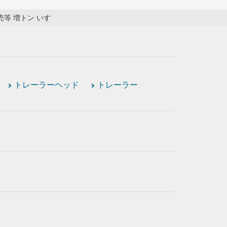
等 増トン いすゞ
トレーラーヘッド
トレーラー