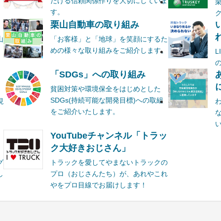
だける信頼関係作りを大切にしていま
す。
栗山自動車の取り組み
山
「お客様」と「地球」を笑顔にするた
めの様々な取り組みをご紹介します。
ま
「SDGs」への取り組み
貧困対策や環境保全をはじめとした
SDGs(持続可能な開発目標)への取組
現
をご紹介いたします。
YouTubeチャンネル「トラッ
ク大好きおじさん」
グ
トラックを愛してやまないトラックの
し
プロ（おじさんたち）が、あれやこれ
やをプロ目線でお届けします！