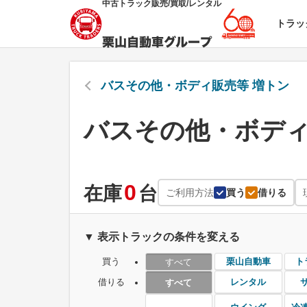
中古トラック販売/買取/レンタル
トラッ
バスその他・ボディ販売等 増トン
バスその他・ボディ
0
在庫
台
ご利用方法
買う
借りる
▼ 表示トラックの条件を変える
買う
栗山自動車
ト
すべて
借りる
レンタル
すべて