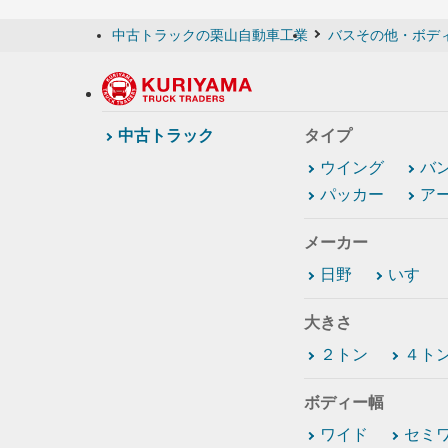
中古トラックの栗山自動車工業
バスその他・ボデ
中古トラック
タイプ
ウイング
バ
パッカー
ア
メーカー
日野
いすゞ
大きさ
２トン
４ト
ボディー幅
ワイド
セミ