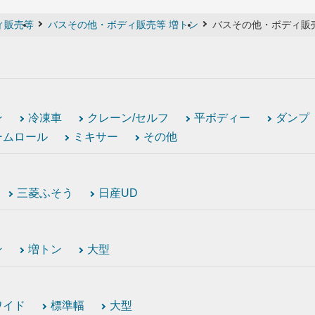
ィ販売等
バスその他・ボディ販売等 増トン
バスその他・ボディ販売
ン
冷凍車
クレーン/セルフ
平ボディー
ダンプ
ームロール
ミキサー
その他
三菱ふそう
日産UD
ン
増トン
大型
ワイド
標準幅
大型