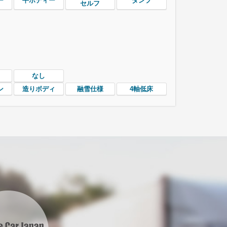
ー
平ボディー
ダンプ
セルフ
なし
ン
造りボディ
融雪仕様
4軸低床