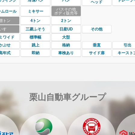
凍ウイング
冷凍バン
バン
トレーラ
ヘッド
バスその他
ームロール
ミキサー
ボディ販売等
増トン
4トン
2トン
いすゞ
三菱ふそう
日産UD
その他
ミワイド
標準幅
大型
かぶせ
跳上
格納
垂直
引出
高年式
即納
車検あり
サイド扉
キースト
栗山自動車グループ