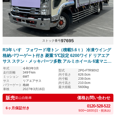
97695
ストック番号
R3年 いすゞフォワード増トン（積載5.6ｔ） 冷凍ウイング
格納パワーゲート付き 菱重⁻5℃設定 6200ワイド リアエア
サス ステン・メッキパーツ多数 アルミホイール 6速マニュ
アル 車検付き
年式
令和3年3月
型式
2PG-FTR90V2
走行距離
349千km
内寸長さ
626.0cm
ミッション
6MT
内寸幅
239.0cm
サス
リアエアサス
内寸高さ
210.0cm
パワーゲート
格納
最大積載
5600kg
車検
2027年3月16日
販売
価格お問い合わせ
栗山自動車
0120-528-522
6ヶ月保証付き
9:00〜18:00 (日・祝休み)