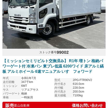
99002
ストック番号
【ミッションセミリビルト交換済み】 R1年 増トン 格納パ
ワーゲート付 冷凍バン 東プレ低温 6200ワイド 床アルミ縞
板 アルミホイール 6速マニュアル いすゞフォワード
年式
令和1年7月
型式
2PG-FTR90V2
走行距離
347千km
内寸長さ
616.0cm
ミッション
6MT
内寸幅
228.0cm
サス
リアエアサス
内寸高さ
200.0cm
パワーゲート
格納
最大積載
7100kg
車検
一時抹消
販売
価格お問い合わせ
栗山自動車