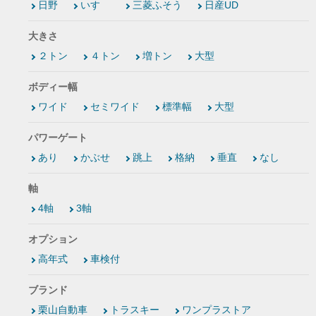
日野
いすゞ
三菱ふそう
日産UD
大きさ
２トン
４トン
増トン
大型
ボディー幅
ワイド
セミワイド
標準幅
大型
パワーゲート
あり
かぶせ
跳上
格納
垂直
なし
軸
4軸
3軸
オプション
高年式
車検付
ブランド
栗山自動車
トラスキー
ワンプラストア