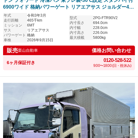
トン フォワード 冷凍バン 東プレ製-30℃設定 スタンバイ付
6900ワイド 格納パワーゲート リアエアサス ジョルダー4列
縞板アルミ床 車検付
年式
令和3年3月
型式
2PG-FTR90V2
走行距離
465千km
内寸長さ
694.0cm
ミッション
6MT
内寸幅
228.0cm
サス
リアエアサス
内寸高さ
226.0cm
パワーゲート
格納
最大積載
5800kg
車検
2026年9月15日
販売
価格お問い合わせ
栗山自動車
0120-528-522
6ヶ月保証付き
9:00〜18:00 (日・祝休み)