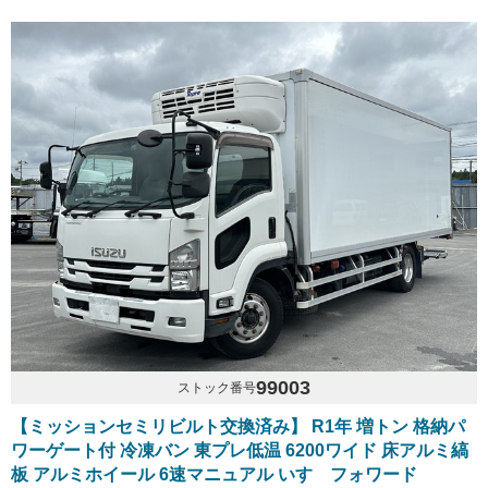
99003
ストック番号
【ミッションセミリビルト交換済み】 R1年 増トン 格納パ
ワーゲート付 冷凍バン 東プレ低温 6200ワイド 床アルミ縞
板 アルミホイール 6速マニュアル いすゞフォワード