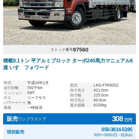
97560
ストック番号
積載8.1トン 平アルミブロック ターボ240馬力マニュアル6
速 いすゞフォワード
年式
平成24年1月
型式
LKG-FTR90S2
走行距離
592千km
内寸長さ
621.0cm
ミッション
6MT
内寸幅
225.0cm
サス
リーフサス
内寸高さ
60.0cm
パワーゲート
無
最大積載
8100kg
車検
一時抹消
308
販売
ワンプラストア
万円
050-3614-5395
現状販売
9:00〜18:00 (日・祝休み)