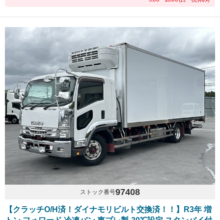
97408
ストック番号
【クラッチO/H済！ダイナモリビルト交換済！！】R3年 増