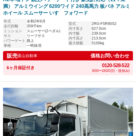
満） アルミウイング 6200ワイド 240高馬力 板バネ アルミ
ホイール スムーサー いすゞフォワード
年式
令和2年6月
型式
2RG-FSR90S2
走行距離
359千km
内寸長さ
627.0cm
ミッション
スムーサー(2ペダル)
内寸幅
239.0cm
サス
リーフサス
内寸高さ
213.0cm
パワーゲート
跳上
最大積載
5100kg
車検
一時抹消
販売
価格お問い合わせ
栗山自動車
0120-528-522
6ヶ月保証付き
9:00〜18:00 (日・祝休み)