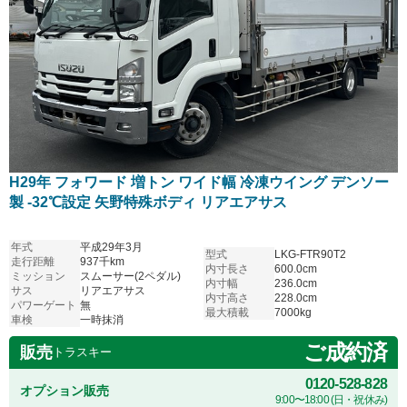
H29年 フォワード 増トン ワイド幅 冷凍ウイング デンソー
製 -32℃設定 矢野特殊ボディ リアエアサス
年式
平成29年3月
型式
LKG-FTR90T2
走行距離
937千km
内寸長さ
600.0cm
ミッション
スムーサー(2ペダル)
内寸幅
236.0cm
サス
リアエアサス
内寸高さ
228.0cm
パワーゲート
無
最大積載
7000kg
車検
一時抹消
ご成約済
販売
トラスキー
0120-528-828
オプション販売
9:00〜18:00 (日・祝休み)