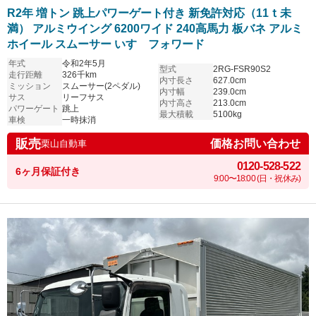
R2年 増トン 跳上パワーゲート付き 新免許対応（11ｔ未
満） アルミウイング 6200ワイド 240高馬力 板バネ アルミ
ホイール スムーサー いすゞフォワード
年式
令和2年5月
型式
2RG-FSR90S2
走行距離
326千km
内寸長さ
627.0cm
ミッション
スムーサー(2ペダル)
内寸幅
239.0cm
サス
リーフサス
内寸高さ
213.0cm
パワーゲート
跳上
最大積載
5100kg
車検
一時抹消
販売
価格お問い合わせ
栗山自動車
0120-528-522
6ヶ月保証付き
9:00〜18:00 (日・祝休み)