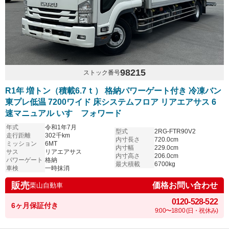
98215
ストック番号
R1年 増トン（積載6.7ｔ） 格納パワーゲート付き 冷凍バン
東プレ低温 7200ワイド 床システムフロア リアエアサス 6
速マニュアル いすゞフォワード
年式
令和1年7月
型式
2RG-FTR90V2
走行距離
302千km
内寸長さ
720.0cm
ミッション
6MT
内寸幅
229.0cm
サス
リアエアサス
内寸高さ
206.0cm
パワーゲート
格納
最大積載
6700kg
車検
一時抹消
販売
価格お問い合わせ
栗山自動車
0120-528-522
6ヶ月保証付き
9:00〜18:00 (日・祝休み)