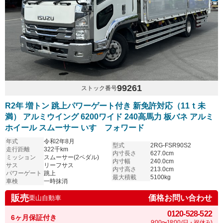
99261
ストック番号
R2年 増トン 跳上パワーゲート付き 新免許対応（11ｔ未
満） アルミウイング 6200ワイド 240高馬力 板バネ アルミ
ホイール スムーサー いすゞフォワード
年式
令和2年8月
型式
2RG-FSR90S2
走行距離
322千km
内寸長さ
627.0cm
ミッション
スムーサー(2ペダル)
内寸幅
240.0cm
サス
リーフサス
内寸高さ
213.0cm
パワーゲート
跳上
最大積載
5100kg
車検
一時抹消
販売
価格お問い合わせ
栗山自動車
0120-528-522
6ヶ月保証付き
9:00〜18:00 (日・祝休み)