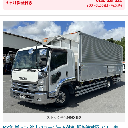
0120-528-522
6ヶ月保証付き
9:00〜18:00 (日・祝休み)
99262
ストック番号
R2年 増トン 跳上パワーゲート付き 新免許対応（11ｔ未