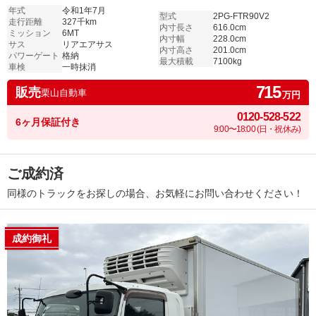
年式
令和1年7月
型式
2PG-FTR90V2
走行距離
327千km
内寸長さ
616.0cm
ミッション
6MT
内寸幅
228.0cm
サス
リアエアサス
内寸高さ
201.0cm
パワーゲート
格納
最大積載
7100kg
車検
一時抹消
715
販売
栗山自動車
万円
0120-528-522
6ヶ月保証付き
9:00〜18:00 (日・祝休み)
ご成約済
同様のトラックをお探しの場合、お気軽にお問い合わせください！
成約御礼