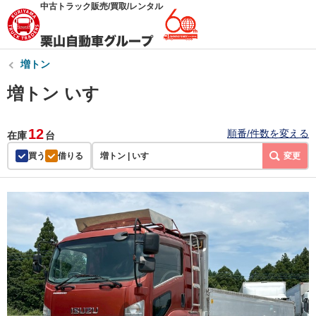
中古トラック販売/買取/レンタル
増トン
増トン いすゞ
12
順番/件数を変える
在庫
台
買う
借りる
増トン | いすゞ
変更