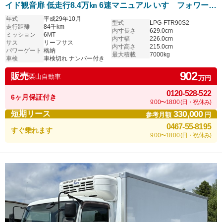
イド観音扉 低走行8.4万㎞ 6速マニュアル いすゞフォワード
塗装仕上げ済
年式
平成29年10月
型式
LPG-FTR90S2
走行距離
84千km
内寸長さ
629.0cm
ミッション
6MT
内寸幅
226.0cm
サス
リーフサス
内寸高さ
215.0cm
パワーゲート
格納
最大積載
7000kg
車検
車検切れ ナンバー付き
902
販売
栗山自動車
万円
0120-528-522
6ヶ月保証付き
9:00〜18:00 (日・祝休み)
330,000
短期リース
参考月額
円
0467-55-8195
すぐ乗れます
9:00〜18:00 (日・祝休み)