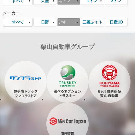
大型
増トン
4トン
2トン
すべて
メーカー
日野
いすゞ
三菱ふそう
日産UD
すべて
栗山自動車グループ