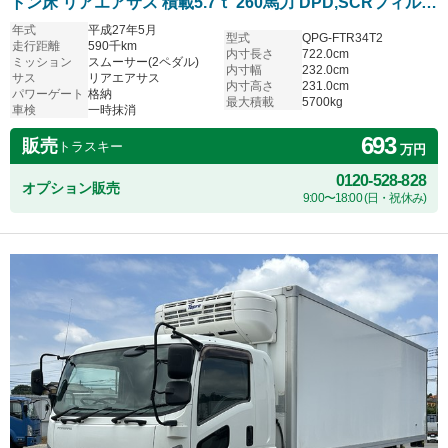
トン床 リアエアサス 積載5.7ｔ 260馬力 DPD,SCRフィルタ
ーリビルト交換済
年式
平成27年5月
型式
QPG-FTR34T2
走行距離
590千km
内寸長さ
722.0cm
ミッション
スムーサー(2ペダル)
内寸幅
232.0cm
サス
リアエアサス
内寸高さ
231.0cm
パワーゲート
格納
最大積載
5700kg
車検
一時抹消
693
販売
トラスキー
万円
0120-528-828
オプション販売
9:00〜18:00 (日・祝休み)