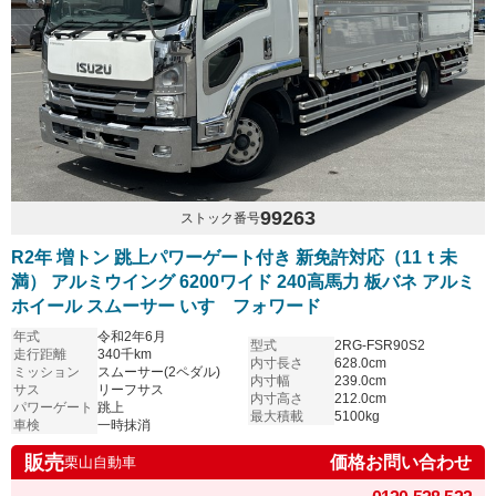
99263
ストック番号
R2年 増トン 跳上パワーゲート付き 新免許対応（11ｔ未
満） アルミウイング 6200ワイド 240高馬力 板バネ アルミ
ホイール スムーサー いすゞフォワード
年式
令和2年6月
型式
2RG-FSR90S2
走行距離
340千km
内寸長さ
628.0cm
ミッション
スムーサー(2ペダル)
内寸幅
239.0cm
サス
リーフサス
内寸高さ
212.0cm
パワーゲート
跳上
最大積載
5100kg
車検
一時抹消
販売
価格お問い合わせ
栗山自動車