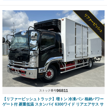
リファービッシュ
96811
ストック番号
【リファービッシュトラック】増トン 冷凍バン 格納パワー
ゲート付 菱重低温 スタンバイ 6300ワイド リアエアサス サ