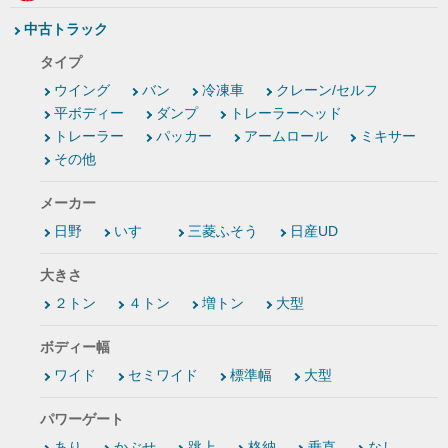
中古トラック
タイプ
ウイング
バン
冷凍車
クレーン/セルフ
平ボディー
ダンプ
トレーラーヘッド
トレーラー
パッカー
アームロール
ミキサー
その他
メーカー
日野
いすゞ
三菱ふそう
日産UD
大きさ
２トン
４トン
増トン
大型
ボディー幅
ワイド
セミワイド
標準幅
大型
パワーゲート
あり
かぶせ
跳上
格納
垂直
なし