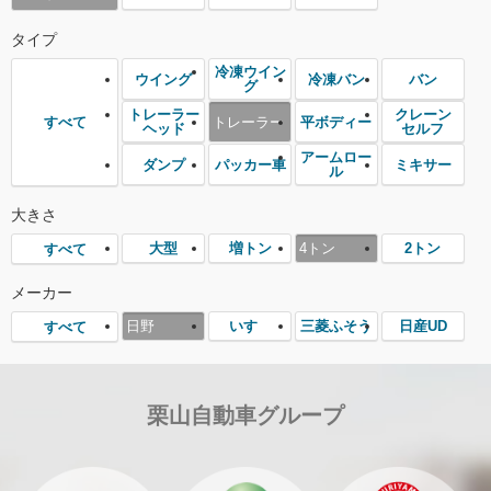
タイプ
冷凍ウイン
ウイング
冷凍バン
バン
グ
トレーラー
クレーン
トレーラー
平ボディー
すべて
ヘッド
セルフ
アームロー
ダンプ
パッカー車
ミキサー
ル
大きさ
大型
増トン
4トン
2トン
すべて
メーカー
日野
いすゞ
三菱ふそう
日産UD
すべて
栗山自動車グループ