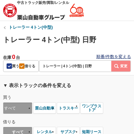
中古トラック販売/買取/レンタル
トレーラー 4トン(中型)
トレーラー 4トン(中型) 日野
0
順番/件数を変える
在庫
台
買う
借りる
トレーラー | 4トン(中型) | 日野
変更
▼ 表示トラックの条件を変える
買う
ワンプラス
栗山自動車
トラスキー
すべて
トア
借りる
レンタル
サブスク
短期リース
すべて