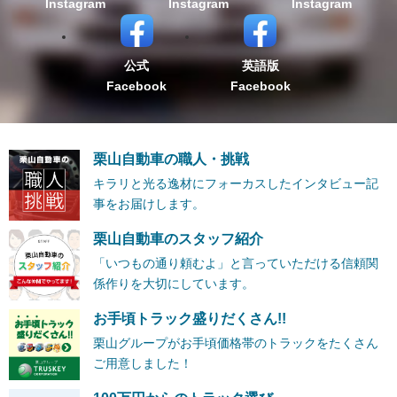
Instagram
Instagram
Instagram
公式
英語版
Facebook
Facebook
栗山自動車の職人・挑戦
キラリと光る逸材にフォーカスしたインタビュー記
事をお届けします。
栗山自動車のスタッフ紹介
「いつもの通り頼むよ」と言っていただける信頼関
係作りを大切にしています。
お手頃トラック盛りだくさん!!
栗山グループがお手頃価格帯のトラックをたくさん
ご用意しました！