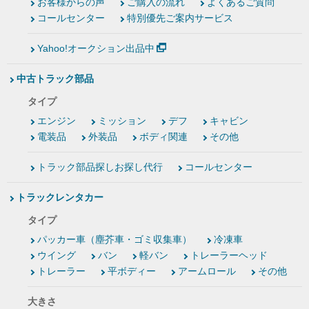
お客様からの声
ご購入の流れ
よくあるご質問
コールセンター
特別優先ご案内サービス
Yahoo!オークション出品中
中古トラック部品
タイプ
エンジン
ミッション
デフ
キャビン
電装品
外装品
ボディ関連
その他
トラック部品探しお探し代行
コールセンター
トラックレンタカー
タイプ
パッカー車（塵芥車・ゴミ収集車）
冷凍車
ウイング
バン
軽バン
トレーラーヘッド
トレーラー
平ボディー
アームロール
その他
大きさ