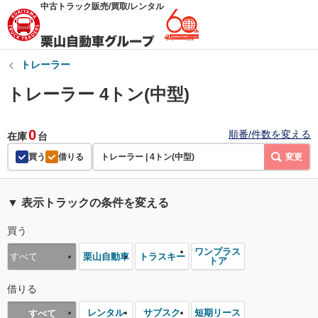
中古トラック販売/買取/レンタル
トレーラー
トレーラー 4トン(中型)
0
順番/件数を変える
在庫
台
買う
借りる
トレーラー | 4トン(中型)
変更
▼ 表示トラックの条件を変える
買う
ワンプラス
栗山自動車
トラスキー
すべて
トア
借りる
レンタル
サブスク
短期リース
すべて