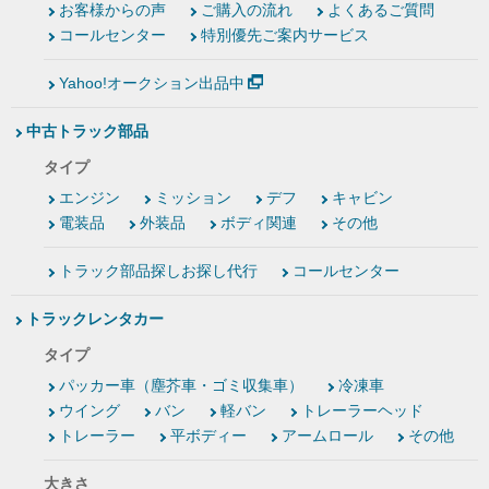
お客様からの声
ご購入の流れ
よくあるご質問
コールセンター
特別優先ご案内サービス
Yahoo!オークション出品中
中古トラック部品
タイプ
エンジン
ミッション
デフ
キャビン
電装品
外装品
ボディ関連
その他
トラック部品探しお探し代行
コールセンター
トラックレンタカー
タイプ
パッカー車（塵芥車・ゴミ収集車）
冷凍車
ウイング
バン
軽バン
トレーラーヘッド
トレーラー
平ボディー
アームロール
その他
大きさ