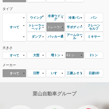
タイプ
冷凍ウイン
ウイング
冷凍バン
バン
グ
トレーラー
クレーン
トレーラー
平ボディー
すべて
ヘッド
セルフ
アームロー
ダンプ
パッカー車
ミキサー
ル
大きさ
大型
増トン
4トン
2トン
すべて
メーカー
日野
いすゞ
三菱ふそう
日産UD
すべて
栗山自動車グループ