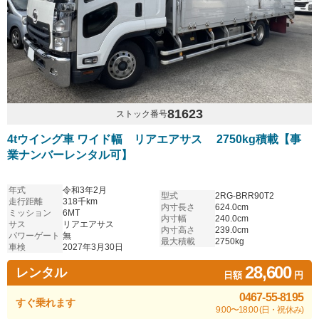
81623
ストック番号
4tウイング車 ワイド幅 リアエアサス 2750kg積載【事
業ナンバーレンタル可】
年式
令和3年2月
型式
2RG-BRR90T2
走行距離
318千km
内寸長さ
624.0cm
ミッション
6MT
内寸幅
240.0cm
サス
リアエアサス
内寸高さ
239.0cm
パワーゲート
無
最大積載
2750kg
車検
2027年3月30日
28,600
レンタル
日額
円
0467-55-8195
すぐ乗れます
9:00〜18:00 (日・祝休み)