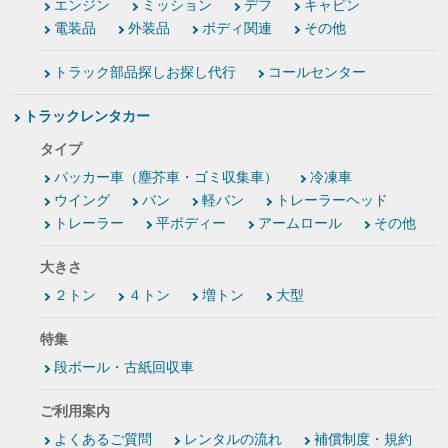
エンジン
ミッション
デフ
キャビン
電装品
外装品
ボディ関連
その他
トラック部品探しお探し代行
コールセンター
トラックレンタカー
タイプ
パッカー車（塵芥車・ゴミ収集車）
冷凍車
ウイング
バン
軽バン
トレーラーヘッド
トレーラー
平ボディー
アームロール
その他
大きさ
２トン
４トン
増トン
大型
特集
段ボール・古紙回収車
ご利用案内
よくあるご質問
レンタルの流れ
補償制度・規約