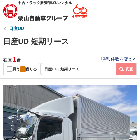
中古トラック販売/買取/レンタル
日産UD
日産UD 短期リース
1
順番/件数を変える
在庫
台
買う
借りる
日産UD | 短期リース
変更