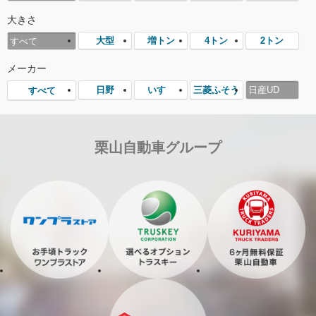
大きさ
大型
増トン
4トン
2トン
すべて
メーカー
日野
いすゞ
三菱ふそう
日産UD
すべて
栗山自動車グループ