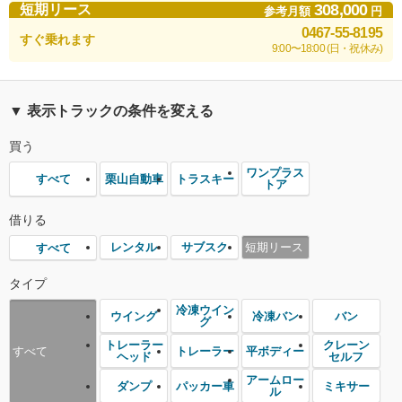
308,000
短期リース
参考月額
円
0467-55-8195
すぐ乗れます
9:00〜18:00 (日・祝休み)
▼ 表示トラックの条件を変える
買う
ワンプラス
栗山自動車
トラスキー
すべて
トア
借りる
レンタル
サブスク
短期リース
すべて
タイプ
冷凍ウイン
ウイング
冷凍バン
バン
グ
トレーラー
クレーン
トレーラー
平ボディー
すべて
ヘッド
セルフ
アームロー
ダンプ
パッカー車
ミキサー
ル