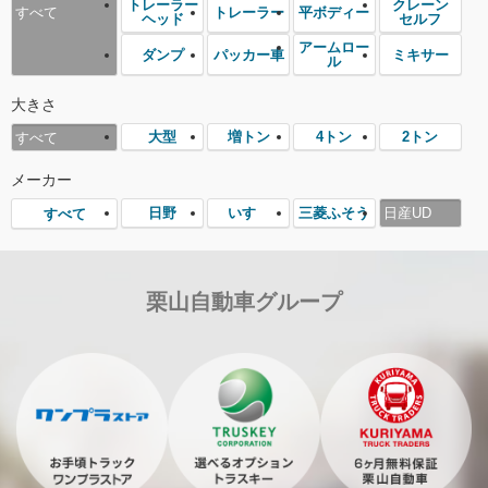
トレーラー
クレーン
トレーラー
平ボディー
すべて
ヘッド
セルフ
アームロー
ダンプ
パッカー車
ミキサー
ル
大きさ
大型
増トン
4トン
2トン
すべて
メーカー
日野
いすゞ
三菱ふそう
日産UD
すべて
栗山自動車グループ