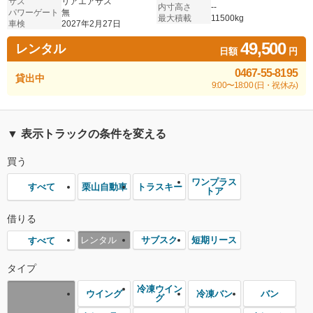
サス
リアエアサス
内寸高さ
--
パワーゲート
無
最大積載
11500kg
車検
2027年2月27日
49,500
レンタル
日額
円
0467-55-8195
貸出中
9:00〜18:00 (日・祝休み)
▼ 表示トラックの条件を変える
買う
ワンプラス
栗山自動車
トラスキー
すべて
トア
借りる
レンタル
サブスク
短期リース
すべて
タイプ
冷凍ウイン
ウイング
冷凍バン
バン
グ