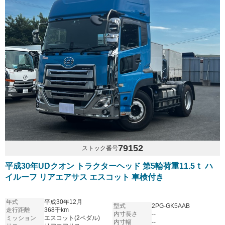
79152
ストック番号
平成30年UDクオン トラクターヘッド 第5輪荷重11.5ｔ ハ
イルーフ リアエアサス エスコット 車検付き
年式
平成30年12月
型式
2PG-GK5AAB
走行距離
368千km
内寸長さ
--
ミッション
エスコット(2ペダル)
内寸幅
--