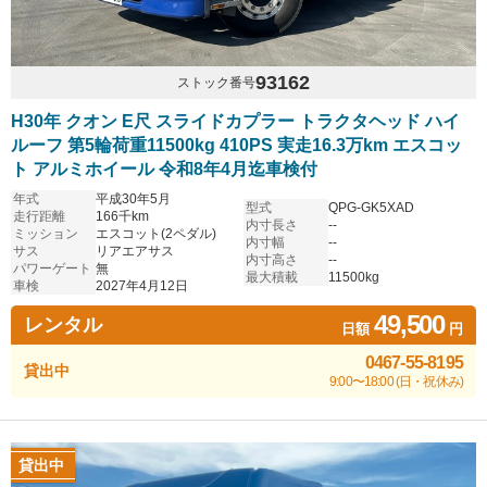
93162
ストック番号
H30年 クオン E尺 スライドカプラー トラクタヘッド ハイ
ルーフ 第5輪荷重11500kg 410PS 実走16.3万km エスコッ
ト アルミホイール 令和8年4月迄車検付
年式
平成30年5月
型式
QPG-GK5XAD
走行距離
166千km
内寸長さ
--
ミッション
エスコット(2ペダル)
内寸幅
--
サス
リアエアサス
内寸高さ
--
パワーゲート
無
最大積載
11500kg
車検
2027年4月12日
49,500
レンタル
日額
円
0467-55-8195
貸出中
9:00〜18:00 (日・祝休み)
貸出中