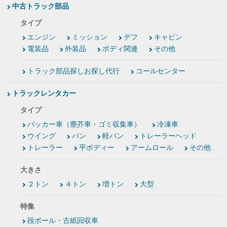
中古トラック部品
タイプ
エンジン
ミッション
デフ
キャビン
電装品
外装品
ボディ関連
その他
トラック部品探しお探し代行
コールセンター
トラックレンタカー
タイプ
パッカー車（塵芥車・ゴミ収集車）
冷凍車
ウイング
バン
軽バン
トレーラーヘッド
トレーラー
平ボディー
アームロール
その他
大きさ
２トン
４トン
増トン
大型
特集
段ボール・古紙回収車