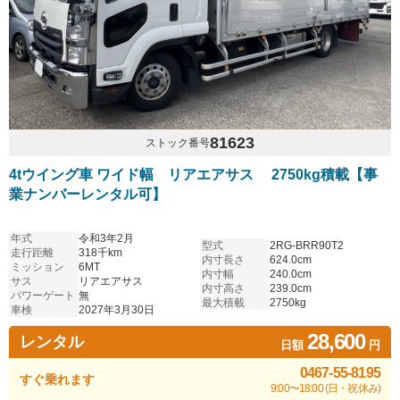
81623
ストック番号
4tウイング車 ワイド幅 リアエアサス 2750kg積載【事
業ナンバーレンタル可】
年式
令和3年2月
型式
2RG-BRR90T2
走行距離
318千km
内寸長さ
624.0cm
ミッション
6MT
内寸幅
240.0cm
サス
リアエアサス
内寸高さ
239.0cm
パワーゲート
無
最大積載
2750kg
車検
2027年3月30日
28,600
レンタル
日額
円
0467-55-8195
すぐ乗れます
9:00〜18:00 (日・祝休み)