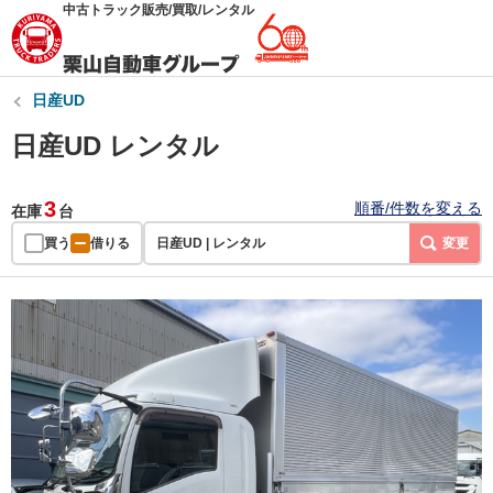
中古トラック販売/買取/レンタル
日産UD
日産UD レンタル
3
順番/件数を変える
在庫
台
買う
借りる
日産UD | レンタル
変更