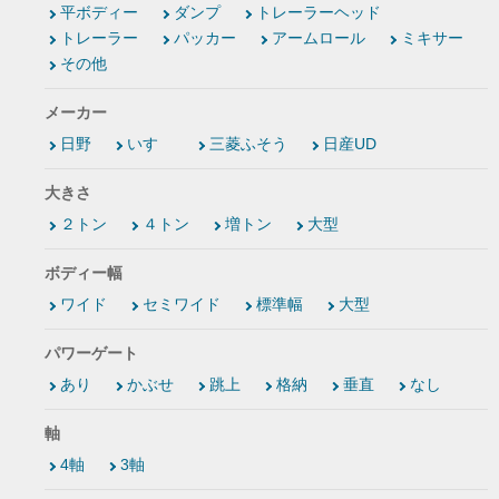
平ボディー
ダンプ
トレーラーヘッド
トレーラー
パッカー
アームロール
ミキサー
その他
メーカー
日野
いすゞ
三菱ふそう
日産UD
大きさ
２トン
４トン
増トン
大型
ボディー幅
ワイド
セミワイド
標準幅
大型
パワーゲート
あり
かぶせ
跳上
格納
垂直
なし
軸
4軸
3軸