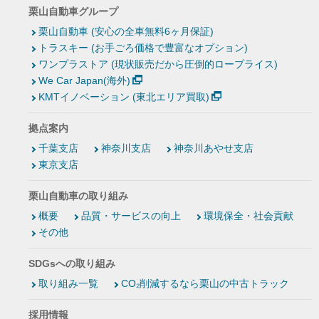
栗山自動車グループ
栗山自動車 (安心の全車無料6ヶ月保証)
トラスキー (お手ごろ価格で豊富なオプション)
ワンプラストア (現状販売だから圧倒的ロープライス)
We Car Japan(海外)
KMTイノベーション (東北エリア買取)
拠点案内
千葉支店
神奈川支店
神奈川あやせ支店
東京支店
栗山自動車の取り組み
概要
品質・サービスの向上
環境保全・社会貢献
その他
SDGsへの取り組み
取り組み一覧
CO₂削減するなら栗山の中古トラック
採用情報