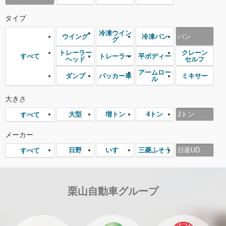
タイプ
冷凍ウイン
ウイング
冷凍バン
バン
グ
トレーラー
クレーン
トレーラー
平ボディー
すべて
ヘッド
セルフ
アームロー
ダンプ
パッカー車
ミキサー
ル
大きさ
大型
増トン
4トン
2トン
すべて
メーカー
日野
いすゞ
三菱ふそう
日産UD
すべて
栗山自動車グループ