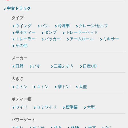
中古トラック
タイプ
ウイング
バン
冷凍車
クレーン/セルフ
平ボディー
ダンプ
トレーラーヘッド
トレーラー
パッカー
アームロール
ミキサー
その他
メーカー
日野
いすゞ
三菱ふそう
日産UD
大きさ
２トン
４トン
増トン
大型
ボディー幅
ワイド
セミワイド
標準幅
大型
パワーゲート
あり
かぶせ
跳上
格納
垂直
なし