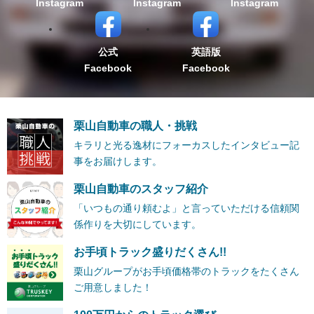
Instagram
Instagram
Instagram
公式
英語版
Facebook
Facebook
栗山自動車の職人・挑戦
キラリと光る逸材にフォーカスしたインタビュー記
事をお届けします。
栗山自動車のスタッフ紹介
「いつもの通り頼むよ」と言っていただける信頼関
係作りを大切にしています。
お手頃トラック盛りだくさん!!
栗山グループがお手頃価格帯のトラックをたくさん
ご用意しました！