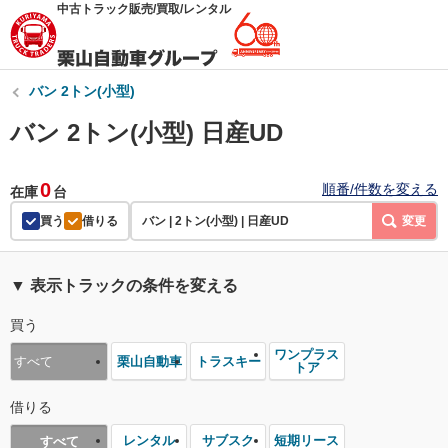
中古トラック販売/買取/レンタル
バン 2トン(小型)
バン 2トン(小型) 日産UD
0
順番/件数を変える
在庫
台
買う
借りる
バン | 2トン(小型) | 日産UD
変更
▼ 表示トラックの条件を変える
買う
ワンプラス
栗山自動車
トラスキー
すべて
トア
借りる
レンタル
サブスク
短期リース
すべて