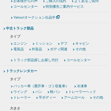
お客様からの声
ご購入の流れ
よくあるご質問
コールセンター
特別優先ご案内サービス
Yahoo!オークション出品中
中古トラック部品
タイプ
エンジン
ミッション
デフ
キャビン
電装品
外装品
ボディ関連
その他
トラック部品探しお探し代行
コールセンター
トラックレンタカー
タイプ
パッカー車（塵芥車・ゴミ収集車）
冷凍車
ウイング
バン
軽バン
トレーラーヘッド
トレーラー
平ボディー
アームロール
その他
大きさ