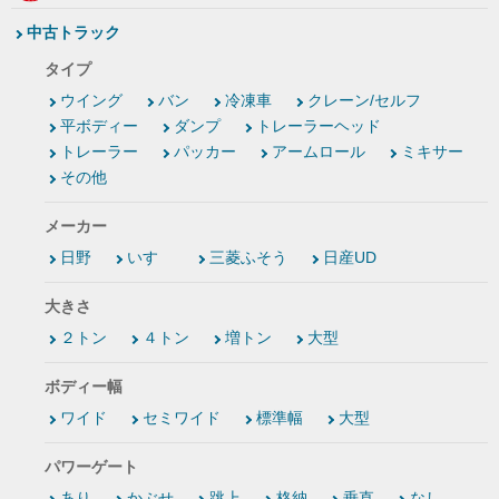
中古トラック
タイプ
ウイング
バン
冷凍車
クレーン/セルフ
平ボディー
ダンプ
トレーラーヘッド
トレーラー
パッカー
アームロール
ミキサー
その他
メーカー
日野
いすゞ
三菱ふそう
日産UD
大きさ
２トン
４トン
増トン
大型
ボディー幅
ワイド
セミワイド
標準幅
大型
パワーゲート
あり
かぶせ
跳上
格納
垂直
なし