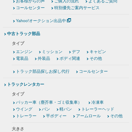
お客様からの声
ご購入の流れ
よくあるご質問
コールセンター
特別優先ご案内サービス
Yahoo!オークション出品中
中古トラック部品
タイプ
エンジン
ミッション
デフ
キャビン
電装品
外装品
ボディ関連
その他
トラック部品探しお探し代行
コールセンター
トラックレンタカー
タイプ
パッカー車（塵芥車・ゴミ収集車）
冷凍車
ウイング
バン
軽バン
トレーラーヘッド
トレーラー
平ボディー
アームロール
その他
大きさ