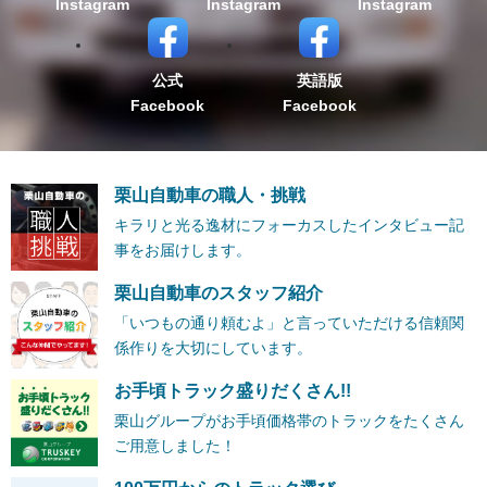
Instagram
Instagram
Instagram
公式
英語版
Facebook
Facebook
栗山自動車の職人・挑戦
キラリと光る逸材にフォーカスしたインタビュー記
事をお届けします。
栗山自動車のスタッフ紹介
「いつもの通り頼むよ」と言っていただける信頼関
係作りを大切にしています。
お手頃トラック盛りだくさん!!
栗山グループがお手頃価格帯のトラックをたくさん
ご用意しました！