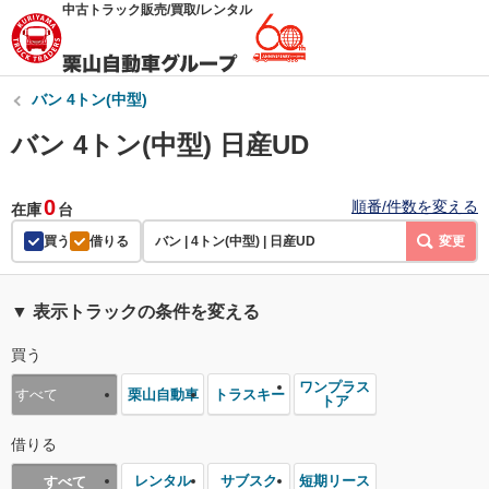
中古トラック販売/買取/レンタル
バン 4トン(中型)
バン 4トン(中型) 日産UD
0
順番/件数を変える
在庫
台
買う
借りる
バン | 4トン(中型) | 日産UD
変更
▼ 表示トラックの条件を変える
買う
ワンプラス
栗山自動車
トラスキー
すべて
トア
借りる
レンタル
サブスク
短期リース
すべて