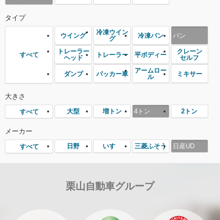
タイプ
冷凍ウイン
ウイング
冷凍バン
バン
グ
トレーラー
クレーン
トレーラー
平ボディー
すべて
ヘッド
セルフ
アームロー
ダンプ
パッカー車
ミキサー
ル
大きさ
大型
増トン
4トン
2トン
すべて
メーカー
日野
いすゞ
三菱ふそう
日産UD
すべて
栗山自動車グループ