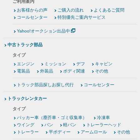
ご利用案内
お客様からの声
ご購入の流れ
よくあるご質問
コールセンター
特別優先ご案内サービス
Yahoo!オークション出品中
中古トラック部品
タイプ
エンジン
ミッション
デフ
キャビン
電装品
外装品
ボディ関連
その他
トラック部品探しお探し代行
コールセンター
トラックレンタカー
タイプ
パッカー車（塵芥車・ゴミ収集車）
冷凍車
ウイング
バン
軽バン
トレーラーヘッド
トレーラー
平ボディー
アームロール
その他