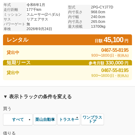
年式
令和6年1月
型式
2PG-CYJ77D
走行距離
177千km
内寸長さ
968.0cm
ミッション
スムーサー(2ペダル)
内寸幅
240.0cm
サス
リアエアサス
内寸高さ
265.0cm
パワーゲート
無
最大積載
13700kg
車検
2026年9月24日
45,100
レンタル
日額
円
0467-55-8195
貸出中
9:00〜18:00 (日・祝休み)
330,000
短期リース
参考月額
円
0467-55-8195
貸出中
9:00〜18:00 (日・祝休み)
▼ 表示トラックの条件を変える
買う
ワンプラス
栗山自動車
トラスキー
すべて
トア
借りる