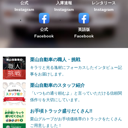
公式
入庫速報
レンタリース
Instagram
Instagram
Instagram
公式
英語版
Facebook
Facebook
栗山自動車の職人・挑戦
キラリと光る逸材にフォーカスしたインタビュー記
事をお届けします。
栗山自動車のスタッフ紹介
「いつもの通り頼むよ」と言っていただける信頼関
係作りを大切にしています。
お手頃トラック盛りだくさん!!
栗山グループがお手頃価格帯のトラックをたくさん
ご用意しました！