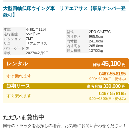
大型四軸低床ウイング車 リアエアサス【事業ナンバー登
録可】
年式
令和1年11月
型式
2PG-CYJ77C
走行距離
552千km
内寸長さ
968.0cm
ミッション
7MT
内寸幅
241.0cm
サス
リアエアサス
内寸高さ
265.0cm
パワーゲート
無
最大積載
13700kg
車検
2027年2月9日
45,100
レンタル
日額
円
0467-55-8195
すぐ乗れます
9:00〜18:00 (日・祝休み)
330,000
短期リース
参考月額
円
0467-55-8195
すぐ乗れます
9:00〜18:00 (日・祝休み)
ただいま貸出中
同様のトラックをお探しの場合、お気軽にお問い合わせください！