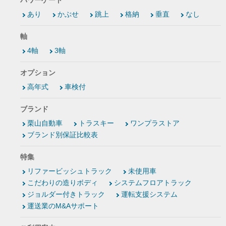
パワーゲート
あり
かぶせ
跳上
格納
垂直
なし
軸
4軸
3軸
オプション
高年式
車検付
ブランド
栗山自動車
トラスキー
ワンプラストア
ブランド別保証比較表
特集
リファービッシュトラック
未使用車
こだわりの造りボディ
システムフロアトラック
ジョルダー付きトラック
運転支援システム
運送業のM&Aサポート