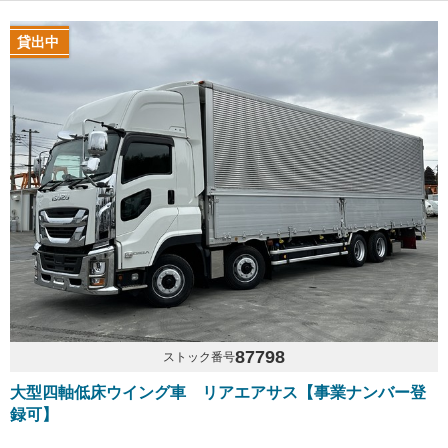
貸出中
87798
ストック番号
大型四軸低床ウイング車 リアエアサス【事業ナンバー登
録可】