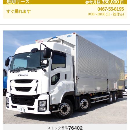
330,000
短期リース
参考月額
円
0467-55-8195
すぐ乗れます
9:00〜18:00 (日・祝休み)
76402
ストック番号