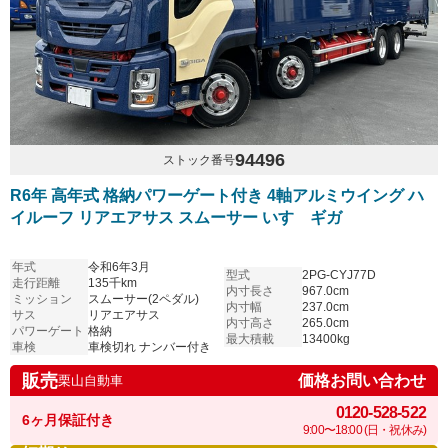
94496
ストック番号
R6年 高年式 格納パワーゲート付き 4軸アルミウイング ハ
イルーフ リアエアサス スムーサー いすゞギガ
年式
令和6年3月
型式
2PG-CYJ77D
走行距離
135千km
内寸長さ
967.0cm
ミッション
スムーサー(2ペダル)
内寸幅
237.0cm
サス
リアエアサス
内寸高さ
265.0cm
パワーゲート
格納
最大積載
13400kg
車検
車検切れ ナンバー付き
販売
価格お問い合わせ
栗山自動車
0120-528-522
6ヶ月保証付き
9:00〜18:00 (日・祝休み)