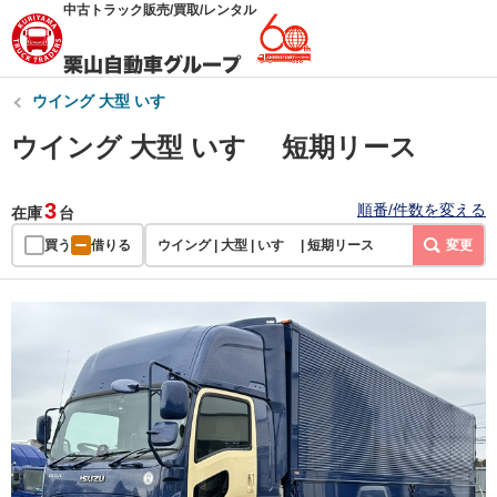
中古トラック販売/買取/レンタル
ウイング 大型 いすゞ
ウイング 大型 いすゞ 短期リース
3
順番/件数を変える
在庫
台
買う
借りる
ウイング | 大型 | いすゞ | 短期リース
変更