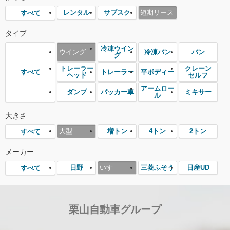
レンタル
サブスク
短期リース
すべて
タイプ
冷凍ウイン
ウイング
冷凍バン
バン
グ
トレーラー
クレーン
トレーラー
平ボディー
すべて
ヘッド
セルフ
アームロー
ダンプ
パッカー車
ミキサー
ル
大きさ
大型
増トン
4トン
2トン
すべて
メーカー
日野
いすゞ
三菱ふそう
日産UD
すべて
栗山自動車グループ