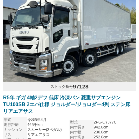
97128
ストック番号
R5年 ギガ 4軸2デフ 低床 冷凍バン 菱重サブエンジン
TU100SB 2エバ仕様 ジョルダー/ジョロダー4列 ステン床
リアエアサス
年式
令和5年4月
型式
2PG-CYJ77C
走行距離
465千km
内寸長さ
942.0cm
ミッション
スムーサー(2ペダル)
内寸幅
230.0cm
サス
リアエアサス
内寸高さ
252.0cm