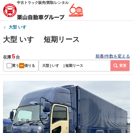
中古トラック販売/買取/レンタル
大型 いすゞ
大型 いすゞ 短期リース
5
順番/件数を変える
在庫
台
買う
借りる
大型 | いすゞ | 短期リース
変更