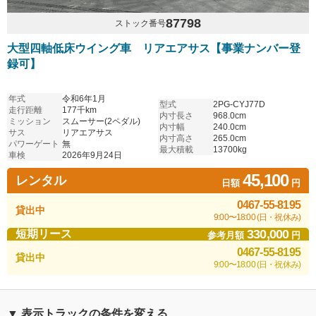
87798
ストック番号
大型四軸低床ウイング車 リアエアサス【事業ナンバー登
録可】
年式
令和6年1月
型式
2PG-CYJ77D
走行距離
177千km
内寸長さ
968.0cm
ミッション
スムーサー(2ペダル)
内寸幅
240.0cm
サス
リアエアサス
内寸高さ
265.0cm
パワーゲート
無
最大積載
13700kg
車検
2026年9月24日
45,100
レンタル
日額
円
0467-55-8195
貸出中
9:00〜18:00 (日・祝休み)
330,000
短期リース
参考月額
円
0467-55-8195
貸出中
9:00〜18:00 (日・祝休み)
▼ 表示トラックの条件を変える