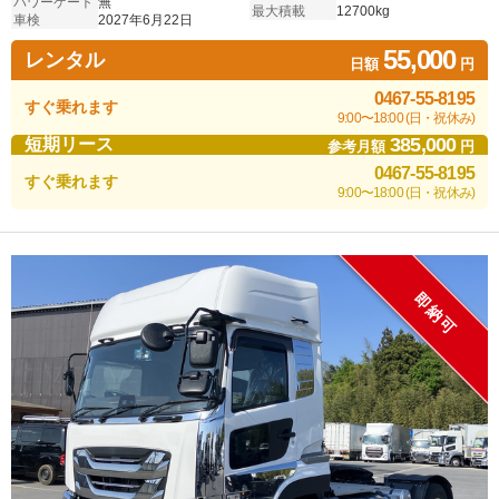
パワーゲート
無
最大積載
12700kg
車検
2027年6月22日
55,000
レンタル
日額
円
0467-55-8195
すぐ乗れます
9:00〜18:00 (日・祝休み)
385,000
短期リース
参考月額
円
0467-55-8195
すぐ乗れます
9:00〜18:00 (日・祝休み)
即納可