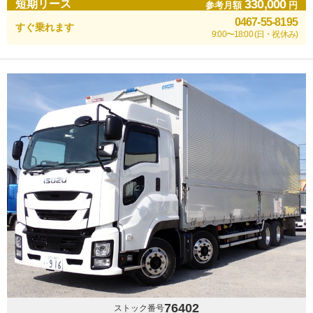
330,000
短期リース
参考月額
円
0467-55-8195
すぐ乗れます
9:00〜18:00 (日・祝休み)
76402
ストック番号