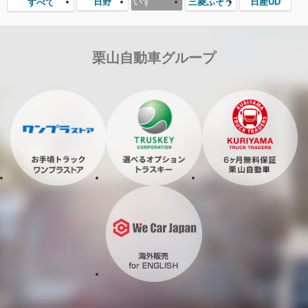
日野
いすゞ
三菱ふそう
日産UD
すべて
栗山自動車グループ