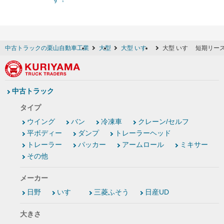
中古トラックの栗山自動車工業
大型
大型 いすゞ
大型 いすゞ 短期リー
中古トラック
タイプ
ウイング
バン
冷凍車
クレーン/セルフ
平ボディー
ダンプ
トレーラーヘッド
トレーラー
パッカー
アームロール
ミキサー
その他
メーカー
日野
いすゞ
三菱ふそう
日産UD
大きさ