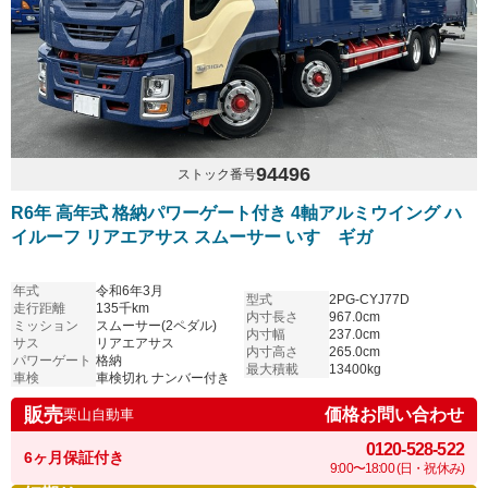
94496
ストック番号
R6年 高年式 格納パワーゲート付き 4軸アルミウイング ハ
イルーフ リアエアサス スムーサー いすゞギガ
年式
令和6年3月
型式
2PG-CYJ77D
走行距離
135千km
内寸長さ
967.0cm
ミッション
スムーサー(2ペダル)
内寸幅
237.0cm
サス
リアエアサス
内寸高さ
265.0cm
パワーゲート
格納
最大積載
13400kg
車検
車検切れ ナンバー付き
販売
価格お問い合わせ
栗山自動車
0120-528-522
6ヶ月保証付き
9:00〜18:00 (日・祝休み)