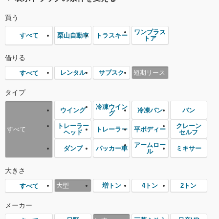
買う
ワンプラス
栗山自動車
トラスキー
すべて
トア
借りる
レンタル
サブスク
短期リース
すべて
タイプ
冷凍ウイン
ウイング
冷凍バン
バン
グ
トレーラー
クレーン
トレーラー
平ボディー
すべて
ヘッド
セルフ
アームロー
ダンプ
パッカー車
ミキサー
ル
大きさ
大型
増トン
4トン
2トン
すべて
メーカー