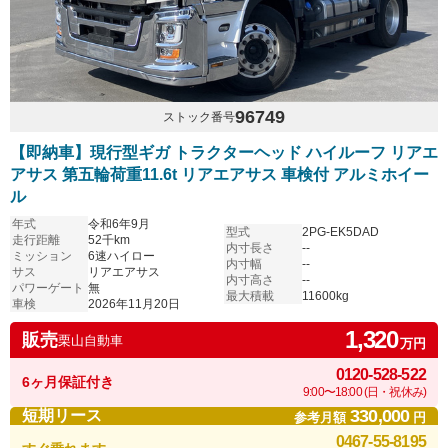
96749
ストック番号
【即納車】現行型ギガ トラクターヘッド ハイルーフ リアエ
アサス 第五輪荷重11.6t リアエアサス 車検付 アルミホイー
ル
年式
令和6年9月
型式
2PG-EK5DAD
走行距離
52千km
内寸長さ
--
ミッション
6速ハイロー
内寸幅
--
サス
リアエアサス
内寸高さ
--
パワーゲート
無
最大積載
11600kg
車検
2026年11月20日
1,320
販売
栗山自動車
万円
0120-528-522
6ヶ月保証付き
9:00〜18:00 (日・祝休み)
330,000
短期リース
参考月額
円
0467-55-8195