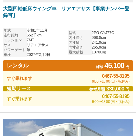
大型四軸低床ウイング車 リアエアサス【事業ナンバー登
録可】
年式
令和1年11月
型式
2PG-CYJ77C
走行距離
552千km
内寸長さ
968.0cm
ミッション
7MT
内寸幅
241.0cm
サス
リアエアサス
内寸高さ
265.0cm
パワーゲート
無
最大積載
13700kg
車検
2027年2月9日
45,100
レンタル
日額
円
0467-55-8195
すぐ乗れます
9:00〜18:00 (日・祝休み)
330,000
短期リース
参考月額
円
0467-55-8195
すぐ乗れます
9:00〜18:00 (日・祝休み)