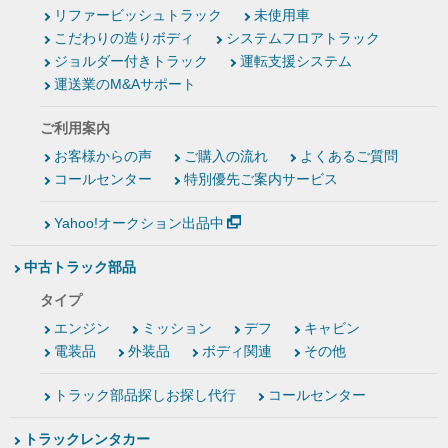
リファービッシュトラック
未使用車
こだわりの造りボディ
システムフロアトラック
ジョルダー付きトラック
運転支援システム
運送業のM&Aサポート
ご利用案内
お客様からの声
ご購入の流れ
よくあるご質問
コールセンター
特別優先ご案内サービス
Yahoo!オークション出品中
中古トラック部品
タイプ
エンジン
ミッション
デフ
キャビン
電装品
外装品
ボディ関連
その他
トラック部品探しお探し代行
コールセンター
トラックレンタカー