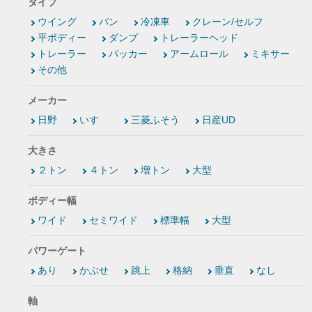
タイプ
ウイング
バン
冷凍車
クレーン/セルフ
平ボディー
ダンプ
トレーラーヘッド
トレーラー
パッカー
アームロール
ミキサー
その他
メーカー
日野
いすゞ
三菱ふそう
日産UD
大きさ
２トン
４トン
増トン
大型
ボディー幅
ワイド
セミワイド
標準幅
大型
パワーゲート
あり
かぶせ
跳上
格納
垂直
なし
軸