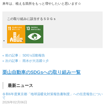
来年は、植える箇所をもっと増やしたいと思います☆
この取り組みに該当するＳＤＧｓ
« 前の記事：
SDG’s活動報告
投
» 次の記事：
雨水が大活躍☆彡
稿
栗山自動車のSDGsへの取り組み一覧
ナ
ビ
最新ニュース
ゲ
令和6年度東京都「地球温暖化対策報告書制度」への任意報告につい
ー
て
2026年02月06日