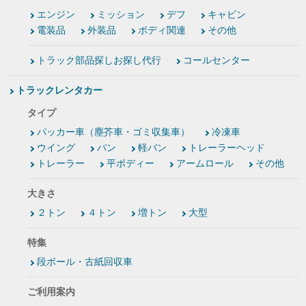
エンジン
ミッション
デフ
キャビン
電装品
外装品
ボディ関連
その他
トラック部品探しお探し代行
コールセンター
トラックレンタカー
タイプ
パッカー車（塵芥車・ゴミ収集車）
冷凍車
ウイング
バン
軽バン
トレーラーヘッド
トレーラー
平ボディー
アームロール
その他
大きさ
２トン
４トン
増トン
大型
特集
段ボール・古紙回収車
ご利用案内